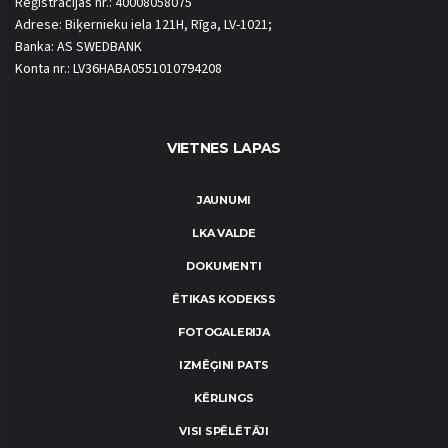
Reģistrācijas nr.: 40008058075
Adrese: Biķernieku iela 121H, Rīga, LV-1021;
Banka: AS SWEDBANK
Konta nr.: LV36HABA0551010794208
VIETNES LAPAS
JAUNUMI
LKA VALDE
DOKUMENTI
ĒTIKAS KODEKSS
FOTOGALERIJA
IZMĒĢINI PATS
KĒRLINGS
VISI SPĒLĒTĀJI