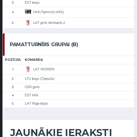
EST boys
3
VKK/Salmiņš (MIX)
4
LAT girls Ventspils 2
5
PAMATTURNĪRS GRUPAI (B)
POZĪCIJA
KOMANDA
LAT WOMEN
1
LTU boys (Čepulis)
2
GER girls
3
EST MIX
4
LAT Riga boys
5
JAUNĀKIE IERAKSTI