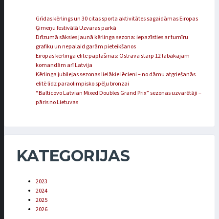
Grīdas kērlings un 30 citas sporta aktivitātes sagaidāmas Eiropas
Ģimeņu festivālā Uzvaras parkā
Drīzumā sāksies jaunā kērlinga sezona: iepazīsties ar turnīru
grafiku un nepalaid garām pieteikšanos
Eiropas kērlinga elite paplašinās: Ostravā starp 12 labākajām
komandām arī Latvija
Kērlinga jubilejas sezonas lielākie lēcieni – no dāmu atgriešanās
elitē līdz paraolimpisko spēļu bronzai
“Balticovo Latvian Mixed Doubles Grand Prix” sezonas uzvarētāji –
pāris no Lietuvas
KATEGORIJAS
2023
2024
2025
2026