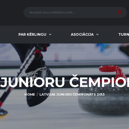
PAR KĒRLINGU
ASOCIĀCIJA
TURN
 JUNIORU ČEMPIO
HOME
LATVIJAS JUNIORU ČEMPIONĀTS 2013