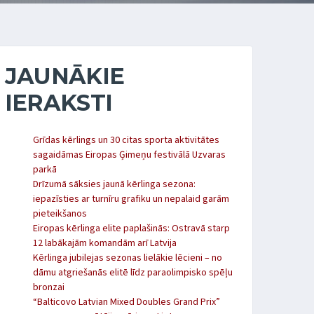
JAUNĀKIE
IERAKSTI
Grīdas kērlings un 30 citas sporta aktivitātes
sagaidāmas Eiropas Ģimeņu festivālā Uzvaras
parkā
Drīzumā sāksies jaunā kērlinga sezona:
iepazīsties ar turnīru grafiku un nepalaid garām
pieteikšanos
Eiropas kērlinga elite paplašinās: Ostravā starp
12 labākajām komandām arī Latvija
Kērlinga jubilejas sezonas lielākie lēcieni – no
dāmu atgriešanās elitē līdz paraolimpisko spēļu
bronzai
“Balticovo Latvian Mixed Doubles Grand Prix”