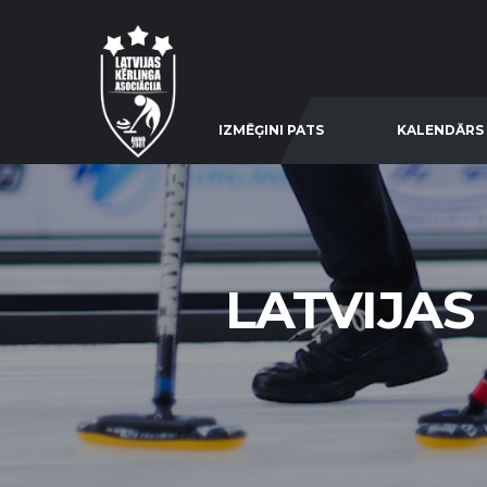
IZMĒĢINI PATS
KALENDĀRS
LATVIJAS