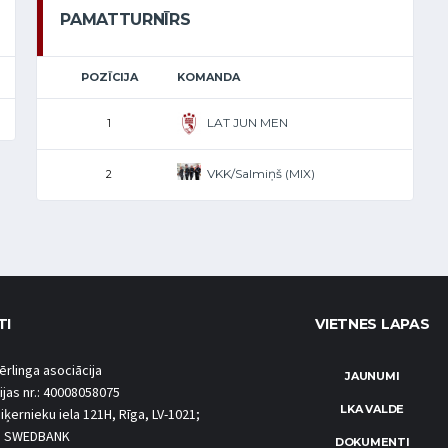
PAMATTURNĪRS
POZĪCIJA
KOMANDA
LAT JUN MEN
1
VKK/Salmiņš (MIX)
2
TI
VIETNES LAPAS
ērlinga asociācija
JAUNUMI
ijas nr.: 40008058075
LKA VALDE
iķernieku iela 121H, Rīga, LV-1021;
S SWEDBANK
DOKUMENTI