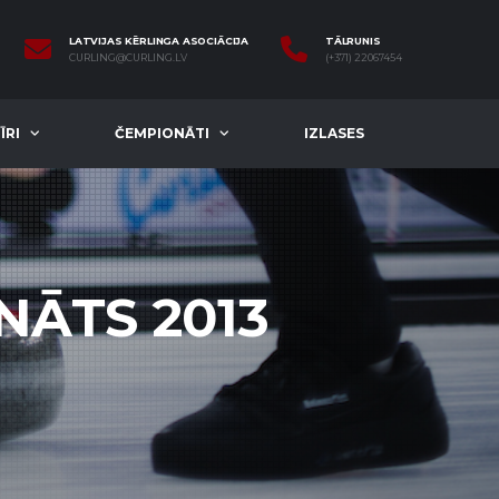
LATVIJAS KĒRLINGA ASOCIĀCIJA
TĀLRUNIS
CURLING@CURLING.LV
(+371) 22067454
ĪRI
ČEMPIONĀTI
IZLASES
NĀTS 2013