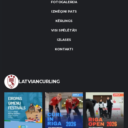
FOTOGALERIJA
IZMĒĢINI PATS
KĒRLINGS
VISI SPĒLĒTĀJI
IZLASES
KONTAKTI
LATVIANCURLING