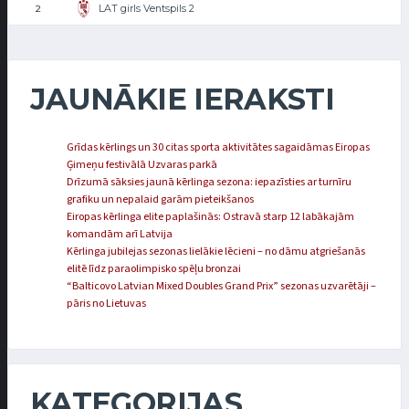
LAT girls Ventspils 2
2
JAUNĀKIE IERAKSTI
Grīdas kērlings un 30 citas sporta aktivitātes sagaidāmas Eiropas
Ģimeņu festivālā Uzvaras parkā
Drīzumā sāksies jaunā kērlinga sezona: iepazīsties ar turnīru
grafiku un nepalaid garām pieteikšanos
Eiropas kērlinga elite paplašinās: Ostravā starp 12 labākajām
komandām arī Latvija
Kērlinga jubilejas sezonas lielākie lēcieni – no dāmu atgriešanās
elitē līdz paraolimpisko spēļu bronzai
“Balticovo Latvian Mixed Doubles Grand Prix” sezonas uzvarētāji –
pāris no Lietuvas
KATEGORIJAS