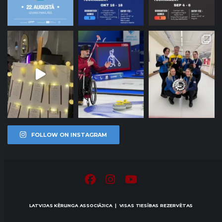
FOLLOW ON INSTAGRAM
LATVIJAS KĒRLINGA ASSOCIĀJICA | VISAS TIESĪBAS REZERVĒTAS