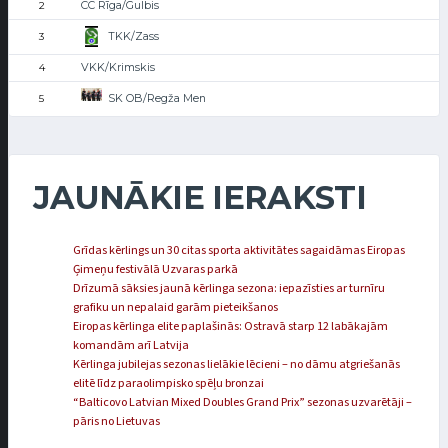
CC Rīga/Gulbis
2
TKK/Zass
3
VKK/Krimskis
4
SK OB/Regža Men
5
JAUNĀKIE IERAKSTI
Grīdas kērlings un 30 citas sporta aktivitātes sagaidāmas Eiropas
Ģimeņu festivālā Uzvaras parkā
Drīzumā sāksies jaunā kērlinga sezona: iepazīsties ar turnīru
grafiku un nepalaid garām pieteikšanos
Eiropas kērlinga elite paplašinās: Ostravā starp 12 labākajām
komandām arī Latvija
Kērlinga jubilejas sezonas lielākie lēcieni – no dāmu atgriešanās
elitē līdz paraolimpisko spēļu bronzai
“Balticovo Latvian Mixed Doubles Grand Prix” sezonas uzvarētāji –
pāris no Lietuvas