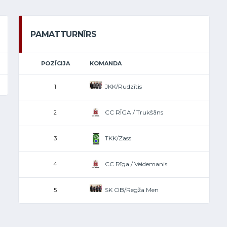
PAMATTURNĪRS
POZĪCIJA
KOMANDA
JKK/Rudzītis
1
CC RĪGA / Trukšāns
2
TKK/Zass
3
CC Rīga / Veidemanis
4
SK OB/Regža Men
5