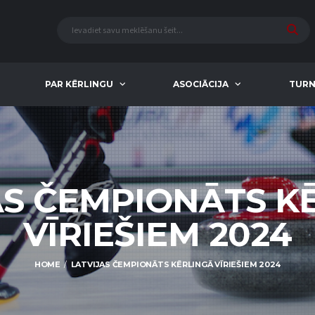
PAR KĒRLINGU
ASOCIĀCIJA
TURN
AS ČEMPIONĀTS K
VĪRIEŠIEM 2024
HOME
LATVIJAS ČEMPIONĀTS KĒRLINGĀ VĪRIEŠIEM 2024