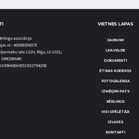
TI
VIETNES LAPAS
ērlinga asociācija
JAUNUMI
ijas nr.: 40008058075
LKA VALDE
iķernieku iela 121H, Rīga, LV-1021;
S SWEDBANK
DOKUMENTI
.: LV36HABA0551010794208
ĒTIKAS KODEKSS
FOTOGALERIJA
IZMĒĢINI PATS
KĒRLINGS
VISI SPĒLĒTĀJI
IZLASES
KONTAKTI