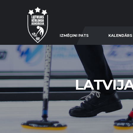
IZMĒĢINI PATS
KALENDĀRS
LATVIJ