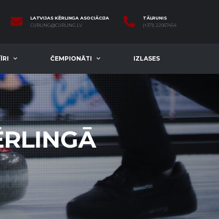
LATVIJAS KĒRLINGA ASOCIĀCIJA
TĀLRUNIS
CURLING@CURLING.LV
(+371) 22067454
ĪRI
ČEMPIONĀTI
IZLASES
ĒRLINGĀ