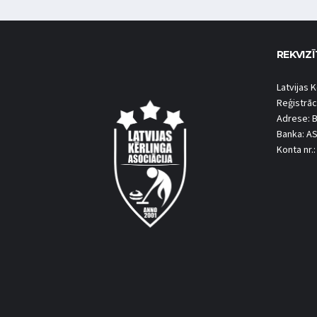
REKVIZĪ
Latvijas K
Reģistrāc
Adrese: B
Banka: A
Konta nr