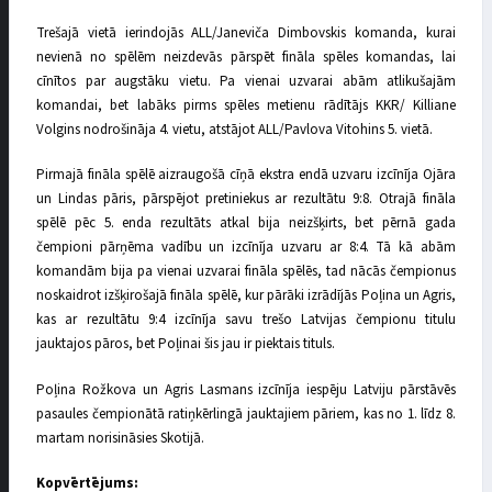
Trešajā vietā ierindojās ALL/Janeviča Dimbovskis komanda, kurai
nevienā no spēlēm neizdevās pārspēt fināla spēles komandas, lai
cīnītos par augstāku vietu. Pa vienai uzvarai abām atlikušajām
komandai, bet labāks pirms spēles metienu rādītājs KKR/ Killiane
Volgins nodrošināja 4. vietu, atstājot ALL/Pavlova Vitohins 5. vietā.
Pirmajā fināla spēlē aizraugošā cīņā ekstra endā uzvaru izcīnīja Ojāra
un Lindas pāris, pārspējot pretiniekus ar rezultātu 9:8. Otrajā fināla
spēlē pēc 5. enda rezultāts atkal bija neizšķirts, bet pērnā gada
čempioni pārņēma vadību un izcīnīja uzvaru ar 8:4. Tā kā abām
komandām bija pa vienai uzvarai fināla spēlēs, tad nācās čempionus
noskaidrot izšķirošajā fināla spēlē, kur pārāki izrādījās Poļina un Agris,
kas ar rezultātu 9:4 izcīnīja savu trešo Latvijas čempionu titulu
jauktajos pāros, bet Poļinai šis jau ir piektais tituls.
Poļina Rožkova un Agris Lasmans izcīnīja iespēju Latviju pārstāvēs
pasaules čempionātā ratiņkērlingā jauktajiem pāriem, kas no 1. līdz 8.
martam norisināsies Skotijā.
Kopvērtējums: