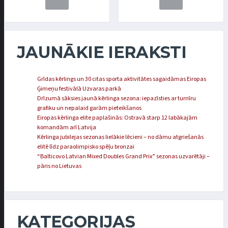
JAUNĀKIE IERAKSTI
Grīdas kērlings un 30 citas sporta aktivitātes sagaidāmas Eiropas
Ģimeņu festivālā Uzvaras parkā
Drīzumā sāksies jaunā kērlinga sezona: iepazīsties ar turnīru
grafiku un nepalaid garām pieteikšanos
Eiropas kērlinga elite paplašinās: Ostravā starp 12 labākajām
komandām arī Latvija
Kērlinga jubilejas sezonas lielākie lēcieni – no dāmu atgriešanās
elitē līdz paraolimpisko spēļu bronzai
“Balticovo Latvian Mixed Doubles Grand Prix” sezonas uzvarētāji –
pāris no Lietuvas
KATEGORIJAS