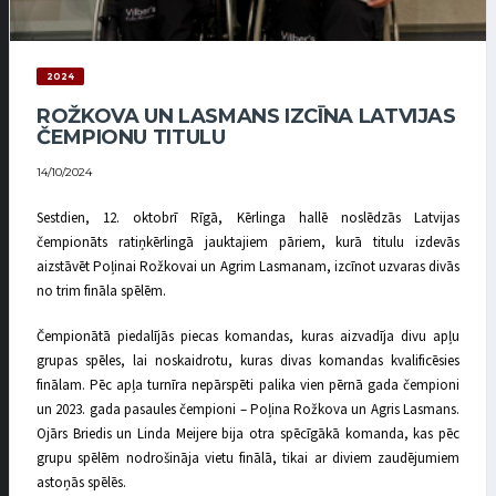
2024
ROŽKOVA UN LASMANS IZCĪNA LATVIJAS
ČEMPIONU TITULU
14/10/2024
Sestdien, 12. oktobrī Rīgā, Kērlinga hallē noslēdzās Latvijas
čempionāts ratiņkērlingā jauktajiem pāriem, kurā titulu izdevās
aizstāvēt Poļinai Rožkovai un Agrim Lasmanam, izcīnot uzvaras divās
no trim fināla spēlēm.
Čempionātā piedalījās piecas komandas, kuras aizvadīja divu apļu
grupas spēles, lai noskaidrotu, kuras divas komandas kvalificēsies
finālam. Pēc apļa turnīra nepārspēti palika vien pērnā gada čempioni
un 2023. gada pasaules čempioni – Poļina Rožkova un Agris Lasmans.
Ojārs Briedis un Linda Meijere bija otra spēcīgākā komanda, kas pēc
grupu spēlēm nodrošināja vietu finālā, tikai ar diviem zaudējumiem
astoņās spēlēs.