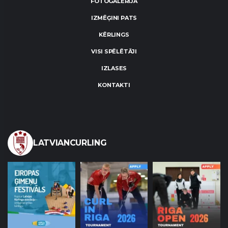
FOTOGALERIJA
IZMĒĢINI PATS
KĒRLINGS
VISI SPĒLĒTĀJI
IZLASES
KONTAKTI
LATVIANCURLING