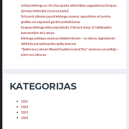
Grīdas kērlings un 30 citas sporta aktivitātes sagaidāmas Eiropas
Ģimeņu festivālā Uzvaras parkā
Drīzumā sāksies jaunā kērlinga sezona: iepazīsties ar turnīru
grafiku un nepalaid garām pieteikšanos
Eiropas kērlinga elite paplašinās: Ostravā starp 12 labākajām
komandām arī Latvija
Kērlinga jubilejas sezonas lielākie lēcieni – no dāmu atgriešanās
elitē līdz paraolimpisko spēļu bronzai
“Balticovo Latvian Mixed Doubles Grand Prix” sezonas uzvarētāji –
pāris no Lietuvas
KATEGORIJAS
2023
2024
2025
2026