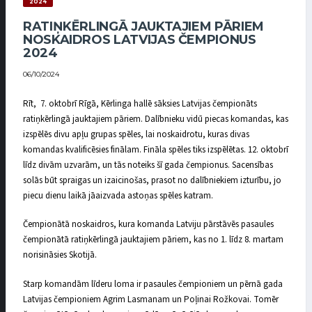
2024
RATIŅKĒRLINGĀ JAUKTAJIEM PĀRIEM
NOSKAIDROS LATVIJAS ČEMPIONUS
2024
06/10/2024
Rīt, 7. oktobrī Rīgā, Kērlinga hallē sāksies Latvijas čempionāts
ratiņkērlingā jauktajiem pāriem. Dalībnieku vidū piecas komandas, kas
izspēlēs divu apļu grupas spēles, lai noskaidrotu, kuras divas
komandas kvalificēsies finālam. Fināla spēles tiks izspēlētas. 12. oktobrī
līdz divām uzvarām, un tās noteiks šī gada čempionus. Sacensības
solās būt spraigas un izaicinošas, prasot no dalībniekiem izturību, jo
piecu dienu laikā jāaizvada astoņas spēles katram.
Čempionātā noskaidros, kura komanda Latviju pārstāvēs pasaules
čempionātā ratiņkērlingā jauktajiem pāriem, kas no 1. līdz 8. martam
norisināsies Skotijā.
Starp komandām līderu loma ir pasaules čempioniem un pērnā gada
Latvijas čempioniem Agrim Lasmanam un Poļinai Rožkovai. Tomēr