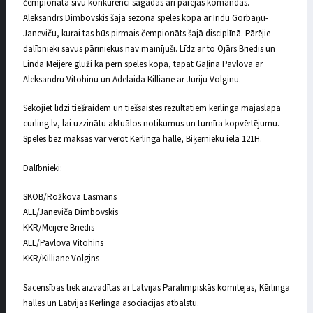
čempionātā sīvu konkurenci sagādās arī pārējās komandas.
Aleksandrs Dimbovskis šajā sezonā spēlēs kopā ar Irīdu Gorbaņu-
Janeviču, kurai tas būs pirmais čempionāts šajā disciplīnā. Pārējie
dalībnieki savus pāriniekus nav mainījuši. Līdz ar to Ojārs Briedis un
Linda Meijere gluži kā pērn spēlēs kopā, tāpat Gaļina Pavlova ar
Aleksandru Vitohinu un Adelaida Killiane ar Juriju Volginu.
Sekojiet līdzi tiešraidēm un tiešsaistes rezultātiem kērlinga mājaslapā
curling.lv, lai uzzinātu aktuālos notikumus un turnīra kopvērtējumu.
Spēles bez maksas var vērot Kērlinga hallē, Biķernieku ielā 121H.
Dalībnieki:
SKOB/Rožkova Lasmans
ALL/Janeviča Dimbovskis
KKR/Meijere Briedis
ALL/Pavlova Vitohins
KKR/Killiane Volgins
Sacensības tiek aizvadītas ar Latvijas Paralimpiskās komitejas, Kērlinga
halles un Latvijas Kērlinga asociācijas atbalstu.