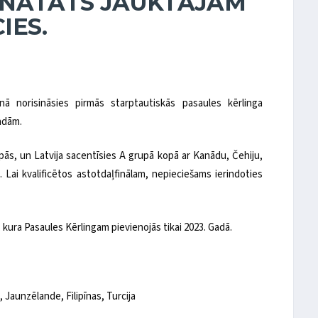
ONĀTĀTS JAUKTAJĀM
IES.
nā norisināsies pirmās starptautiskās pasaules kērlinga
andām.
ās, un Latvija sacentīsies A grupā kopā ar Kanādu, Čehiju,
u. Lai kvalificētos astotdaļfinālam, nepieciešams ierindoties
 kura Pasaules Kērlingam pievienojās tikai 2023. Gadā.
, Jaunzēlande, Filipīnas, Turcija