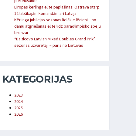
pieteikšanos
Eiropas kērlinga elite paplašinās: Ostravā starp
12 labākajām komandām arī Latvija
Kērlinga jubilejas sezonas lielākie lēcieni – no
dāmu atgriešanās elitē līdz paraolimpisko spēļu
bronzai
“Balticovo Latvian Mixed Doubles Grand Prix”
sezonas uzvarētāji – pāris no Lietuvas
KATEGORIJAS
2023
2024
2025
2026