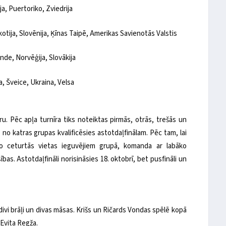
olija, Puertoriko, Zviedrija
kotija, Slovēnija, Ķīnas Taipē, Amerikas Savienotās Valstis
ande, Norvēģija, Slovākija
a, Šveice, Ukraina, Velsa
u. Pēc apļa turnīra tiks noteiktas pirmās, otrās, trešās un
no katras grupas kvalificēsies astotdaļfinālam. Pēc tam, lai
o ceturtās vietas ieguvējiem grupā, komanda ar labāko
as. Astotdaļfināli norisināsies 18. oktobrī, bet pusfināli un
divi brāļi un divas māsas. Krišs un Ričards Vondas spēlē kopā
 Evita Regža.