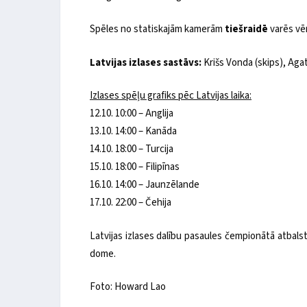
Spēles no statiskajām kamerām
tiešraidē
varēs vē
Latvijas izlases sastāvs:
Krišs Vonda (skips), Aga
Izlases spēļu grafiks pēc Latvijas laika:
12.10. 10:00 – Anglija
13.10. 14:00 – Kanāda
14.10. 18:00 – Turcija
15.10. 18:00 – Filipīnas
16.10. 14:00 – Jaunzēlande
17.10. 22:00 – Čehija
Latvijas izlases dalību pasaules čempionātā atbalst
dome.
Foto: Howard Lao