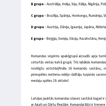
B grupa
– Austrālija, Indija, Īrija, Itālija, Nigērija, P
C grupa
– Brazīlija, Spānija, Honkonga, Rumānija, S
D grupa
– Austrija, Dānija, Igaunija, Japāna, Nīderl
E grupa
– Beļģija, Somija, Vācija, Kazahstāna, Kenij
Komandas vispirms apakšgrupā aizvadīs apļa turnīr
ceturtās vietas katrā grupā. Trīs labākās komandas 
noslēgtu astotdaļfināla 16 komandu sastāvu, n
pirmspēles metienu vidējo rādītāju turpinās sacensīb
medaļu spēles 19. oktobrī.
Latvijas jauktās komandas izlases sastāvā šogad ir 
ar Agati un Dārtu Regžām. Komandai līdzi ir trenere