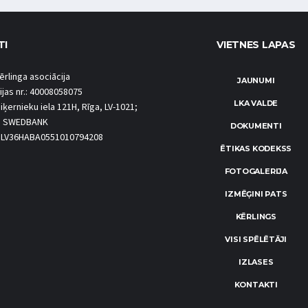
TI
VIETNES LAPAS
ērlinga asociācija
JAUNUMI
ijas nr.: 40008058075
LKA VALDE
iķernieku iela 121H, Rīga, LV-1021;
S SWEDBANK
DOKUMENTI
.: LV36HABA0551010794208
ĒTIKAS KODEKSS
FOTOGALERIJA
IZMĒĢINI PATS
KĒRLINGS
VISI SPĒLĒTĀJI
IZLASES
KONTAKTI