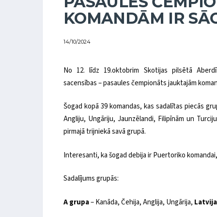
PASAULES ČEMPI
KOMANDĀM IR SĀC
14/10/2024
No 12. līdz 19.oktobrim Skotijas pilsētā Aberdī
sacensības – pasaules čempionāts jauktajām kom
Šogad kopā 39 komandas, kas sadalītas piecās grup
Angliju, Ungāriju, Jaunzēlandi, Filipīnām un Turcij
pirmajā trijniekā savā grupā.
Interesanti, ka šogad debija ir Puertoriko komandai,
Sadalījums grupās:
A grupa
– Kanāda, Čehija, Anglija, Ungārija,
Latvija