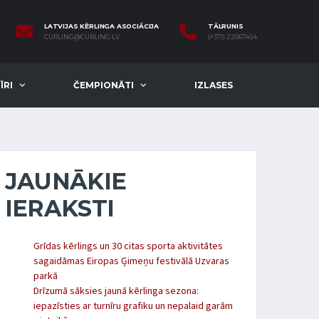
LATVIJAS KĒRLINGA ASOCIĀCIJA
TĀLRUNIS
CURLING@CURLING.LV
(+371) 22067454
ĪRI
ČEMPIONĀTI
IZLASES
JAUNĀKIE
IERAKSTI
Grīdas kērlings un 30 citas sporta aktivitātes
sagaidāmas Eiropas Ģimeņu festivālā Uzvaras
parkā
Drīzumā sāksies jaunā kērlinga sezona:
iepazīsties ar turnīru grafiku un nepalaid garām