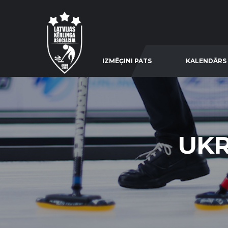
IZMĒĢINI PATS
KALENDĀRS
UKR