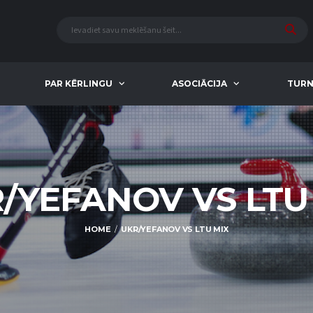
PAR KĒRLINGU
ASOCIĀCIJA
TURN
/YEFANOV VS LTU
HOME
UKR/YEFANOV VS LTU MIX