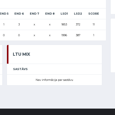
END 5
END 6
END 7
END 8
LSD1
LSD2
SCORE
1
3
x
x
1853
372
11
0
0
x
x
1996
387
1
LTU MIX
SASTĀVS
Nav informācija par sastāvu