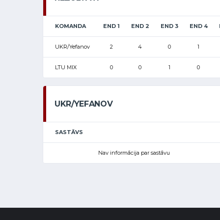
KOMANDA
END 1
END 2
END 3
END 4
UKR/Yefanov
2
4
0
1
LTU MIX
0
0
1
0
UKR/YEFANOV
SASTĀVS
Nav informācija par sastāvu