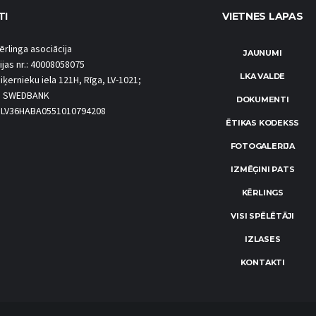
TI
VIETNES LAPAS
ērlinga asociācija
JAUNUMI
ijas nr.: 40008058075
LKA VALDE
iķernieku iela 121H, Rīga, LV-1021;
S SWEDBANK
DOKUMENTI
.: LV36HABA0551010794208
ĒTIKAS KODEKSS
FOTOGALERIJA
IZMĒĢINI PATS
KĒRLINGS
VISI SPĒLĒTĀJI
IZLASES
KONTAKTI