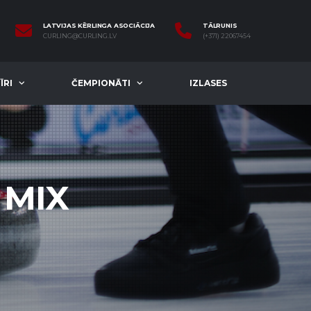
LATVIJAS KĒRLINGA ASOCIĀCIJA
TĀLRUNIS
CURLING@CURLING.LV
(+371) 22067454
ĪRI
ČEMPIONĀTI
IZLASES
 MIX