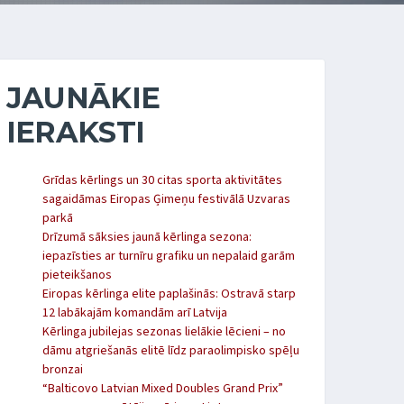
JAUNĀKIE
IERAKSTI
Grīdas kērlings un 30 citas sporta aktivitātes
sagaidāmas Eiropas Ģimeņu festivālā Uzvaras
parkā
Drīzumā sāksies jaunā kērlinga sezona:
iepazīsties ar turnīru grafiku un nepalaid garām
pieteikšanos
Eiropas kērlinga elite paplašinās: Ostravā starp
12 labākajām komandām arī Latvija
Kērlinga jubilejas sezonas lielākie lēcieni – no
dāmu atgriešanās elitē līdz paraolimpisko spēļu
bronzai
“Balticovo Latvian Mixed Doubles Grand Prix”