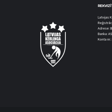
REKVIZĪ
Latvijas K
Reģistrāc
Adrese: B
Banka: A
Konta nr