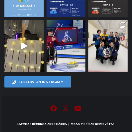
FOLLOW ON INSTAGRAM
LATVIJAS KĒRLINGA ASSOCIĀJICA | VISAS TIESĪBAS REZERVĒTAS