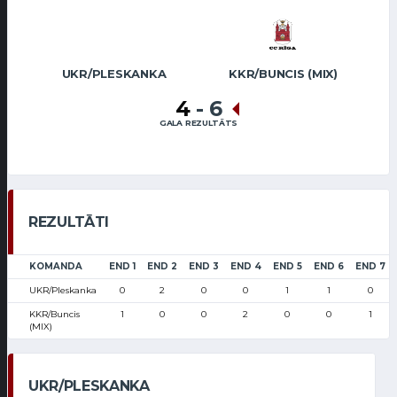
UKR/PLESKANKA
KKR/BUNCIS (MIX)
4
-
6
GALA REZULTĀTS
REZULTĀTI
KOMANDA
END 1
END 2
END 3
END 4
END 5
END 6
END 7
UKR/Pleskanka
0
2
0
0
1
1
0
KKR/Buncis
1
0
0
2
0
0
1
(MIX)
UKR/PLESKANKA