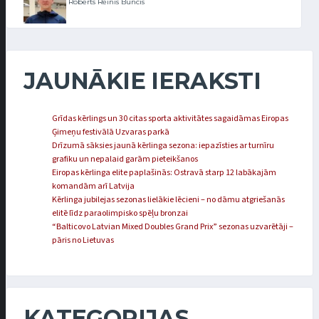
Roberts Reinis Buncis
JAUNĀKIE IERAKSTI
Grīdas kērlings un 30 citas sporta aktivitātes sagaidāmas Eiropas
Ģimeņu festivālā Uzvaras parkā
Drīzumā sāksies jaunā kērlinga sezona: iepazīsties ar turnīru
grafiku un nepalaid garām pieteikšanos
Eiropas kērlinga elite paplašinās: Ostravā starp 12 labākajām
komandām arī Latvija
Kērlinga jubilejas sezonas lielākie lēcieni – no dāmu atgriešanās
elitē līdz paraolimpisko spēļu bronzai
“Balticovo Latvian Mixed Doubles Grand Prix” sezonas uzvarētāji –
pāris no Lietuvas
KATEGORIJAS