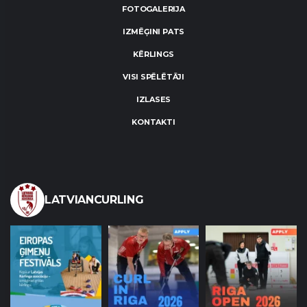
FOTOGALERIJA
IZMĒĢINI PATS
KĒRLINGS
VISI SPĒLĒTĀJI
IZLASES
KONTAKTI
LATVIANCURLING