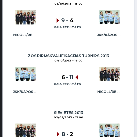
06/10/2013
15:00
9
-
4
GALA REZULTĀTS
NICOLL/REGŽA
JKK/KĀPOSTIŅA
ZOS PIRMSKVALIFIKĀCIJAS TURNĪRS 2013
04/10/2013
16:00
6
-
11
GALA REZULTĀTS
JKK/KĀPOSTIŅA
NICOLL/REGŽA
SIEVIETES 2013
02/02/2013
17:00
8
-
2