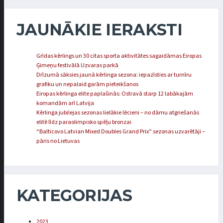
JAUNĀKIE IERAKSTI
Grīdas kērlings un 30 citas sporta aktivitātes sagaidāmas Eiropas
Ģimeņu festivālā Uzvaras parkā
Drīzumā sāksies jaunā kērlinga sezona: iepazīsties ar turnīru
grafiku un nepalaid garām pieteikšanos
Eiropas kērlinga elite paplašinās: Ostravā starp 12 labākajām
komandām arī Latvija
Kērlinga jubilejas sezonas lielākie lēcieni – no dāmu atgriešanās
elitē līdz paraolimpisko spēļu bronzai
“Balticovo Latvian Mixed Doubles Grand Prix” sezonas uzvarētāji –
pāris no Lietuvas
KATEGORIJAS
2023