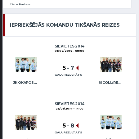
Dace Pastare
IEPRIEKŠĒJĀS KOMANDU TIKŠANĀS REIZES
SIEVIETES 2014
01/02/2014
08:00
5
-
7
GALA REZULTĀTS
JKK/KĀPOSTIŅA
NICOLL/REGŽA
SIEVIETES 2014
25/01/2014
14:00
5
-
8
GALA REZULTĀTS