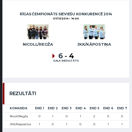
RĪGAS ČEMPIONĀTS SIEVIEŠU KONKURENCĒ 2014
07/11/2014
14:00
NICOLL/REGŽA
JKK/KĀPOSTIŅA
6
-
4
GALA REZULTĀTS
REZULTĀTI
KOMANDA
END 1
END 2
END 3
END 4
END 5
END 6
END 7
Nicoll/Regža
0
1
0
1
2
0
0
JKK/Kāpostiņa
1
0
1
0
0
1
1