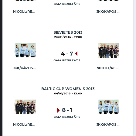
GALA REZULTĀTS
NICOLL/REGŽA
JKK/KĀPOSTIŅA
SIEVIETES 2013
26/01/2013
17:00
4
-
7
GALA REZULTĀTS
JKK/KĀPOSTIŅA
NICOLL/REGŽA
BALTIC CUP WOMEN'S 2013
04/01/2013
13:00
8
-
1
GALA REZULTĀTS
NICOLL/REGŽA
JKK/KĀPOSTIŅA