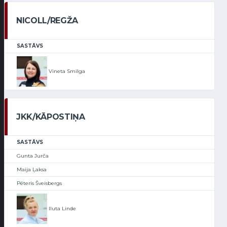
NICOLL/REGŽA
SASTĀVS
Vineta Smilga
JKK/KĀPOSTIŅA
SASTĀVS
Gunta Jurča
Maija Ļaksa
Pēteris Šveisbergs
Iluta Linde