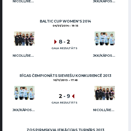
NICOLL/REGŽA
JKK/KĀPOSTIŅA
BALTIC CUP WOMEN'S 2014
04/01/2014
19:15
8
-
2
GALA REZULTĀTS
NICOLL/REGŽA
JKK/KĀPOSTIŅA
RĪGAS ČEMPIONĀTS SIEVIEŠU KONKURENCĒ 2013
10/11/2013
17:45
2
-
9
GALA REZULTĀTS
JKK/KĀPOSTIŅA
NICOLL/REGŽA
ZOS PIRMSKVALIFIKĀCIJAS TURNĪRS 2013