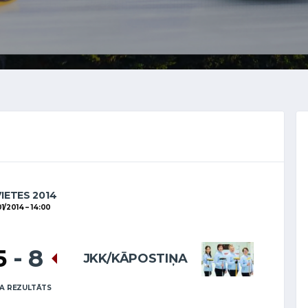
VIETES 2014
01/2014
14:00
5
-
8
JKK/KĀPOSTIŅA
A REZULTĀTS