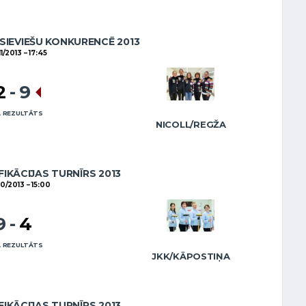
SIEVIEŠU KONKURENCĒ 2013
11/2013
17:45
2
-
9
 REZULTĀTS
NICOLL/REGŽA
FIKĀCIJAS TURNĪRS 2013
10/2013
15:00
9
-
4
 REZULTĀTS
JKK/KĀPOSTIŅA
FIKĀCIJAS TURNĪRS 2013