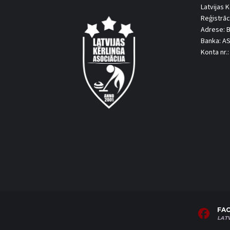
Latvijas K
Reģistrāc
Adrese: B
Banka: A
Konta nr
FA
LAT