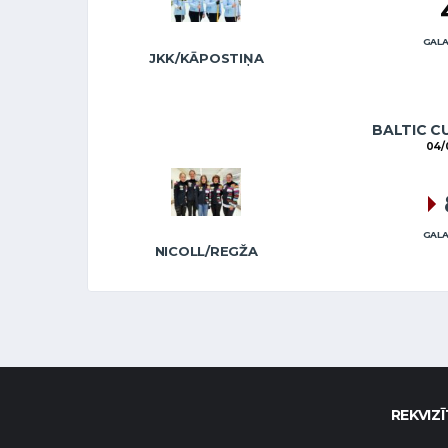
GALA
JKK/KĀPOSTIŅA
BALTIC C
04/
GALA
NICOLL/REGŽA
REKVIZĪ