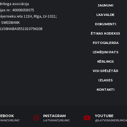
ērlinga asociācija
JAUNUMI
ijas nr.: 40008058075
LKA VALDE
iķernieku iela 121H, Rīga, LV-1021;
S SWEDBANK
DOKUMENTI
.: LV36HABA0551010794208
ĒTIKAS KODEKSS
FOTOGALERIJA
IZMĒĢINI PATS
KĒRLINGS
VISI SPĒLĒTĀJI
IZLASES
KONTAKTI
CEBOOK
INSTAGRAM
YOUTUBE
VIANCURLING
LATVIANCURLING
@LATVIJASKERLINGA