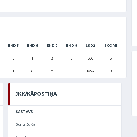
END 5
END 6
END 7
END 8
LSD2
SCORE
0
1
3
0
350
5
1
0
0
3
1854
8
JKK/KĀPOSTIŅA
SASTĀVS
Gunta Jurča