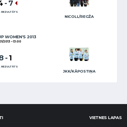
4
-
7
 REZULTĀTS
NICOLL/REGŽA
UP WOMEN'S 2013
01/2013
13:00
8
-
1
 REZULTĀTS
JKK/KĀPOSTIŅA
TI
VIETNES LAPAS