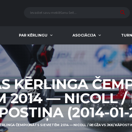
PAR KĒRLINGU
ASOCIĀCIJA
TURN
AS KĒRLINGA ČEM
M 2014 — NICOLL /
POSTIŅA (2014-01-2
ĒRLINGA ČEMPIONĀTS SIEVIETĒM 2014 — NICOLL / REGŽA VS JKK/ KĀPOSTIŅA