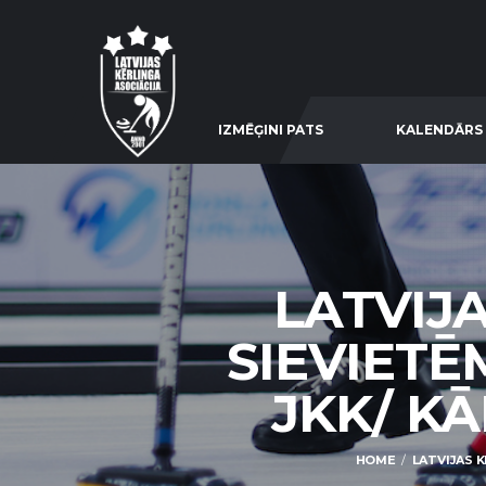
IZMĒĢINI PATS
KALENDĀRS
LATVIJ
SIEVIETĒ
JKK/ KĀ
HOME
LATVIJAS K