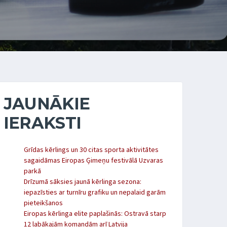
JAUNĀKIE
IERAKSTI
Grīdas kērlings un 30 citas sporta aktivitātes
sagaidāmas Eiropas Ģimeņu festivālā Uzvaras
parkā
Drīzumā sāksies jaunā kērlinga sezona:
iepazīsties ar turnīru grafiku un nepalaid garām
pieteikšanos
Eiropas kērlinga elite paplašinās: Ostravā starp
12 labākajām komandām arī Latvija