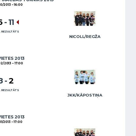
10/2013
16:00
6
-
11
 REZULTĀTS
NICOLL/REGŽA
VIETES 2013
02/2013
17:00
8
-
2
 REZULTĀTS
JKK/KĀPOSTIŅA
VIETES 2013
01/2013
17:00