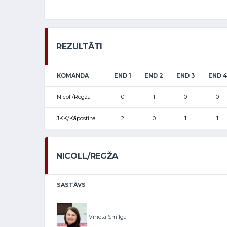
REZULTĀTI
KOMANDA
END 1
END 2
END 3
END 4
Nicoll/Regža
0
1
0
0
JKK/Kāpostiņa
2
0
1
1
NICOLL/REGŽA
SASTĀVS
Vineta Smilga