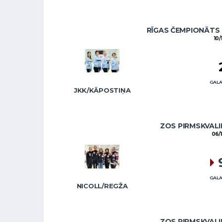
RĪGAS ČEMPIONĀTS 
10/
GALA
JKK/KĀPOSTIŅA
ZOS PIRMSKVALI
06/
GALA
NICOLL/REGŽA
ZOS PIRMSKVALI