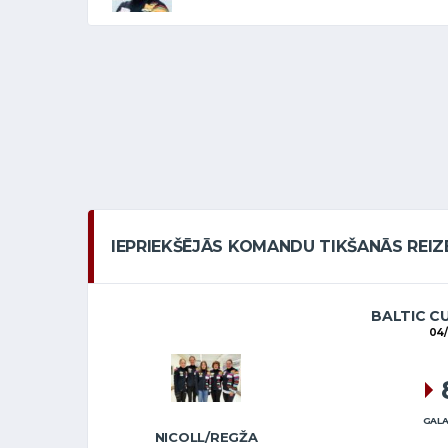
IEPRIEKŠĒJĀS KOMANDU TIKŠANĀS REIZ
BALTIC C
04/
GALA
NICOLL/REGŽA