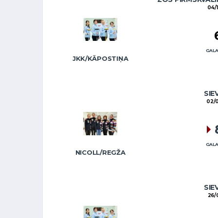
04/
GALA
JKK/KĀPOSTIŅA
SIE
02/
GALA
NICOLL/REGŽA
SIE
26/