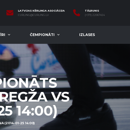
LATVIJAS KĒRLINGA ASOCIĀCIJA
TĀLRUNIS
CURLING@CURLING.LV
(+371) 22067454
ĪRI
ČEMPIONĀTI
IZLASES
PIONĀTS
 REGŽA VS
5 14:00)
 (2014-01-25 14:00)