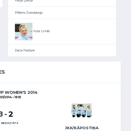
Maija Ļaksa
Pēteris Šveisbergs
Iluta Linde
Dace Pastare
ES
UP WOMEN'S 2014
01/2014
19:15
8
-
2
 REZULTĀTS
JKK/KĀPOSTIŅA