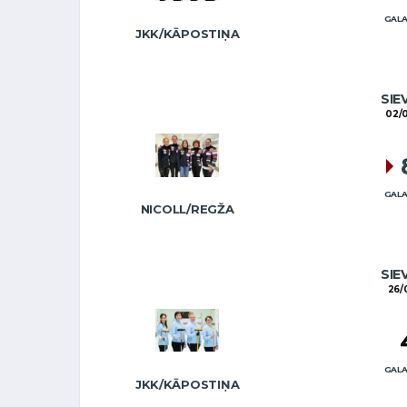
GALA
JKK/KĀPOSTIŅA
SIE
02/
GALA
NICOLL/REGŽA
SIE
26/
GALA
JKK/KĀPOSTIŅA