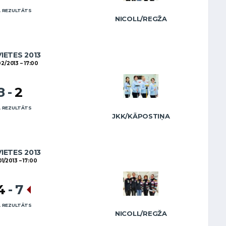
 REZULTĀTS
NICOLL/REGŽA
VIETES 2013
02/2013
17:00
8
-
2
 REZULTĀTS
JKK/KĀPOSTIŅA
VIETES 2013
01/2013
17:00
4
-
7
 REZULTĀTS
NICOLL/REGŽA