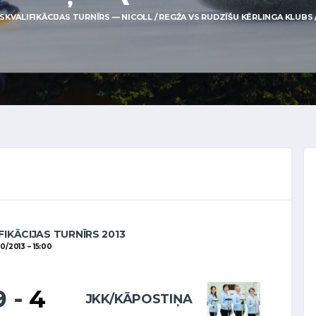
SKVALIFIKĀCIJAS TURNĪRS — NICOLL / REGŽA VS RUDZĪŠU KĒRLINGA KLUBS / 
FIKĀCIJAS TURNĪRS 2013
10/2013
15:00
9
-
4
JKK/KĀPOSTIŅA