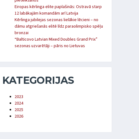
pieteikšanos
Eiropas kērlinga elite paplašinās: Ostravā starp
12 labākajām komandām arī Latvija
Kērlinga jubilejas sezonas lielākie lēcieni – no
dāmu atgriešanās elitē līdz paraolimpisko spēļu
bronzai
“Balticovo Latvian Mixed Doubles Grand Prix”
sezonas uzvarētāji – pāris no Lietuvas
KATEGORIJAS
2023
2024
2025
2026