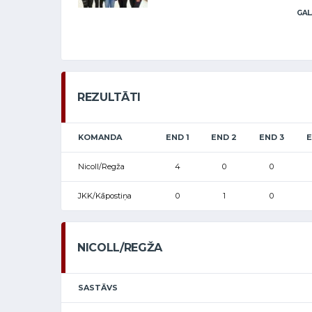
GAL
REZULTĀTI
KOMANDA
END 1
END 2
END 3
E
Nicoll/Regža
4
0
0
JKK/Kāpostiņa
0
1
0
NICOLL/REGŽA
SASTĀVS