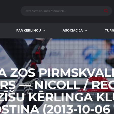
PAR KĒRLINGU
ASOCIĀCIJA
TURN
A ZOS PIRMSKVAL
RS — NICOLL / RE
ĪŠU KĒRLINGA KL
TIŅA (2013-10-06 