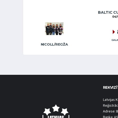
BALTIC C
04/
GALA
NICOLL/REGŽA
REKVIZĪ
Latvijas K
Reģistrāc
Adrese: B
Banka: A