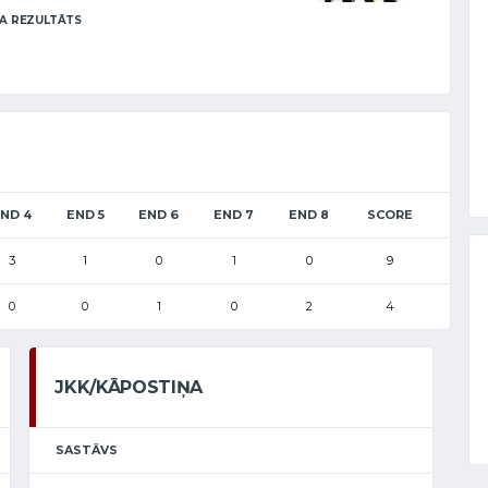
A REZULTĀTS
ND 4
END 5
END 6
END 7
END 8
SCORE
3
1
0
1
0
9
0
0
1
0
2
4
JKK/KĀPOSTIŅA
SASTĀVS