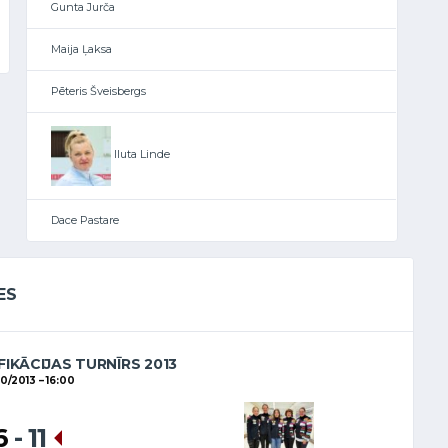
Gunta Jurča
Maija Ļaksa
Pēteris Šveisbergs
Iluta Linde
Dace Pastare
ES
FIKĀCIJAS TURNĪRS 2013
10/2013
16:00
6
-
11