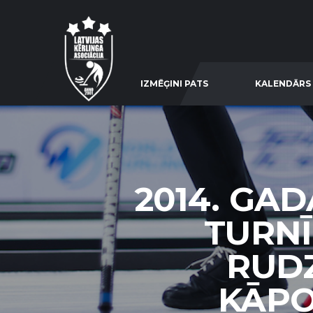
IZMĒĢINI PATS
KALENDĀRS
2014. GAD
TURNĪ
RUDZ
KĀPOS