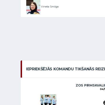
Vineta Smilga
IEPRIEKŠĒJĀS KOMANDU TIKŠANĀS REIZ
ZOS PIRMSKVALI
04/