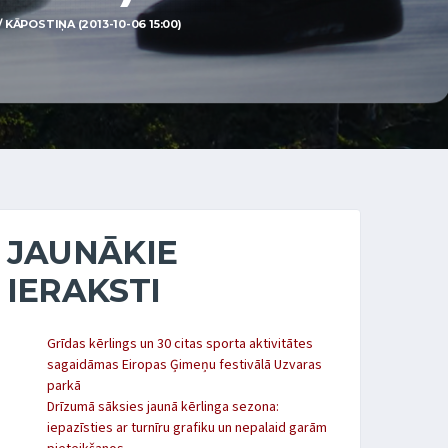
KĀPOSTIŅA (2013-10-06 15:00)
JAUNĀKIE
IERAKSTI
Grīdas kērlings un 30 citas sporta aktivitātes
sagaidāmas Eiropas Ģimeņu festivālā Uzvaras
parkā
Drīzumā sāksies jaunā kērlinga sezona:
iepazīsties ar turnīru grafiku un nepalaid garām