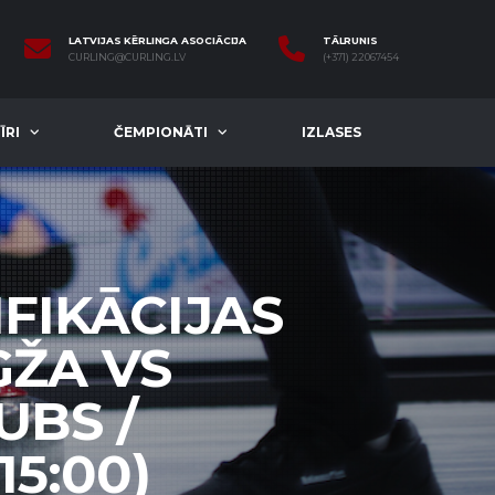
LATVIJAS KĒRLINGA ASOCIĀCIJA
TĀLRUNIS
CURLING@CURLING.LV
(+371) 22067454
ĪRI
ČEMPIONĀTI
IZLASES
IFIKĀCIJAS
GŽA VS
UBS /
15:00)