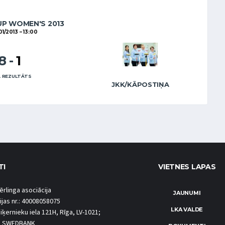
UP WOMEN'S 2013
01/2013
13:00
8
-
1
 REZULTĀTS
JKK/KĀPOSTIŅA
TI
VIETNES LAPAS
ērlinga asociācija
JAUNUMI
ijas nr.: 40008058075
LKA VALDE
iķernieku iela 121H, Rīga, LV-1021;
S SWEDBANK