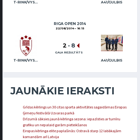
T-RINK/VYSKUPAITIS (LITHUANIA)
A41/GULBIS
RIGA OPEN 2014
22/08/2014
16:15
2
-
8
GALA REZULTĀTS
T-RINK/VYSKUPAITIS (LITHUANIA)
A41/GULBIS
JAUNĀKIE IERAKSTI
Grīdas kērlings un 30 citas sporta aktivitātes sagaidāmas Eiropas
Ģimeņu festivālā Uzvaras parkā
Drīzumā sāksies jaunā kērlinga sezona: iepazīsties ar turnīru
grafiku un nepalaid garām pieteikšanos
Eiropas kērlinga elite paplašinās: Ostravā starp 12 labākajām
komandām arī Latvija