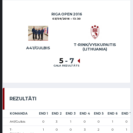
RIGA OPEN 2016
03/09/2016
13:30
T-RINK/VYSKUPAITIS
A41/GULBIS
(LITHUANIA)
5
-
7
GALA REZULTĀTS
REZULTĀTI
KOMANDA
END 1
END 2
END 3
END 4
END 5
END 6
END 7
A41/Gulbis
0
3
1
0
0
1
0
T-
1
0
0
3
2
0
1