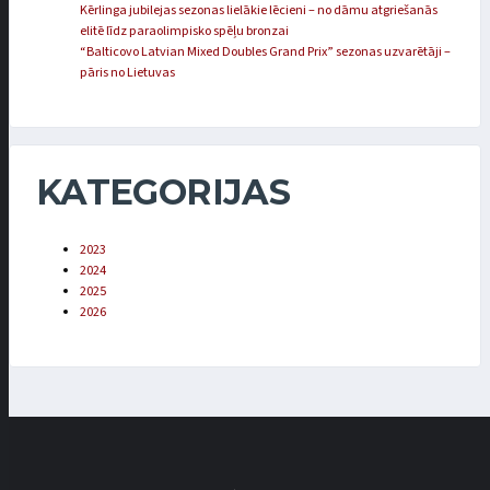
Kērlinga jubilejas sezonas lielākie lēcieni – no dāmu atgriešanās
elitē līdz paraolimpisko spēļu bronzai
“Balticovo Latvian Mixed Doubles Grand Prix” sezonas uzvarētāji –
pāris no Lietuvas
KATEGORIJAS
2023
2024
2025
2026