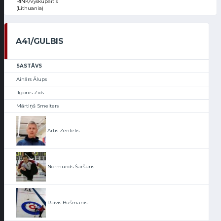
RINK/Vyskupaitis
(Lithuania)
A41/GULBIS
SASTĀVS
Ainārs Ālups
Ilgonis Zīds
Mārtiņš Smelters
Artis Zentelis
Normunds Šaršūns
Raivis Bušmanis