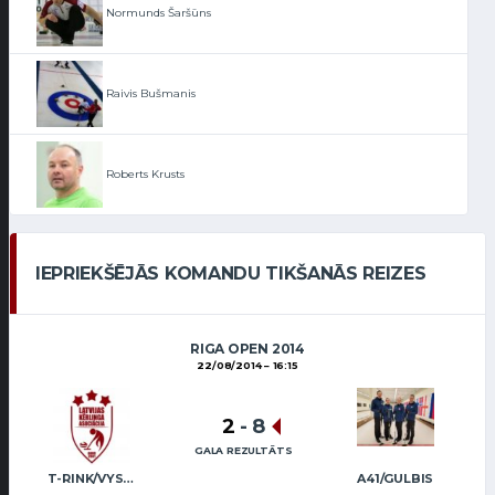
Normunds Šaršūns
Raivis Bušmanis
Roberts Krusts
IEPRIEKŠĒJĀS KOMANDU TIKŠANĀS REIZES
RIGA OPEN 2014
22/08/2014
16:15
2
-
8
GALA REZULTĀTS
T-RINK/VYSKUPAITIS (LITHUANIA)
A41/GULBIS