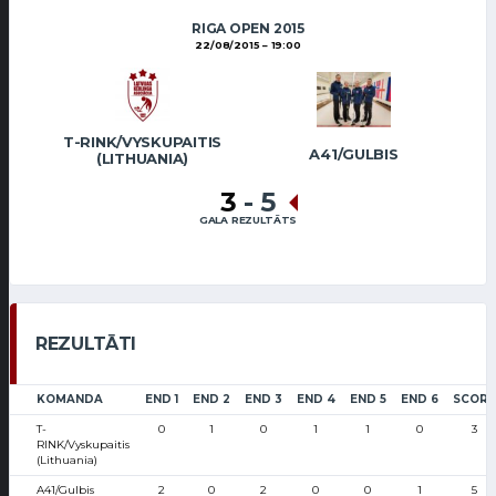
RIGA OPEN 2015
22/08/2015
19:00
T-RINK/VYSKUPAITIS
A41/GULBIS
(LITHUANIA)
3
-
5
GALA REZULTĀTS
REZULTĀTI
KOMANDA
END 1
END 2
END 3
END 4
END 5
END 6
SCORE
T-
0
1
0
1
1
0
3
RINK/Vyskupaitis
(Lithuania)
A41/Gulbis
2
0
2
0
0
1
5