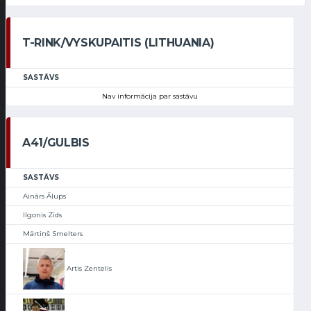
T-RINK/VYSKUPAITIS (LITHUANIA)
SASTĀVS
Nav informācija par sastāvu
A41/GULBIS
SASTĀVS
Ainārs Ālups
Ilgonis Zīds
Mārtiņš Smelters
Artis Zentelis