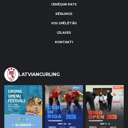
IZMĒĢINI PATS
KĒRLINGS
VISI SPĒLĒTĀJI
IZLASES
KONTAKTI
LATVIANCURLING