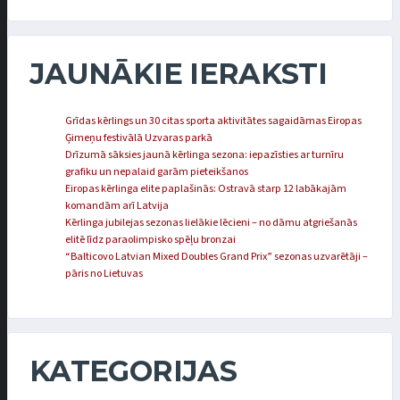
JAUNĀKIE IERAKSTI
Grīdas kērlings un 30 citas sporta aktivitātes sagaidāmas Eiropas
Ģimeņu festivālā Uzvaras parkā
Drīzumā sāksies jaunā kērlinga sezona: iepazīsties ar turnīru
grafiku un nepalaid garām pieteikšanos
Eiropas kērlinga elite paplašinās: Ostravā starp 12 labākajām
komandām arī Latvija
Kērlinga jubilejas sezonas lielākie lēcieni – no dāmu atgriešanās
elitē līdz paraolimpisko spēļu bronzai
“Balticovo Latvian Mixed Doubles Grand Prix” sezonas uzvarētāji –
pāris no Lietuvas
KATEGORIJAS