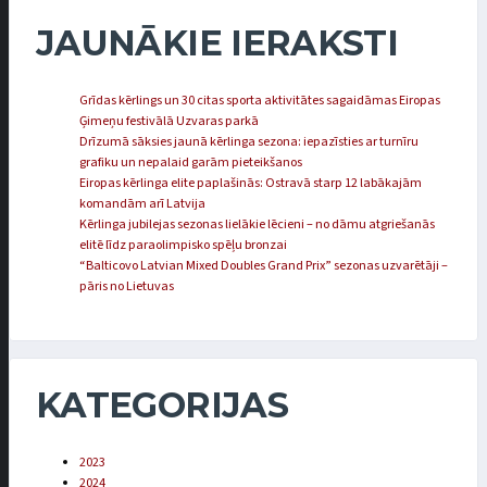
JAUNĀKIE IERAKSTI
Grīdas kērlings un 30 citas sporta aktivitātes sagaidāmas Eiropas
Ģimeņu festivālā Uzvaras parkā
Drīzumā sāksies jaunā kērlinga sezona: iepazīsties ar turnīru
grafiku un nepalaid garām pieteikšanos
Eiropas kērlinga elite paplašinās: Ostravā starp 12 labākajām
komandām arī Latvija
Kērlinga jubilejas sezonas lielākie lēcieni – no dāmu atgriešanās
elitē līdz paraolimpisko spēļu bronzai
“Balticovo Latvian Mixed Doubles Grand Prix” sezonas uzvarētāji –
pāris no Lietuvas
KATEGORIJAS
2023
2024