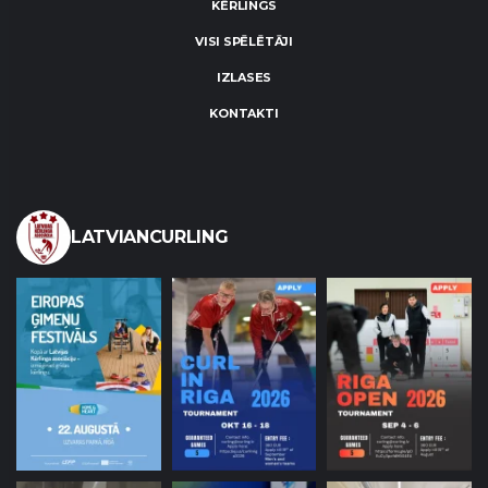
KĒRLINGS
VISI SPĒLĒTĀJI
IZLASES
KONTAKTI
LATVIANCURLING