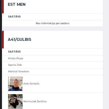
EST MEN
SASTĀVS
Nav informācija par sastāvu
A41/GULBIS
SASTĀVS
Ainārs Ālups
Ilgonis Zīds
Mārtiņš Smelters
Artis Zentelis
Normunds Šaršūns