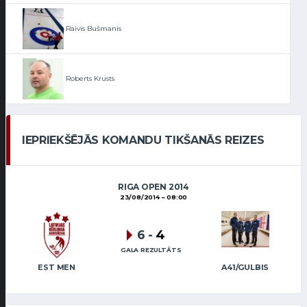
Raivis Bušmanis
Roberts Krusts
IEPRIEKŠĒJĀS KOMANDU TIKŠANĀS REIZES
RIGA OPEN 2014
23/08/2014
08:00
6
-
4
GALA REZULTĀTS
EST MEN
A41/GULBIS