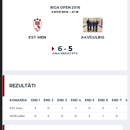
RIGA OPEN 2016
02/09/2016
21:45
EST MEN
A41/GULBIS
6
-
5
GALA REZULTĀTS
REZULTĀTI
KOMANDA
END 1
END 2
END 3
END 4
END 5
END 6
END 7
SC
EST men
3
0
1
1
0
0
1
A41/Gulbis
0
2
0
0
2
1
0