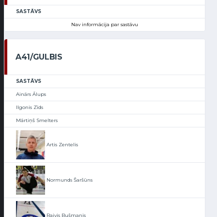
SASTĀVS
Nav informācija par sastāvu
A41/GULBIS
SASTĀVS
Ainārs Ālups
Ilgonis Zīds
Mārtiņš Smelters
Artis Zentelis
Normunds Šaršūns
Raivis Bušmanis