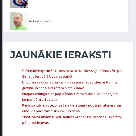
Roberts Krusts
JAUNĀKIE IERAKSTI
Grīdas kērlings un 30 citas sporta aktivitātes sagaidāmas Eiropas
Ģimeņu festivālā Uzvaras parkā
Drīzumā sāksies jaunā kērlinga sezona: iepazīsties ar turnīru
grafiku un nepalaid garām pieteikšanos
Eiropas kērlinga elite paplašinās: Ostravā starp 12 labākajām
komandām arī Latvija
Kērlinga jubilejas sezonas lielākie lēcieni – no dāmu atgriešanās
elitē līdz paraolimpisko spēļu bronzai
“Balticovo Latvian Mixed Doubles Grand Prix” sezonas uzvarētāji –
pāris no Lietuvas