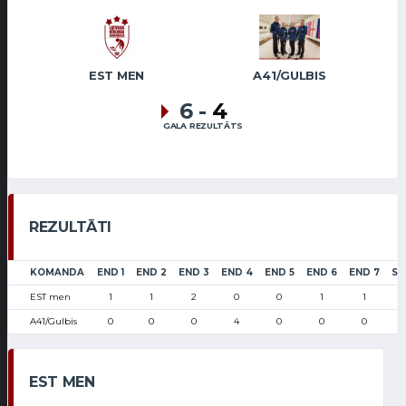
EST MEN
A41/GULBIS
6
-
4
GALA REZULTĀTS
REZULTĀTI
KOMANDA
END 1
END 2
END 3
END 4
END 5
END 6
END 7
SC
EST men
1
1
2
0
0
1
1
A41/Gulbis
0
0
0
4
0
0
0
EST MEN