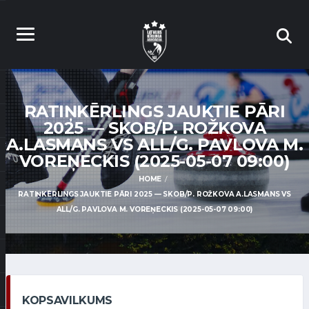
RATIŅKĒRLINGS JAUKTIE PĀRI
2025 — SKOB/P. ROŽKOVA
A.LASMANS VS ALL/G. PAVLOVA M.
VOREŅECKIS (2025-05-07 09:00)
HOME
RATIŅKĒRLINGS JAUKTIE PĀRI 2025 — SKOB/P. ROŽKOVA A.LASMANS VS
ALL/G. PAVLOVA M. VOREŅECKIS (2025-05-07 09:00)
KOPSAVILKUMS