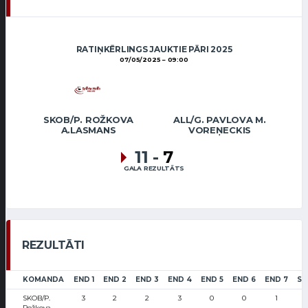
RATIŅKĒRLINGS JAUKTIE PĀRI 2025
07/05/2025
09:00
SKOB/P. ROŽKOVA
ALL/G. PAVLOVA M.
A.LASMANS
VOREŅECKIS
11
-
7
GALA REZULTĀTS
REZULTĀTI
KOMANDA
END 1
END 2
END 3
END 4
END 5
END 6
END 7
SC
SKOB/P.
3
2
2
3
0
0
1
Rožkova