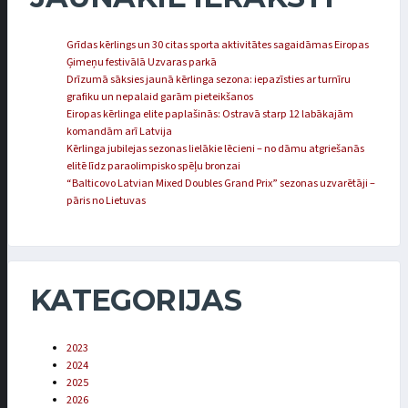
Grīdas kērlings un 30 citas sporta aktivitātes sagaidāmas Eiropas
Ģimeņu festivālā Uzvaras parkā
Drīzumā sāksies jaunā kērlinga sezona: iepazīsties ar turnīru
grafiku un nepalaid garām pieteikšanos
Eiropas kērlinga elite paplašinās: Ostravā starp 12 labākajām
komandām arī Latvija
Kērlinga jubilejas sezonas lielākie lēcieni – no dāmu atgriešanās
elitē līdz paraolimpisko spēļu bronzai
“Balticovo Latvian Mixed Doubles Grand Prix” sezonas uzvarētāji –
pāris no Lietuvas
KATEGORIJAS
2023
2024
2025
2026