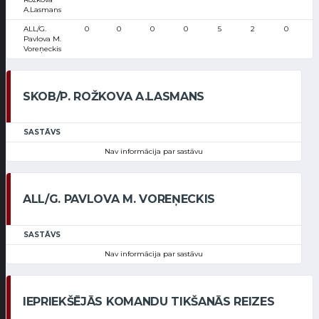
A.Lasmans
ALL/G.
0
0
0
0
5
2
0
Pavlova M.
Voreņeckis
SKOB/P. ROŽKOVA A.LASMANS
SASTĀVS
Nav informācija par sastāvu
ALL/G. PAVLOVA M. VOREŅECKIS
SASTĀVS
Nav informācija par sastāvu
IEPRIEKŠĒJĀS KOMANDU TIKŠANĀS REIZES