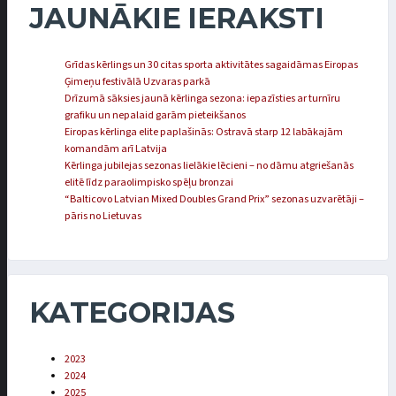
JAUNĀKIE IERAKSTI
Grīdas kērlings un 30 citas sporta aktivitātes sagaidāmas Eiropas
Ģimeņu festivālā Uzvaras parkā
Drīzumā sāksies jaunā kērlinga sezona: iepazīsties ar turnīru
grafiku un nepalaid garām pieteikšanos
Eiropas kērlinga elite paplašinās: Ostravā starp 12 labākajām
komandām arī Latvija
Kērlinga jubilejas sezonas lielākie lēcieni – no dāmu atgriešanās
elitē līdz paraolimpisko spēļu bronzai
“Balticovo Latvian Mixed Doubles Grand Prix” sezonas uzvarētāji –
pāris no Lietuvas
KATEGORIJAS
2023
2024
2025