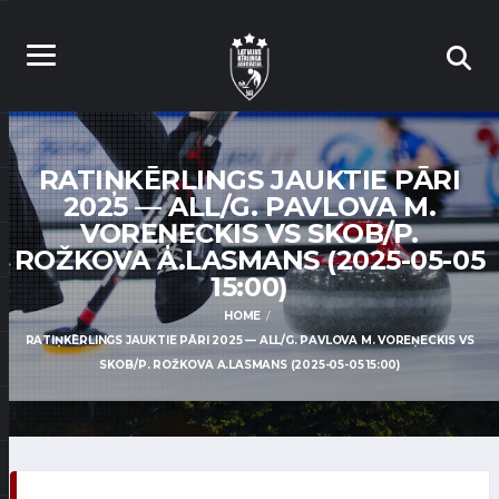
RATIŅKĒRLINGS JAUKTIE PĀRI
2025 — ALL/G. PAVLOVA M.
VOREŅECKIS VS SKOB/P.
ROŽKOVA A.LASMANS (2025-05-05
15:00)
HOME
RATIŅKĒRLINGS JAUKTIE PĀRI 2025 — ALL/G. PAVLOVA M. VOREŅECKIS VS
SKOB/P. ROŽKOVA A.LASMANS (2025-05-05 15:00)