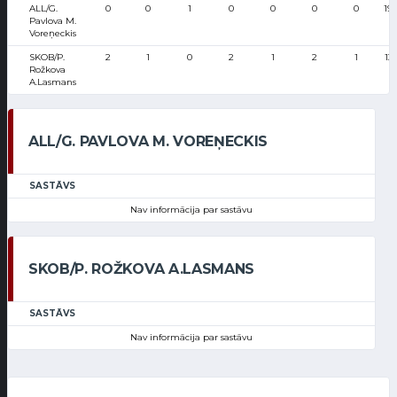
ALL/G.
0
0
1
0
0
0
0
19
Pavlova M.
Voreņeckis
SKOB/P.
2
1
0
2
1
2
1
13
Rožkova
A.Lasmans
ALL/G. PAVLOVA M. VOREŅECKIS
SASTĀVS
Nav informācija par sastāvu
SKOB/P. ROŽKOVA A.LASMANS
SASTĀVS
Nav informācija par sastāvu