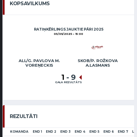
KOPSAVILKUMS
RATIŅKĒRLINGS JAUKTIE PĀRI 2025
05/05/2025
15:00
ALL/G. PAVLOVA M.
SKOB/P. ROŽKOVA
VOREŅECKIS
A.LASMANS
1
-
9
GALA REZULTĀTS
REZULTĀTI
KOMANDA
END 1
END 2
END 3
END 4
END 5
END 6
END 7
LS