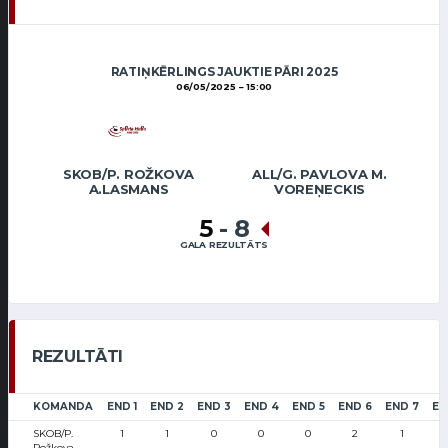
RATIŅKĒRLINGS JAUKTIE PĀRI 2025
06/05/2025
15:00
SKOB/P. ROŽKOVA
ALL/G. PAVLOVA M.
A.LASMANS
VOREŅECKIS
5
-
8
GALA REZULTĀTS
REZULTĀTI
KOMANDA
END 1
END 2
END 3
END 4
END 5
END 6
END 7
EN
SKOB/P.
1
1
0
0
0
2
1
Rožkova