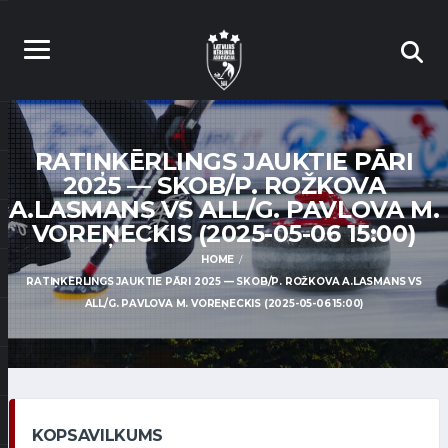
RATIŅKĒRLINGS JAUKTIE PĀRI
2025 — SKOB/P. ROŽKOVA
A.LASMANS VS ALL/G. PAVLOVA M.
VOREŅECKIS (2025-05-06 15:00)
HOME
RATIŅKĒRLINGS JAUKTIE PĀRI 2025 — SKOB/P. ROŽKOVA A.LASMANS VS
ALL/G. PAVLOVA M. VOREŅECKIS (2025-05-06 15:00)
KOPSAVILKUMS