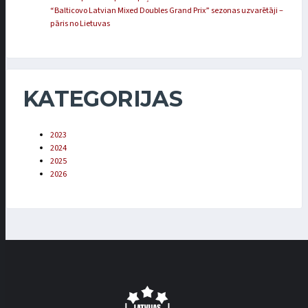
“Balticovo Latvian Mixed Doubles Grand Prix” sezonas uzvarētāji –
pāris no Lietuvas
KATEGORIJAS
2023
2024
2025
2026