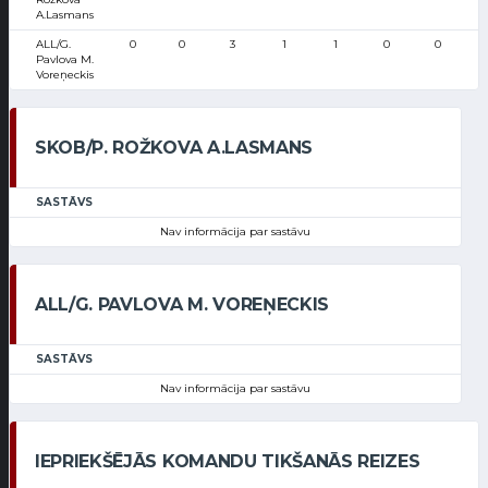
A.Lasmans
ALL/G.
0
0
3
1
1
0
0
Pavlova M.
Voreņeckis
SKOB/P. ROŽKOVA A.LASMANS
SASTĀVS
Nav informācija par sastāvu
ALL/G. PAVLOVA M. VOREŅECKIS
SASTĀVS
Nav informācija par sastāvu
IEPRIEKŠĒJĀS KOMANDU TIKŠANĀS REIZES