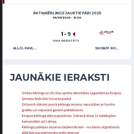
RATIŅKĒRLINGS JAUKTIE PĀRI 2025
05/05/2025
15:00
1
-
9
GALA REZULTĀTS
ALL/G. PAVLOVA M. VOREŅECKIS
SKOB/P. ROŽKOVA A.LASMANS
JAUNĀKIE IERAKSTI
Grīdas kērlings un 30 citas sporta aktivitātes sagaidāmas Eiropas
Ģimeņu festivālā Uzvaras parkā
Drīzumā sāksies jaunā kērlinga sezona: iepazīsties ar turnīru
grafiku un nepalaid garām pieteikšanos
Eiropas kērlinga elite paplašinās: Ostravā starp 12 labākajām
komandām arī Latvija
Kērlinga jubilejas sezonas lielākie lēcieni – no dāmu atgriešanās
elitē līdz paraolimpisko spēļu bronzai