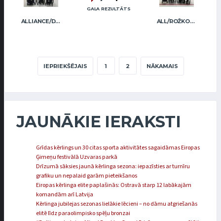
GALA REZULTĀTS
ALLIANCE/DIMBOVSKIS
ALL/ROŽKOVA
IEPRIEKŠĒJAIS
1
2
NĀKAMAIS
JAUNĀKIE IERAKSTI
Grīdas kērlings un 30 citas sporta aktivitātes sagaidāmas Eiropas
Ģimeņu festivālā Uzvaras parkā
Drīzumā sāksies jaunā kērlinga sezona: iepazīsties ar turnīru
grafiku un nepalaid garām pieteikšanos
Eiropas kērlinga elite paplašinās: Ostravā starp 12 labākajām
komandām arī Latvija
Kērlinga jubilejas sezonas lielākie lēcieni – no dāmu atgriešanās
elitē līdz paraolimpisko spēļu bronzai