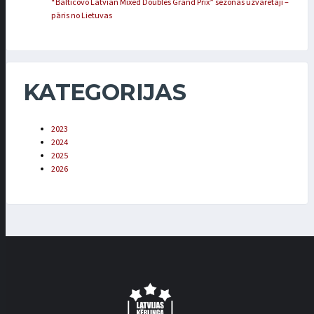
“Balticovo Latvian Mixed Doubles Grand Prix” sezonas uzvarētāji –
pāris no Lietuvas
KATEGORIJAS
2023
2024
2025
2026