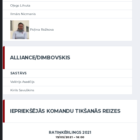
Oļegs Lihuta
Ilmārs Nicmanis
Poļina Rožkova
ALLIANCE/DIMBOVSKIS
SASTĀVS
Valērijs Asadčijs
Kirils Savuškins
IEPRIEKŠĒJĀS KOMANDU TIKŠANĀS REIZES
RATIŅKĒRLINGS 2021
19/05/2021
16:00