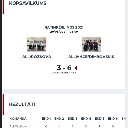
KOPSAVILKUMS
RATIŅKĒRLINGS 2021
20/05/2021
08:00
ALL/ROŽKOVA
ALLIANCE/DIMBOVSKIS
3
-
6
GALA REZULTĀTS
REZULTĀTI
KOMANDA
END 1
END 2
END 3
END 4
END 5
END 6
END
ALL/Rožkova
0
1
0
0
1
0
1