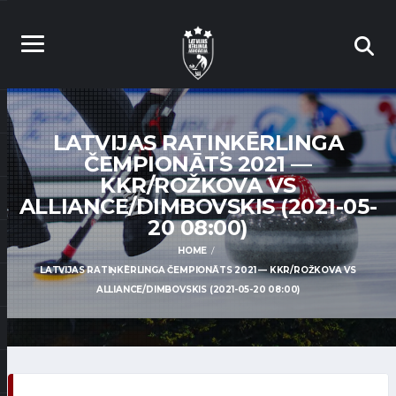
LATVIJAS RATIŅKĒRLINGA
ČEMPIONĀTS 2021 —
KKR/ROŽKOVA VS
ALLIANCE/DIMBOVSKIS (2021-05-
20 08:00)
HOME
LATVIJAS RATIŅKĒRLINGA ČEMPIONĀTS 2021 — KKR/ROŽKOVA VS
ALLIANCE/DIMBOVSKIS (2021-05-20 08:00)