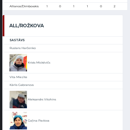
Alliance/Dimbovskis
1
0
1
1
0
2
0
ALL/ROŽKOVA
SASTĀVS
Ruslans Harčenko
Krists Mickēvičs
Vita Miezīte
Kārlis Gabranovs
Aleksandrs Vitohins
Gaļina Pavlova