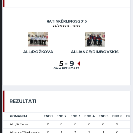
RATIŅKĒRLINGS 2015
25/04/2015
16:00
ALL/ROŽKOVA
ALLIANCE/DIMBOVSKIS
5
-
9
GALA REZULTĀTS
REZULTĀTI
KOMANDA
END 1
END 2
END 3
END 4
END 5
END 6
END
ALL/Rožkova
0
0
0
0
0
5
0
Alliance/Dimbovskis
0
1
3
2
1
0
1