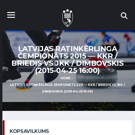
LATVIJAS RATIŅKĒRLINGA
ČEMPIONĀTS 2015 — KKR /
BRIEDIS VS JKK / DIMBOVSKIS
(2015-04-25 16:00)
HOME
LATVIJAS RATIŅKĒRLINGA ČEMPIONĀTS 2015 — KKR / BRIEDIS VS JKK /
DIMBOVSKIS (2015-04-25 16:00)
KOPSAVILKUMS