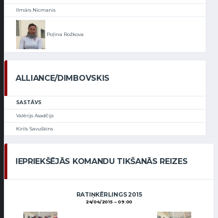
Ilmārs Nicmanis
Poļina Rožkova
ALLIANCE/DIMBOVSKIS
SASTĀVS
Valērijs Asadčijs
Kirils Savuškins
IEPRIEKŠĒJĀS KOMANDU TIKŠANĀS REIZES
RATIŅKĒRLINGS 2015
24/04/2015
09:00