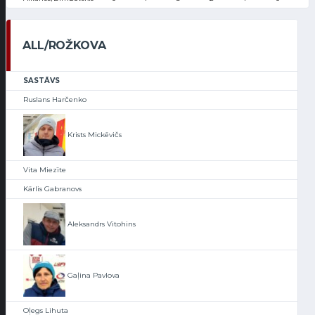
ALL/ROŽKOVA
SASTĀVS
Ruslans Harčenko
Krists Mickēvičs
Vita Miezīte
Kārlis Gabranovs
Aleksandrs Vitohins
Gaļina Pavlova
Oļegs Lihuta