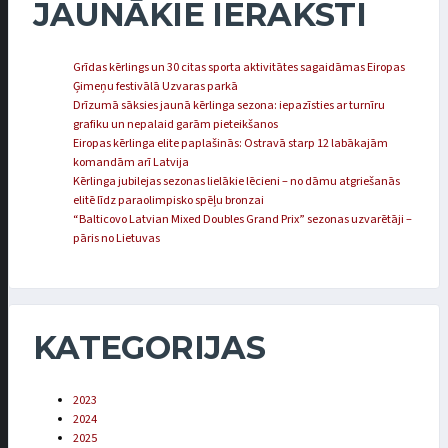
JAUNĀKIE IERAKSTI
Grīdas kērlings un 30 citas sporta aktivitātes sagaidāmas Eiropas
Ģimeņu festivālā Uzvaras parkā
Drīzumā sāksies jaunā kērlinga sezona: iepazīsties ar turnīru
grafiku un nepalaid garām pieteikšanos
Eiropas kērlinga elite paplašinās: Ostravā starp 12 labākajām
komandām arī Latvija
Kērlinga jubilejas sezonas lielākie lēcieni – no dāmu atgriešanās
elitē līdz paraolimpisko spēļu bronzai
“Balticovo Latvian Mixed Doubles Grand Prix” sezonas uzvarētāji –
pāris no Lietuvas
KATEGORIJAS
2023
2024
2025