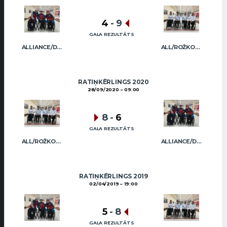
4
-
9
GALA REZULTĀTS
ALLIANCE/DIMBOVSKIS
ALL/ROŽKOVA
RATIŅKĒRLINGS 2020
28/09/2020
09:00
8
-
6
GALA REZULTĀTS
ALL/ROŽKOVA
ALLIANCE/DIMBOVSKIS
RATIŅKĒRLINGS 2019
02/04/2019
19:00
5
-
8
GALA REZULTĀTS