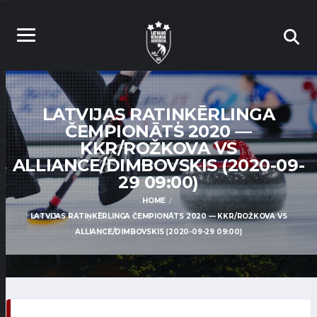
LATVIJAS RATIŅKĒRLINGA
ČEMPIONĀTS 2020 —
KKR/ROŽKOVA VS
ALLIANCE/DIMBOVSKIS (2020-09-
29 09:00)
HOME
LATVIJAS RATIŅKĒRLINGA ČEMPIONĀTS 2020 — KKR/ROŽKOVA VS
ALLIANCE/DIMBOVSKIS (2020-09-29 09:00)