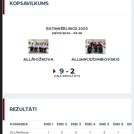
KOPSAVILKUMS
RATIŅKĒRLINGS 2020
29/09/2020
09:00
ALL/ROŽKOVA
ALLIANCE/DIMBOVSKIS
9
-
2
GALA REZULTĀTS
REZULTĀTI
KOMANDA
END 1
END 2
END 3
END 4
END 5
END 6
END
ALL/Rožkova
1
3
0
1
3
1
0