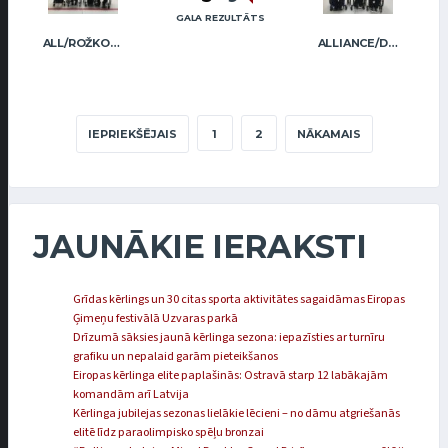
GALA REZULTĀTS
ALL/ROŽKOVA
ALLIANCE/DIMBOVSKIS
IEPRIEKŠĒJAIS
1
2
NĀKAMAIS
JAUNĀKIE IERAKSTI
Grīdas kērlings un 30 citas sporta aktivitātes sagaidāmas Eiropas
Ģimeņu festivālā Uzvaras parkā
Drīzumā sāksies jaunā kērlinga sezona: iepazīsties ar turnīru
grafiku un nepalaid garām pieteikšanos
Eiropas kērlinga elite paplašinās: Ostravā starp 12 labākajām
komandām arī Latvija
Kērlinga jubilejas sezonas lielākie lēcieni – no dāmu atgriešanās
elitē līdz paraolimpisko spēļu bronzai