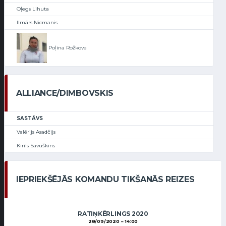
Oļegs Lihuta
Ilmārs Nicmanis
Poļina Rožkova
ALLIANCE/DIMBOVSKIS
SASTĀVS
Valērijs Asadčijs
Kirils Savuškins
IEPRIEKŠĒJĀS KOMANDU TIKŠANĀS REIZES
RATIŅKĒRLINGS 2020
28/09/2020
14:00