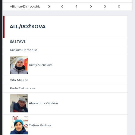
Alliance/Dimbovskis
0
0
1
0
0
0
1
ALL/ROŽKOVA
SASTĀVS
Ruslans Harčenko
Krists Mickēvičs
Vita Miezīte
Kārlis Gabranovs
Aleksandrs Vitohins
Gaļina Pavlova