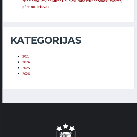
“Balticovo Latvian Mixed Doubles Grand Prix” sezonas uzvarētāji –
pāris no Lietuvas
KATEGORIJAS
2023
2024
2025
2026