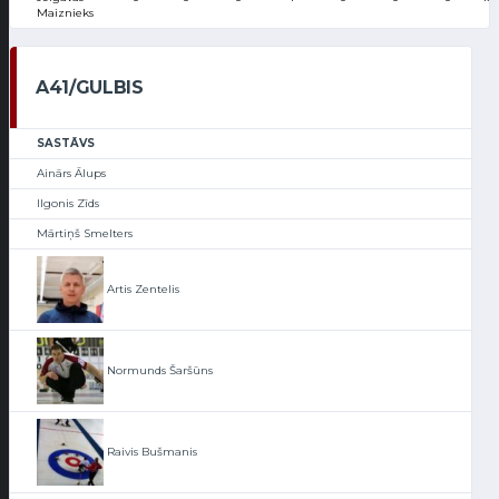
Maiznieks
A41/GULBIS
SASTĀVS
Ainārs Ālups
Ilgonis Zīds
Mārtiņš Smelters
Artis Zentelis
Normunds Šaršūns
Raivis Bušmanis