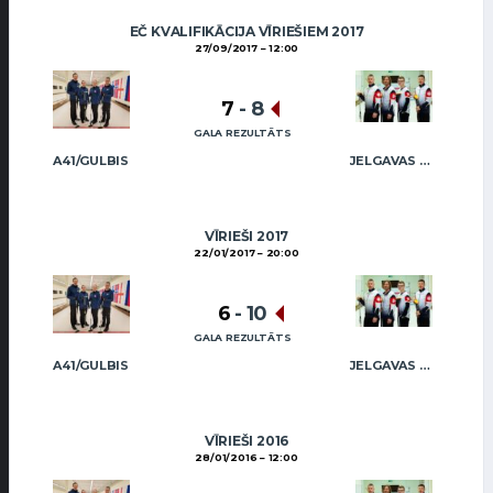
EČ KVALIFIKĀCIJA VĪRIEŠIEM 2017
27/09/2017
12:00
7
-
8
GALA REZULTĀTS
A41/GULBIS
JELGAVAS MAIZNIEKS
VĪRIEŠI 2017
22/01/2017
20:00
6
-
10
GALA REZULTĀTS
A41/GULBIS
JELGAVAS MAIZNIEKS
VĪRIEŠI 2016
28/01/2016
12:00