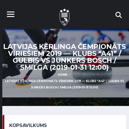
LATVIJAS KĒRLINGA ČEMPIONĀTS
VĪRIEŠIEM 2019 — KLUBS “A41” /
GULBIS VS JUNKERS BOSCH /
SMILGA (2019-01-31 12:00)
HOME
LATVIJAS KĒRLINGA ČEMPIONĀTS VĪRIEŠIEM 2019 — KLUBS “A41” / GULBIS VS
JUNKERS BOSCH / SMILGA (2019-01-31 12:00)
KOPSAVILKUMS