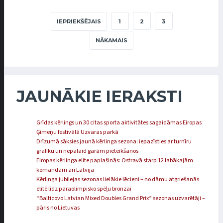
IEPRIEKŠĒJAIS
1
2
3
NĀKAMAIS
JAUNĀKIE IERAKSTI
Grīdas kērlings un 30 citas sporta aktivitātes sagaidāmas Eiropas
Ģimeņu festivālā Uzvaras parkā
Drīzumā sāksies jaunā kērlinga sezona: iepazīsties ar turnīru
grafiku un nepalaid garām pieteikšanos
Eiropas kērlinga elite paplašinās: Ostravā starp 12 labākajām
komandām arī Latvija
Kērlinga jubilejas sezonas lielākie lēcieni – no dāmu atgriešanās
elitē līdz paraolimpisko spēļu bronzai
“Balticovo Latvian Mixed Doubles Grand Prix” sezonas uzvarētāji –
pāris no Lietuvas