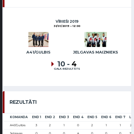
VĪRIEŠI 2019
31/01/2019
12:00
A41/GULBIS
JELGAVAS MAIZNIEKS
10
-
4
GALA REZULTĀTS
REZULTĀTI
KOMANDA
END 1
END 2
END 3
END 4
END 5
END 6
END 7
LS
A41/Gulbis
3
2
1
0
2
1
1
22
Jelgavas
0
0
0
4
0
0
0
19