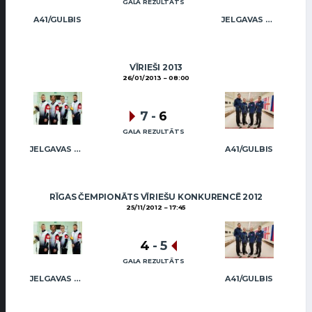
GALA REZULTĀTS
A41/GULBIS
JELGAVAS MAIZNIEKS
VĪRIEŠI 2013
26/01/2013
08:00
7
-
6
GALA REZULTĀTS
JELGAVAS MAIZNIEKS
A41/GULBIS
RĪGAS ČEMPIONĀTS VĪRIEŠU KONKURENCĒ 2012
25/11/2012
17:45
4
-
5
GALA REZULTĀTS
JELGAVAS MAIZNIEKS
A41/GULBIS