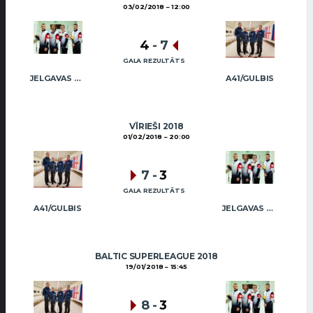
03/02/2018
12:00
4
-
7
GALA REZULTĀTS
JELGAVAS MAIZNIEKS
A41/GULBIS
VĪRIEŠI 2018
01/02/2018
20:00
7
-
3
GALA REZULTĀTS
A41/GULBIS
JELGAVAS MAIZNIEKS
BALTIC SUPERLEAGUE 2018
19/01/2018
15:45
8
-
3