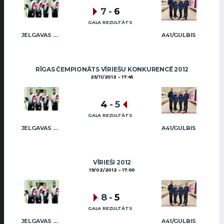
7
-
6
GALA REZULTĀTS
JELGAVAS MAIZNIEKS
A41/GULBIS
RĪGAS ČEMPIONĀTS VĪRIEŠU KONKURENCĒ 2012
25/11/2012
17:45
4
-
5
GALA REZULTĀTS
JELGAVAS MAIZNIEKS
A41/GULBIS
VĪRIEŠI 2012
19/02/2012
17:00
8
-
5
GALA REZULTĀTS
JELGAVAS MAIZNIEKS
A41/GULBIS