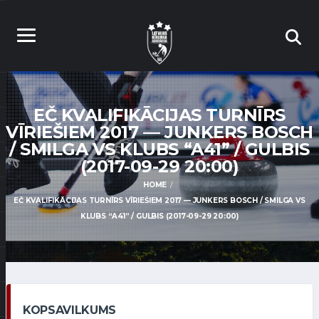
EČ KVALIFIKĀCIJAS TURNĪRS
VĪRIEŠIEM 2017 — JUNKERS BOSCH
/ SMILGA VS KLUBS “A41” / GULBIS
(2017-09-29 20:00)
HOME
EČ KVALIFIKĀCIJAS TURNĪRS VĪRIEŠIEM 2017 — JUNKERS BOSCH / SMILGA VS
KLUBS “A41” / GULBIS (2017-09-29 20:00)
KOPSAVILKUMS