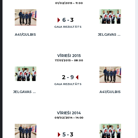
01/02/2015
11:00
6
-
3
GALA REZULTĀTS
A41/GULBIS
JELGAVAS MAIZNIEKS
VĪRIEŠI 2015
17/01/2015
08:00
2
-
9
GALA REZULTĀTS
JELGAVAS MAIZNIEKS
A41/GULBIS
VĪRIEŠI 2014
09/02/2014
14:00
5
-
3