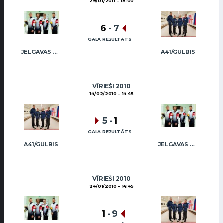
29/01/2011
18:00
6
-
7
GALA REZULTĀTS
JELGAVAS MAIZNIEKS
A41/GULBIS
VĪRIEŠI 2010
14/02/2010
14:45
5
-
1
GALA REZULTĀTS
A41/GULBIS
JELGAVAS MAIZNIEKS
VĪRIEŠI 2010
24/01/2010
14:45
1
-
9