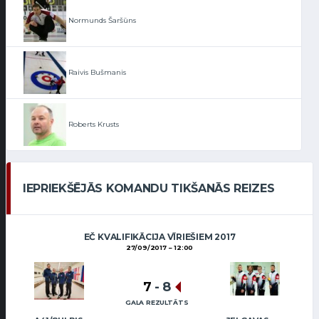
Normunds Šaršūns
Raivis Bušmanis
Roberts Krusts
IEPRIEKŠĒJĀS KOMANDU TIKŠANĀS REIZES
EČ KVALIFIKĀCIJA VĪRIEŠIEM 2017
27/09/2017
12:00
7
-
8
GALA REZULTĀTS