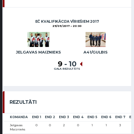
EČ KVALIFIKĀCIJA VĪRIEŠIEM 2017
29/09/2017
20:00
JELGAVAS MAIZNIEKS
A41/GULBIS
9
-
10
GALA REZULTĀTS
REZULTĀTI
KOMANDA
END 1
END 2
END 3
END 4
END 5
END 6
END 7
EN
Jelgavas
0
0
2
0
1
1
3
Maiznieks