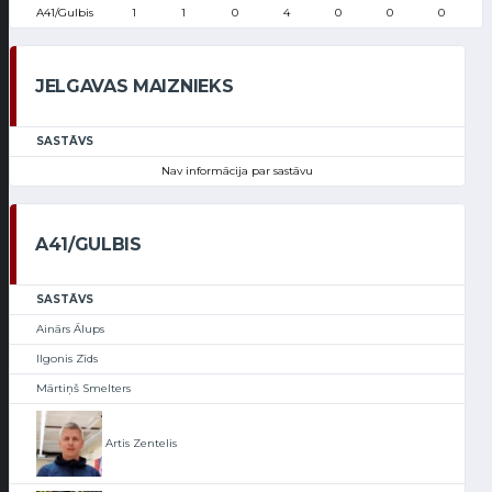
A41/Gulbis
1
1
0
4
0
0
0
JELGAVAS MAIZNIEKS
SASTĀVS
Nav informācija par sastāvu
A41/GULBIS
SASTĀVS
Ainārs Ālups
Ilgonis Zīds
Mārtiņš Smelters
Artis Zentelis