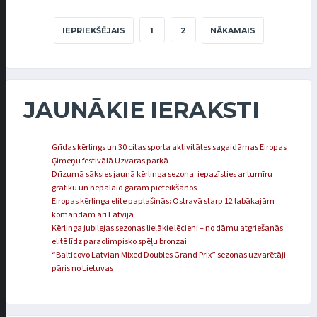
IEPRIEKŠĒJAIS
1
2
NĀKAMAIS
JAUNĀKIE IERAKSTI
Grīdas kērlings un 30 citas sporta aktivitātes sagaidāmas Eiropas
Ģimeņu festivālā Uzvaras parkā
Drīzumā sāksies jaunā kērlinga sezona: iepazīsties ar turnīru
grafiku un nepalaid garām pieteikšanos
Eiropas kērlinga elite paplašinās: Ostravā starp 12 labākajām
komandām arī Latvija
Kērlinga jubilejas sezonas lielākie lēcieni – no dāmu atgriešanās
elitē līdz paraolimpisko spēļu bronzai
“Balticovo Latvian Mixed Doubles Grand Prix” sezonas uzvarētāji –
pāris no Lietuvas