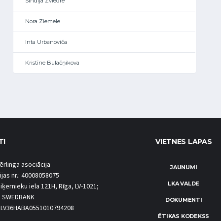
Sindija Zviedre
Nora Ziemele
Inta Urbanoviča
Kristīne Bulačņikova
TI
VIETNES LAPAS
ērlinga asociācija
JAUNUMI
ijas nr.: 40008058075
LKA VALDE
iķernieku iela 121H, Rīga, LV-1021;
S SWEDBANK
DOKUMENTI
.: LV36HABA0551010794208
ĒTIKAS KODEKSS