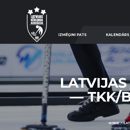
IZMĒĢINI PATS
KALENDĀRS
LATVIJAS
— TKK/
HOME
LAT