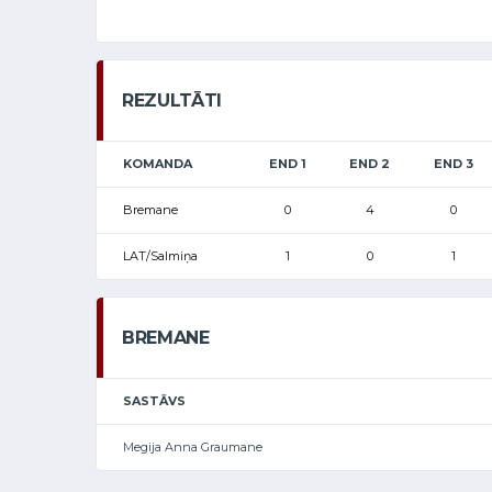
REZULTĀTI
KOMANDA
END 1
END 2
END 3
Bremane
0
4
0
LAT/Salmiņa
1
0
1
BREMANE
SASTĀVS
Megija Anna Graumane