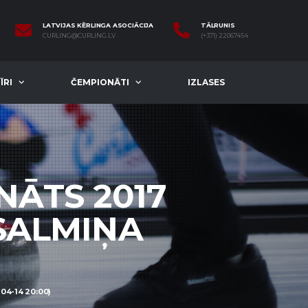
LATVIJAS KĒRLINGA ASOCIĀCIJA
TĀLRUNIS
CURLING@CURLING.LV
(+371) 22067454
ĪRI
ČEMPIONĀTI
IZLASES
NĀTS 2017
SALMIŅA
4-14 20:00)