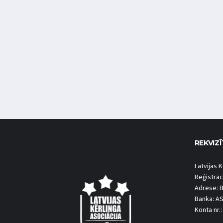
REKVIZĪ
Latvijas K
Reģistrāc
Adrese: B
Banka: A
Konta nr