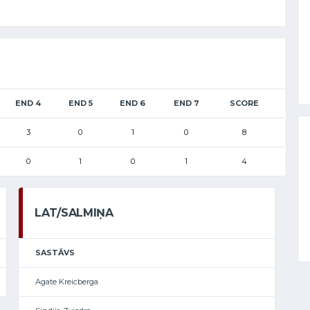
END 4
END 5
END 6
END 7
SCORE
3
0
1
0
8
0
1
0
1
4
LAT/SALMIŅA
SASTĀVS
Agate Kreicberga