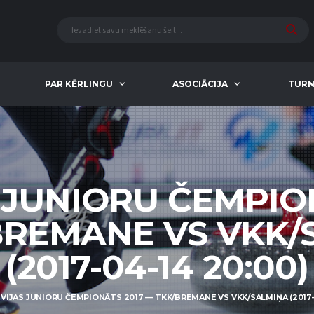
PAR KĒRLINGU
ASOCIĀCIJA
TURN
 JUNIORU ČEMPIO
BREMANE VS VKK/
(2017-04-14 20:00)
VIJAS JUNIORU ČEMPIONĀTS 2017 — TKK/BREMANE VS VKK/SALMIŅA (2017-0