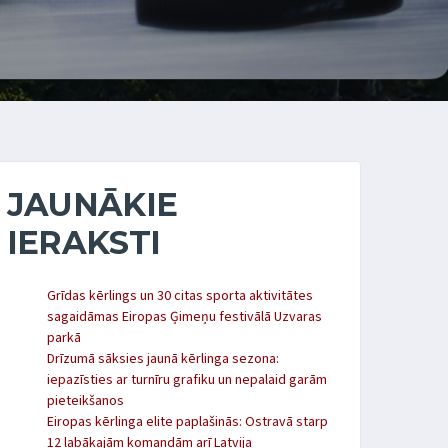
JAUNĀKIE
IERAKSTI
Grīdas kērlings un 30 citas sporta aktivitātes
sagaidāmas Eiropas Ģimeņu festivālā Uzvaras
parkā
Drīzumā sāksies jaunā kērlinga sezona:
iepazīsties ar turnīru grafiku un nepalaid garām
pieteikšanos
Eiropas kērlinga elite paplašinās: Ostravā starp
12 labākajām komandām arī Latvija