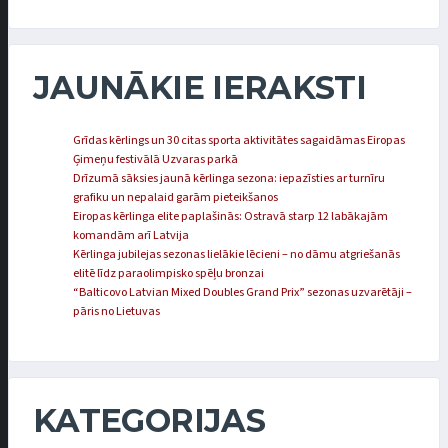
JAUNĀKIE IERAKSTI
Grīdas kērlings un 30 citas sporta aktivitātes sagaidāmas Eiropas
Ģimeņu festivālā Uzvaras parkā
Drīzumā sāksies jaunā kērlinga sezona: iepazīsties ar turnīru
grafiku un nepalaid garām pieteikšanos
Eiropas kērlinga elite paplašinās: Ostravā starp 12 labākajām
komandām arī Latvija
Kērlinga jubilejas sezonas lielākie lēcieni – no dāmu atgriešanās
elitē līdz paraolimpisko spēļu bronzai
“Balticovo Latvian Mixed Doubles Grand Prix” sezonas uzvarētāji –
pāris no Lietuvas
KATEGORIJAS