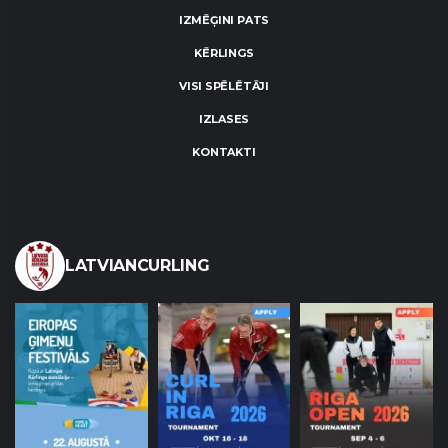
IZMĒĢINI PATS
KĒRLINGS
VISI SPĒLĒTĀJI
IZLASES
KONTAKTI
LATVIANCURLING