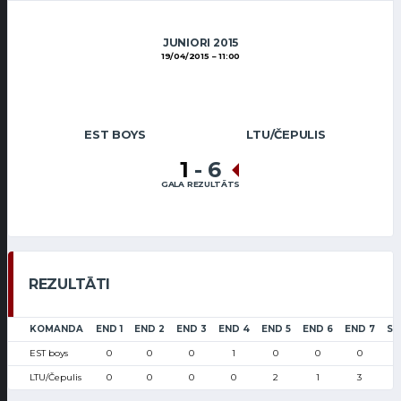
JUNIORI 2015
19/04/2015
11:00
EST BOYS
LTU/ČEPULIS
1
-
6
GALA REZULTĀTS
REZULTĀTI
KOMANDA
END 1
END 2
END 3
END 4
END 5
END 6
END 7
SC
EST boys
0
0
0
1
0
0
0
LTU/Čepulis
0
0
0
0
2
1
3