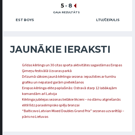
5
-
8
GALA REZULTĀTS
EST BOYS
LTU/ČEPULIS
JAUNĀKIE IERAKSTI
Grīdas kērlings un 30 citas sporta aktivitātes sagaidāmas Eiropas
Ģimeņu festivālā Uzvaras parkā
Drīzumā sāksies jaunā kērlinga sezona: iepazīsties ar turnīru
grafiku un nepalaid garām pieteikšanos
Eiropas kērlinga elite paplašinās: Ostravā starp 12 labākajām
komandām arī Latvija
Kērlinga jubilejas sezonas lielākie lēcieni – no dāmu atgriešanās
elitē līdz paraolimpisko spēļu bronzai
“Balticovo Latvian Mixed Doubles Grand Prix” sezonas uzvarētāji –
pāris no Lietuvas