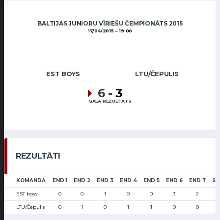
BALTIJAS JUNIORU VĪRIEŠU ČEMPIONĀTS 2015
17/04/2015
19:00
EST BOYS
LTU/ČEPULIS
6
-
3
GALA REZULTĀTS
REZULTĀTI
KOMANDA
END 1
END 2
END 3
END 4
END 5
END 6
END 7
SC
EST boys
0
0
1
0
0
3
2
LTU/Čepulis
0
1
0
1
1
0
0