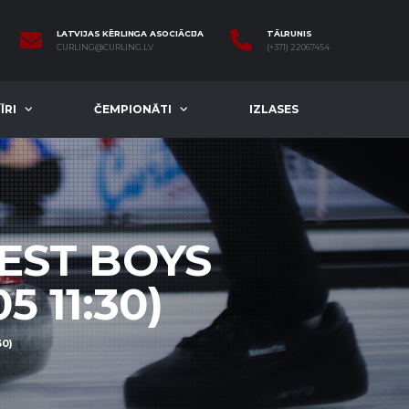
LATVIJAS KĒRLINGA ASOCIĀCIJA
TĀLRUNIS
CURLING@CURLING.LV
(+371) 22067454
ĪRI
ČEMPIONĀTI
IZLASES
 EST BOYS
5 11:30)
30)