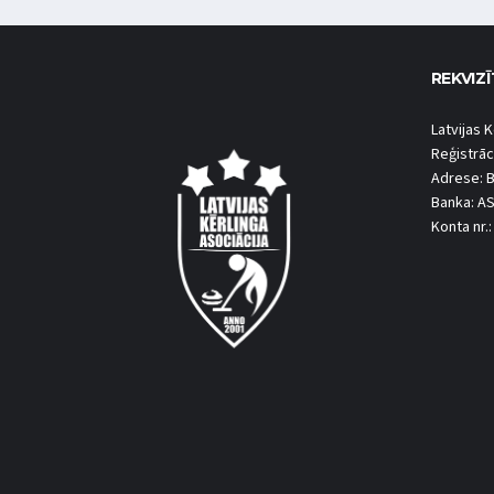
REKVIZĪ
Latvijas K
Reģistrāc
Adrese: B
Banka: A
Konta nr