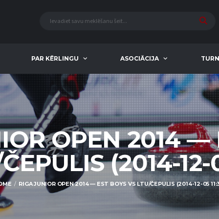
PAR KĒRLINGU
ASOCIĀCIJA
TURN
IOR OPEN 2014 —
ČEPULIS (2014-12-0
OME
RIGA JUNIOR OPEN 2014 — EST BOYS VS LTU/ČEPULIS (2014-12-05 11: