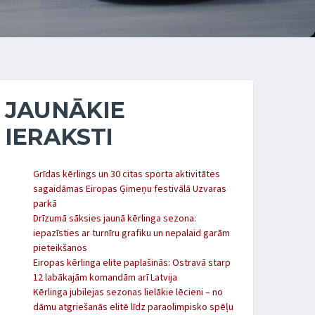
JAUNĀKIE
IERAKSTI
Grīdas kērlings un 30 citas sporta aktivitātes
sagaidāmas Eiropas Ģimeņu festivālā Uzvaras
parkā
Drīzumā sāksies jaunā kērlinga sezona:
iepazīsties ar turnīru grafiku un nepalaid garām
pieteikšanos
Eiropas kērlinga elite paplašinās: Ostravā starp
12 labākajām komandām arī Latvija
Kērlinga jubilejas sezonas lielākie lēcieni – no
dāmu atgriešanās elitē līdz paraolimpisko spēļu