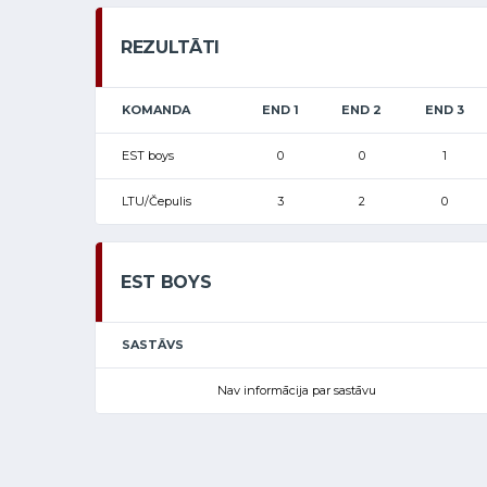
REZULTĀTI
KOMANDA
END 1
END 2
END 3
EST boys
0
0
1
LTU/Čepulis
3
2
0
EST BOYS
SASTĀVS
Nav informācija par sastāvu