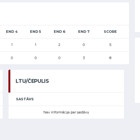
END 4
END 5
END 6
END 7
SCORE
1
1
2
0
5
0
0
0
3
8
LTU/ČEPULIS
SASTĀVS
Nav informācija par sastāvu