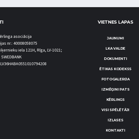
TI
VIETNES LAPAS
ērlinga asociācija
JAUNUMI
ijas nr.: 40008058075
LKA VALDE
iķernieku iela 121H, Rīga, LV-1021;
S SWEDBANK
DOKUMENTI
.: LV36HABA0551010794208
ĒTIKAS KODEKSS
FOTOGALERIJA
IZMĒĢINI PATS
KĒRLINGS
VISI SPĒLĒTĀJI
IZLASES
KONTAKTI