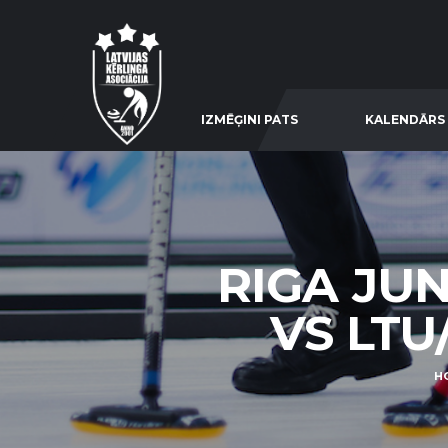
IZMĒĢINI PATS
KALENDĀRS
RIGA JUN
VS LTU/
H