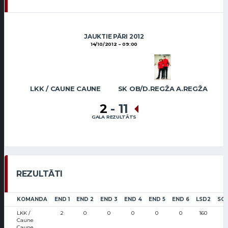
JAUKTIE PĀRI 2012
14/10/2012
09:00
LKK / CAUNE CAUNE
SK OB/D.REGŽA A.REGŽA
2
-
11
GALA REZULTĀTS
REZULTĀTI
KOMANDA
END 1
END 2
END 3
END 4
END 5
END 6
LSD2
SC
LKK /
2
0
0
0
0
0
160
Caune
Caune