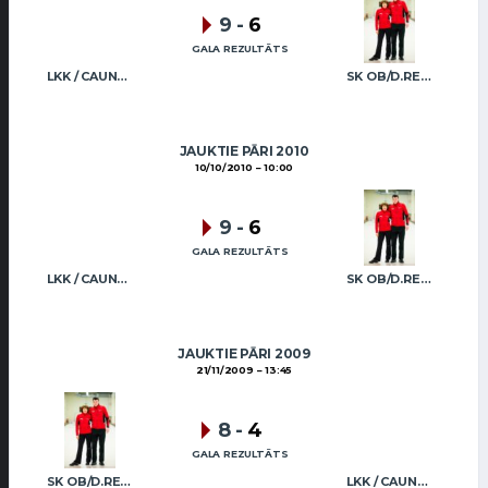
9
-
6
GALA REZULTĀTS
LKK / CAUNE CAUNE
SK OB/D.REGŽA A.REGŽA
JAUKTIE PĀRI 2010
10/10/2010
10:00
9
-
6
GALA REZULTĀTS
LKK / CAUNE CAUNE
SK OB/D.REGŽA A.REGŽA
JAUKTIE PĀRI 2009
21/11/2009
13:45
8
-
4
GALA REZULTĀTS
SK OB/D.REGŽA A.REGŽA
LKK / CAUNE CAUNE