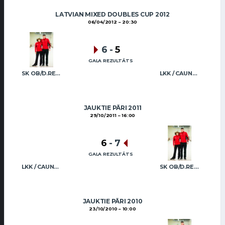
LATVIAN MIXED DOUBLES CUP 2012
06/04/2012
20:30
6
-
5
GALA REZULTĀTS
SK OB/D.REGŽA A.REGŽA
LKK / CAUNE CAUNE
JAUKTIE PĀRI 2011
29/10/2011
16:00
6
-
7
GALA REZULTĀTS
LKK / CAUNE CAUNE
SK OB/D.REGŽA A.REGŽA
JAUKTIE PĀRI 2010
23/10/2010
10:00