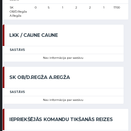
SK
0
5
1
2
2
1
1700
1
OB/D.Regža
A.Regža
LKK / CAUNE CAUNE
SASTĀVS
Nav informācija par sastāvu
SK OB/D.REGŽA A.REGŽA
SASTĀVS
Nav informācija par sastāvu
IEPRIEKŠĒJĀS KOMANDU TIKŠANĀS REIZES