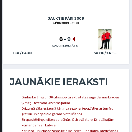
JAUKTIE PĀRI 2009
31/10/2009
11:00
8
-
9
GALA REZULTĀTS
LKK / CAUNE CAUNE
SK OB/D.REGŽA A.REGŽA
JAUNĀKIE IERAKSTI
Grīdas kērlings un 30 citas sporta aktivitātes sagaidāmas Eiropas
Ģimeņu festivālā Uzvaras parkā
Drīzumā sāksies jaunā kērlinga sezona: iepazīsties ar turnīru
grafiku un nepalaid garām pieteikšanos
Eiropas kērlinga elite paplašinās: Ostravā starp 12 labākajām
komandām arī Latvija
Kērlinga jubilejas sezonas lielākie lēcieni – no dāmu atgriešanās