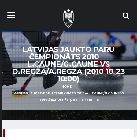
LATVIJAS JAUKTO PĀRU
ČEMPIONĀTS 2010 —
L.CAUNE/G.CAUNE VS
D.REGŽA/A.REGŽA (2010-10-23
10:00)
HOME
LATVIJAS JAUKTO PĀRU ČEMPIONĀTS 2010 — L.CAUNE/G.CAUNE VS
D.REGŽA/A.REGŽA (2010-10-23 10:00)