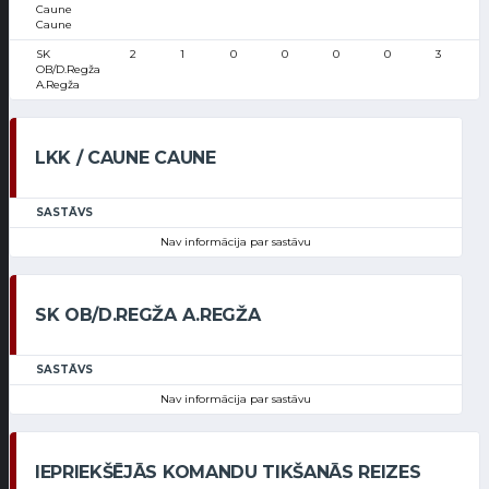
Caune
Caune
SK
2
1
0
0
0
0
3
OB/D.Regža
A.Regža
LKK / CAUNE CAUNE
SASTĀVS
Nav informācija par sastāvu
SK OB/D.REGŽA A.REGŽA
SASTĀVS
Nav informācija par sastāvu
IEPRIEKŠĒJĀS KOMANDU TIKŠANĀS REIZES