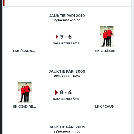
JAUKTIE PĀRI 2010
10/10/2010
10:00
9
-
6
GALA REZULTĀTS
LKK / CAUNE CAUNE
SK OB/D.REGŽA A.REGŽA
JAUKTIE PĀRI 2009
21/11/2009
13:45
8
-
4
GALA REZULTĀTS
SK OB/D.REGŽA A.REGŽA
LKK / CAUNE CAUNE
JAUKTIE PĀRI 2009
31/10/2009
11:00