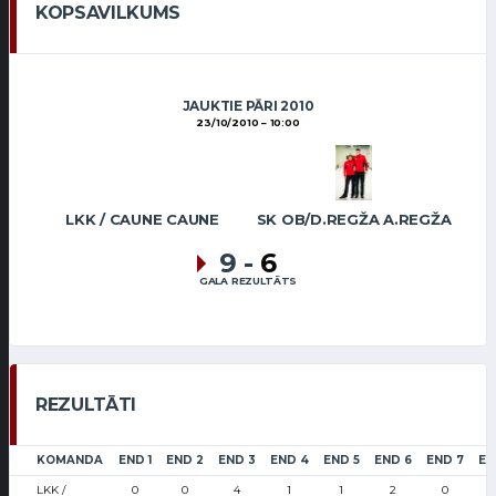
KOPSAVILKUMS
JAUKTIE PĀRI 2010
23/10/2010
10:00
LKK / CAUNE CAUNE
SK OB/D.REGŽA A.REGŽA
9
-
6
GALA REZULTĀTS
REZULTĀTI
KOMANDA
END 1
END 2
END 3
END 4
END 5
END 6
END 7
EN
LKK /
0
0
4
1
1
2
0