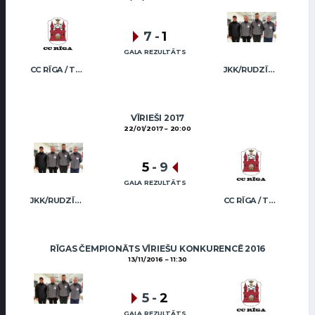
7
-
1
GALA REZULTĀTS
CC RĪGA / TRUKŠĀNS
JKK/RUDZĪTIS
VĪRIEŠI 2017
22/01/2017
20:00
5
-
9
GALA REZULTĀTS
JKK/RUDZĪTIS
CC RĪGA / TRUKŠĀNS
RĪGAS ČEMPIONĀTS VĪRIEŠU KONKURENCĒ 2016
13/11/2016
11:30
5
-
2
GALA REZULTĀTS