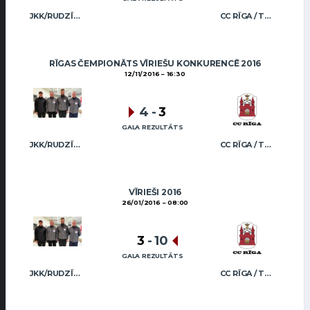
JKK/RUDZĪTIS
CC RĪGA / TRUKŠĀNS
RĪGAS ČEMPIONĀTS VĪRIEŠU KONKURENCĒ 2016
12/11/2016
16:30
4
-
3
GALA REZULTĀTS
JKK/RUDZĪTIS
CC RĪGA / TRUKŠĀNS
VĪRIEŠI 2016
26/01/2016
08:00
3
-
10
GALA REZULTĀTS
JKK/RUDZĪTIS
CC RĪGA / TRUKŠĀNS