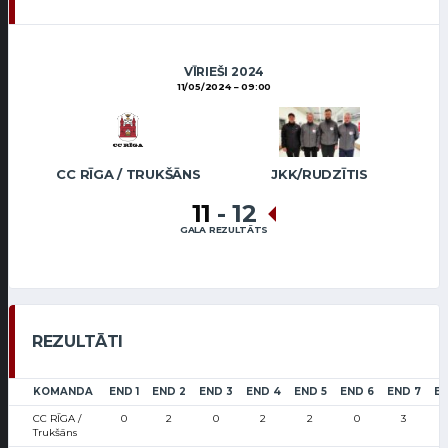
VĪRIEŠI 2024
11/05/2024
09:00
CC RĪGA / TRUKŠĀNS
JKK/RUDZĪTIS
11
-
12
GALA REZULTĀTS
REZULTĀTI
KOMANDA
END 1
END 2
END 3
END 4
END 5
END 6
END 7
EN
CC RĪGA /
0
2
0
2
2
0
3
Trukšāns