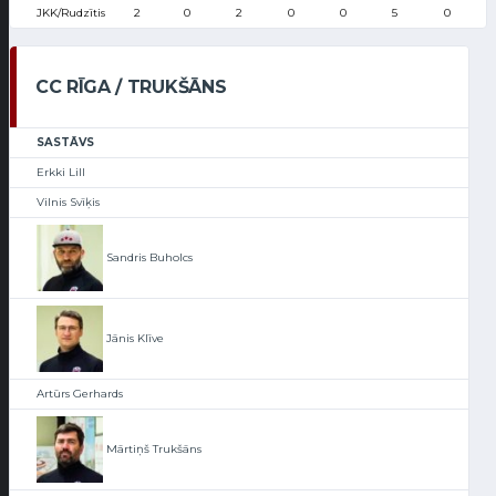
JKK/Rudzītis
2
0
2
0
0
5
0
CC RĪGA / TRUKŠĀNS
SASTĀVS
Erkki Lill
Vilnis Svīķis
Sandris Buholcs
Jānis Klīve
Artūrs Gerhards
Mārtiņš Trukšāns