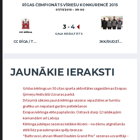
RĪGAS ČEMPIONĀTS VĪRIEŠU KONKURENCĒ 2015
07/11/2015
09:00
3
-
4
GALA REZULTĀTS
CC RĪGA / TRUKŠĀNS
JKK/RUDZĪTIS
JAUNĀKIE IERAKSTI
Grīdas kērlings un 30 citas sporta aktivitātes sagaidāmas Eiropas
Ģimeņu festivālā Uzvaras parkā
Drīzumā sāksies jaunā kērlinga sezona: iepazīsties ar turnīru
grafiku un nepalaid garām pieteikšanos
Eiropas kērlinga elite paplašinās: Ostravā starp 12 labākajām
komandām arī Latvija
Kērlinga jubilejas sezonas lielākie lēcieni – no dāmu atgriešanās
elitē līdz paraolimpisko spēļu bronzai
“Balticovo Latvian Mixed Doubles Grand Prix” sezonas uzvarētāji –