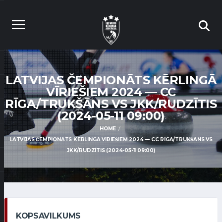
LATVIJAS ČEMPIONĀTS KĒRLINGĀ
VĪRIEŠIEM 2024 — CC
RĪGA/TRUKŠĀNS VS JKK/RUDZĪTIS
(2024-05-11 09:00)
HOME
LATVIJAS ČEMPIONĀTS KĒRLINGĀ VĪRIEŠIEM 2024 — CC RĪGA/TRUKŠĀNS VS
JKK/RUDZĪTIS (2024-05-11 09:00)
KOPSAVILKUMS