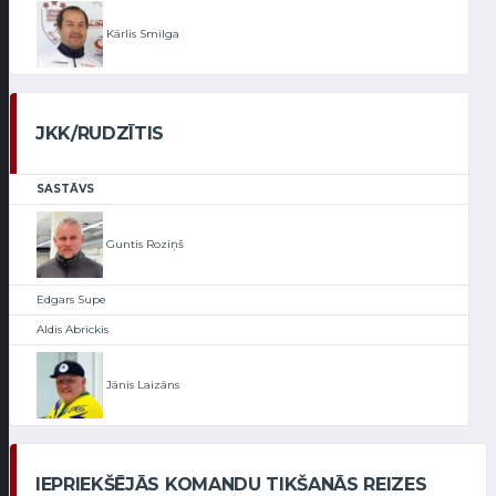
Kārlis Smilga
JKK/RUDZĪTIS
SASTĀVS
Guntis Roziņš
Edgars Supe
Aldis Abrickis
Jānis Laizāns
IEPRIEKŠĒJĀS KOMANDU TIKŠANĀS REIZES