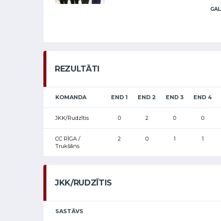
GAL
REZULTĀTI
KOMANDA
END 1
END 2
END 3
END 4
JKK/Rudzītis
0
2
0
0
CC RĪGA /
2
0
1
1
Trukšāns
JKK/RUDZĪTIS
SASTĀVS