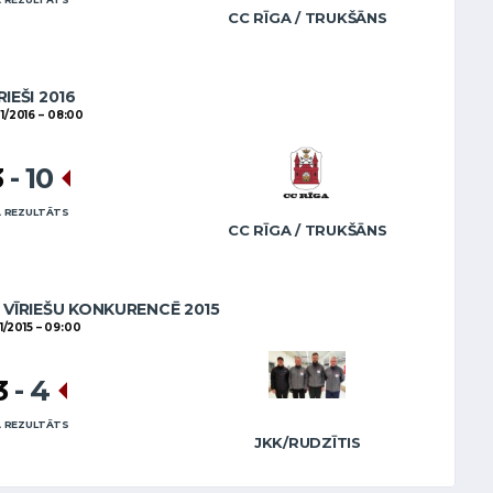
CC RĪGA / TRUKŠĀNS
RIEŠI 2016
1/2016
08:00
3
-
10
 REZULTĀTS
CC RĪGA / TRUKŠĀNS
VĪRIEŠU KONKURENCĒ 2015
1/2015
09:00
3
-
4
 REZULTĀTS
JKK/RUDZĪTIS