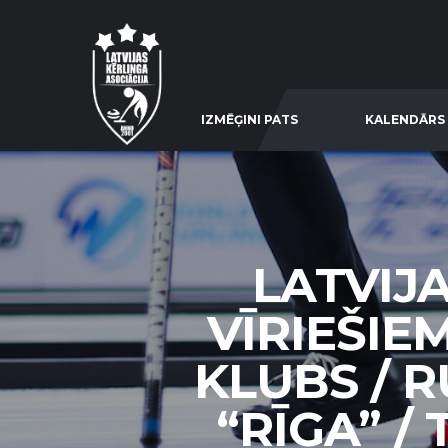
IZMĒĢINI PATS
KALENDĀRS
LATVIJ
VĪRIEŠIE
KLUBS / R
“RĪGA” / 