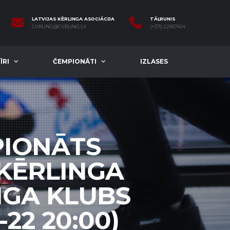
LATVIJAS KĒRLINGA ASOCIĀCIJA
TĀLRUNIS
CURLING@CURLING.LV
(+371) 22067454
ĪRI
ČEMPIONĀTI
IZLASES
PIONĀTS
 KĒRLINGA
INGA KLUBS
-22 20:00)