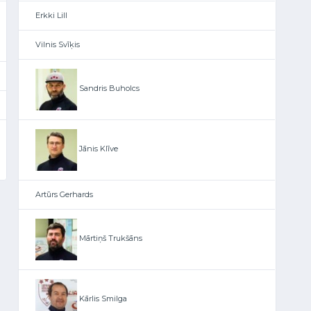
Erkki Lill
Vilnis Svīķis
Sandris Buholcs
Jānis Klīve
Artūrs Gerhards
Mārtiņš Trukšāns
Kārlis Smilga