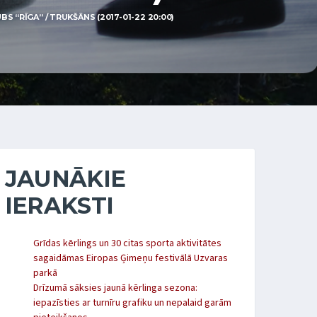
S “RĪGA” / TRUKŠĀNS (2017-01-22 20:00)
JAUNĀKIE
IERAKSTI
Grīdas kērlings un 30 citas sporta aktivitātes
sagaidāmas Eiropas Ģimeņu festivālā Uzvaras
parkā
Drīzumā sāksies jaunā kērlinga sezona:
iepazīsties ar turnīru grafiku un nepalaid garām