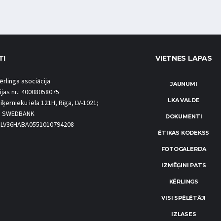
TI
VIETNES LAPAS
ērlinga asociācija
JAUNUMI
ijas nr.: 40008058075
LKA VALDE
iķernieku iela 121H, Rīga, LV-1021;
S SWEDBANK
DOKUMENTI
.: LV36HABA0551010794208
ĒTIKAS KODEKSS
FOTOGALERIJA
IZMĒĢINI PATS
KĒRLINGS
VISI SPĒLĒTĀJI
IZLASES