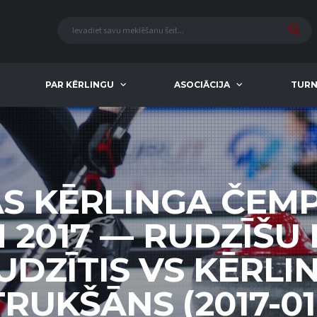
PAR KĒRLINGU
ASOCIĀCIJA
TURN
AS KĒRLINGA ČEM
M 2017 — RUDZĪŠU
UDZĪTIS VS KĒRL
TRUKŠĀNS (2017-01