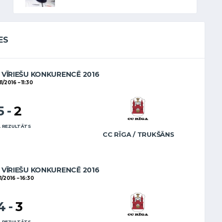
ES
VĪRIEŠU KONKURENCĒ 2016
11/2016
11:30
5
-
2
 REZULTĀTS
CC RĪGA / TRUKŠĀNS
VĪRIEŠU KONKURENCĒ 2016
11/2016
16:30
4
-
3
 REZULTĀTS