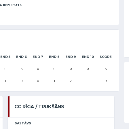
A REZULTĀTS
END 5
END 6
END 7
END 8
END 9
END 10
SCORE
0
3
0
0
0
0
5
1
0
0
1
2
1
9
CC RĪGA / TRUKŠĀNS
SASTĀVS