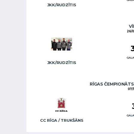
JKK/RUDZĪTIS
VĪ
26/0
GALA
JKK/RUDZĪTIS
RĪGAS ČEMPIONĀTS 
07/1
GALA
CC RĪGA / TRUKŠĀNS