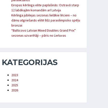
pieteikšanos
Eiropas kērlinga elite paplašinās: Ostravā starp
12 labākajām komandām arī Latvija
Kērlinga jubilejas sezonas lielākie lēcieni – no
dāmu atgriešanās elitē līdz paraolimpisko spēļu
bronzai
“Balticovo Latvian Mixed Doubles Grand Prix”
sezonas uzvarētāji – pāris no Lietuvas
KATEGORIJAS
2023
2024
2025
2026