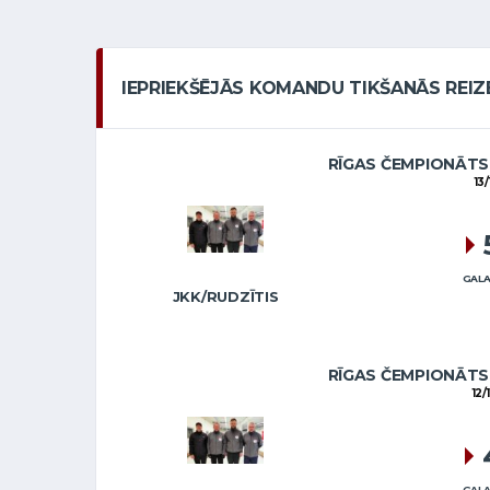
IEPRIEKŠĒJĀS KOMANDU TIKŠANĀS REIZ
RĪGAS ČEMPIONĀTS 
13/
GALA
JKK/RUDZĪTIS
RĪGAS ČEMPIONĀTS 
12/
GALA