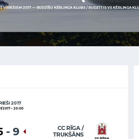
VĪRIEŠIEM 2017 — RUDZĪŠU KĒRLINGA KLUBS / RUDZĪTIS VS KĒRLINGA KLUB
RIEŠI 2017
1/2017
20:00
CC RĪGA /
5
-
9
TRUKŠĀNS