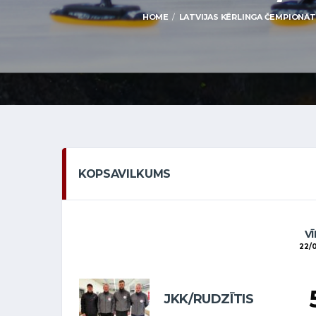
HOME
LATVIJAS KĒRLINGA ČEMPIONĀTS 
KOPSAVILKUMS
VĪ
22/0
JKK/RUDZĪTIS