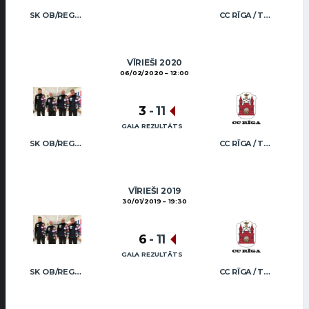
SK OB/REGŽA MEN
CC RĪGA / TRUKŠĀNS
VĪRIEŠI 2020
06/02/2020
12:00
3
-
11
GALA REZULTĀTS
SK OB/REGŽA MEN
CC RĪGA / TRUKŠĀNS
VĪRIEŠI 2019
30/01/2019
19:30
6
-
11
GALA REZULTĀTS
SK OB/REGŽA MEN
CC RĪGA / TRUKŠĀNS