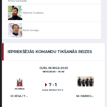
Artūrs Gerhards
Mārtiņš Trukšāns
Kārlis Smilga
IEPRIEKŠĒJĀS KOMANDU TIKŠANĀS REIZES
CURL IN RIGA 2025
18/10/2025
16:00
7
-
1
GALA REZULTĀTS
CC RĪGA / TRUKŠĀNS
SK OB/REGŽA MEN