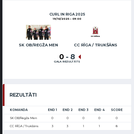
CURL IN RIGA 2025
19/10/2025
09:00
SK OB/REGŽA MEN
CC RĪGA / TRUKŠĀNS
0
-
8
GALA REZULTĀTS
REZULTĀTI
KOMANDA
END 1
END 2
END 3
END 4
SCORE
SK OB/Regža Men
0
0
0
0
0
CC RĪGA / Trukšāns
3
3
1
1
8