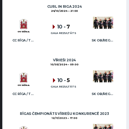
CURL IN RIGA 2024
24/10/2024
21:00
10
-
7
GALA REZULTĀTS
CC RĪGA / TRUKŠĀNS
SK OB/REGŽA MEN
VĪRIEŠI 2024
10/05/2024
09:00
10
-
5
GALA REZULTĀTS
CC RĪGA / TRUKŠĀNS
SK OB/REGŽA MEN
RĪGAS ČEMPIONĀTS VĪRIEŠU KONKURENCĒ 2023
12/11/2023
17:00