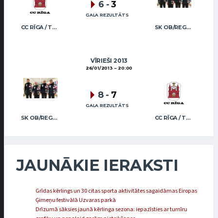
6
-
3
GALA REZULTĀTS
CC RĪGA / TRUKŠĀNS
SK OB/REGŽA MEN
VĪRIEŠI 2013
26/01/2013
20:00
8
-
7
GALA REZULTĀTS
SK OB/REGŽA MEN
CC RĪGA / TRUKŠĀNS
JAUNĀKIE IERAKSTI
Grīdas kērlings un 30 citas sporta aktivitātes sagaidāmas Eiropas
Ģimeņu festivālā Uzvaras parkā
Drīzumā sāksies jaunā kērlinga sezona: iepazīsties ar turnīru