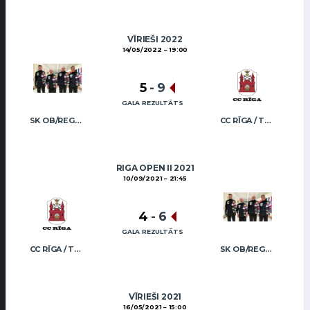
VĪRIEŠI 2022
14/05/2022
19:00
5
-
9
GALA REZULTĀTS
SK OB/REGŽA MEN
CC RĪGA / TRUKŠĀNS
RIGA OPEN II 2021
10/09/2021
21:45
4
-
6
GALA REZULTĀTS
CC RĪGA / TRUKŠĀNS
SK OB/REGŽA MEN
VĪRIEŠI 2021
16/05/2021
15:00