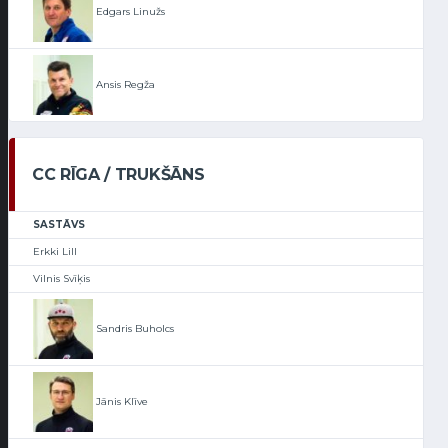
Edgars Linužs
Ansis Regža
CC RĪGA / TRUKŠĀNS
SASTĀVS
Erkki Lill
Vilnis Svīķis
Sandris Buholcs
Jānis Klīve