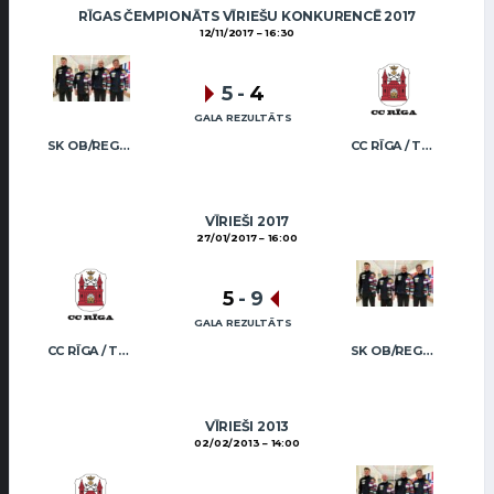
RĪGAS ČEMPIONĀTS VĪRIEŠU KONKURENCĒ 2017
12/11/2017
16:30
5
-
4
GALA REZULTĀTS
SK OB/REGŽA MEN
CC RĪGA / TRUKŠĀNS
VĪRIEŠI 2017
27/01/2017
16:00
5
-
9
GALA REZULTĀTS
CC RĪGA / TRUKŠĀNS
SK OB/REGŽA MEN
VĪRIEŠI 2013
02/02/2013
14:00