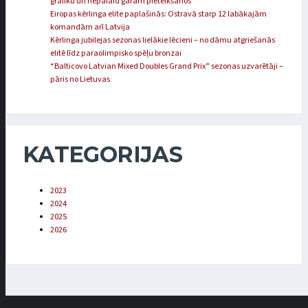
grafiku un nepalaid garām pieteikšanos
Eiropas kērlinga elite paplašinās: Ostravā starp 12 labākajām
komandām arī Latvija
Kērlinga jubilejas sezonas lielākie lēcieni – no dāmu atgriešanās
elitē līdz paraolimpisko spēļu bronzai
“Balticovo Latvian Mixed Doubles Grand Prix” sezonas uzvarētāji –
pāris no Lietuvas
KATEGORIJAS
2023
2024
2025
2026