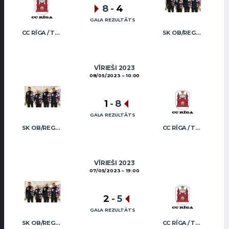
8
-
4
GALA REZULTĀTS
CC RĪGA / TRUKŠĀNS
SK OB/REGŽA MEN
VĪRIEŠI 2023
08/05/2023
10:00
1
-
8
GALA REZULTĀTS
SK OB/REGŽA MEN
CC RĪGA / TRUKŠĀNS
VĪRIEŠI 2023
07/05/2023
19:00
2
-
5
GALA REZULTĀTS
SK OB/REGŽA MEN
CC RĪGA / TRUKŠĀNS