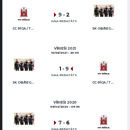
9
-
2
GALA REZULTĀTS
CC RĪGA / TRUKŠĀNS
SK OB/REGŽA MEN
VĪRIEŠI 2021
10/05/2021
20:00
1
-
9
GALA REZULTĀTS
SK OB/REGŽA MEN
CC RĪGA / TRUKŠĀNS
VĪRIEŠI 2020
09/02/2020
09:00
7
-
6
GALA REZULTĀTS