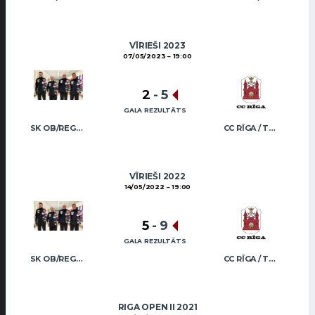
VĪRIEŠI 2023
07/05/2023
19:00
2
-
5
GALA REZULTĀTS
SK OB/REGŽA MEN
CC RĪGA / TRUKŠĀNS
VĪRIEŠI 2022
14/05/2022
19:00
5
-
9
GALA REZULTĀTS
SK OB/REGŽA MEN
CC RĪGA / TRUKŠĀNS
RIGA OPEN II 2021