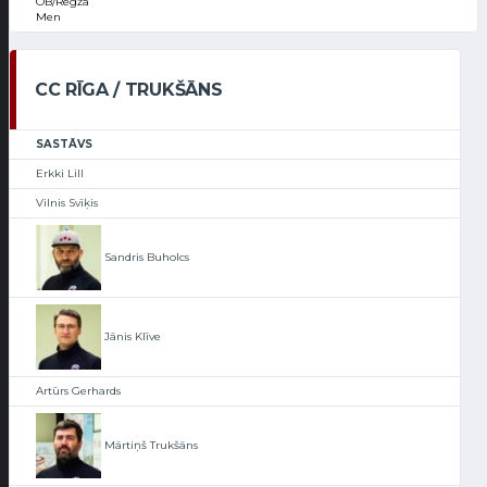
OB/Regža
Men
CC RĪGA / TRUKŠĀNS
SASTĀVS
Erkki Lill
Vilnis Svīķis
Sandris Buholcs
Jānis Klīve
Artūrs Gerhards
Mārtiņš Trukšāns