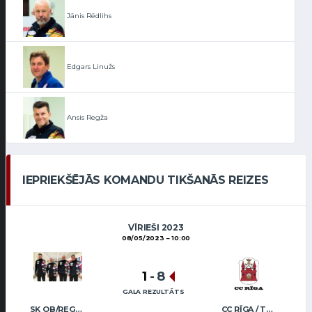
Jānis Rēdlihs
Edgars Linužs
Ansis Regža
IEPRIEKŠĒJĀS KOMANDU TIKŠANĀS REIZES
VĪRIEŠI 2023
08/05/2023
10:00
1
-
8
GALA REZULTĀTS
SK OB/REGŽA MEN
CC RĪGA / TRUKŠĀNS