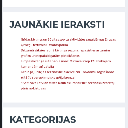
JAUNĀKIE IERAKSTI
Grīdas kērlings un 30 citas sporta aktivitātes sagaidāmas Eiropas
Ģimeņu festivālā Uzvaras parkā
Drīzumā sāksies jaunā kērlinga sezona: iepazīsties ar turnīru
grafiku un nepalaid garām pieteikšanos
Eiropas kērlinga elite paplašinās: Ostravā starp 12 labākajām
komandām arī Latvija
Kērlinga jubilejas sezonas lielākie lēcieni – no dāmu atgriešanās
elitē līdz paraolimpisko spēļu bronzai
“Balticovo Latvian Mixed Doubles Grand Prix” sezonas uzvarētāji –
pāris no Lietuvas
KATEGORIJAS