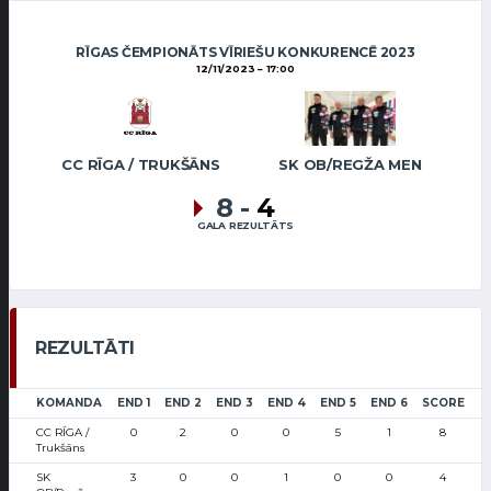
RĪGAS ČEMPIONĀTS VĪRIEŠU KONKURENCĒ 2023
12/11/2023
17:00
CC RĪGA / TRUKŠĀNS
SK OB/REGŽA MEN
8
-
4
GALA REZULTĀTS
REZULTĀTI
KOMANDA
END 1
END 2
END 3
END 4
END 5
END 6
SCORE
CC RĪGA /
0
2
0
0
5
1
8
Trukšāns
SK
3
0
0
1
0
0
4