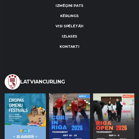
IZMĒĢINI PATS
KĒRLINGS
VISI SPĒLĒTĀJI
IZLASES
KONTAKTI
LATVIANCURLING