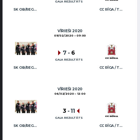
GALA REZULTĀTS
SK OB/REGŽA MEN
CC RĪGA / TRUKŠĀNS
VĪRIEŠI 2020
09/02/2020
09:00
7
-
6
GALA REZULTĀTS
SK OB/REGŽA MEN
CC RĪGA / TRUKŠĀNS
VĪRIEŠI 2020
06/02/2020
12:00
3
-
11
GALA REZULTĀTS
SK OB/REGŽA MEN
CC RĪGA / TRUKŠĀNS