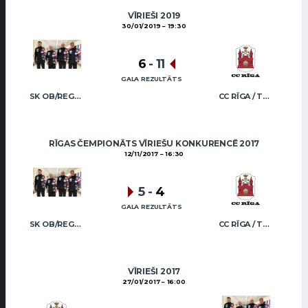
VĪRIEŠI 2019
30/01/2019
19:30
6
-
11
GALA REZULTĀTS
SK OB/REGŽA MEN
CC RĪGA / TRUKŠĀNS
RĪGAS ČEMPIONĀTS VĪRIEŠU KONKURENCĒ 2017
12/11/2017
16:30
5
-
4
GALA REZULTĀTS
SK OB/REGŽA MEN
CC RĪGA / TRUKŠĀNS
VĪRIEŠI 2017
27/01/2017
16:00