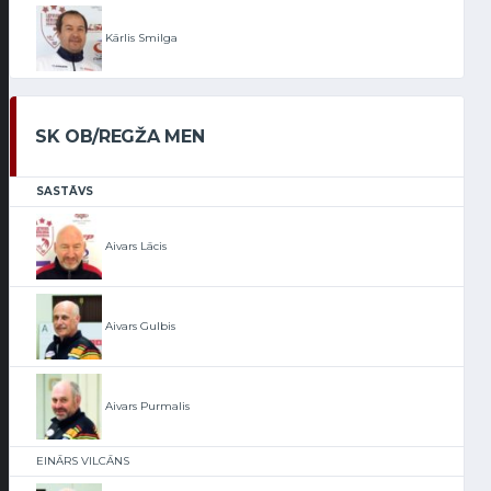
Kārlis Smilga
SK OB/REGŽA MEN
SASTĀVS
Aivars Lācis
Aivars Gulbis
Aivars Purmalis
EINĀRS VILCĀNS