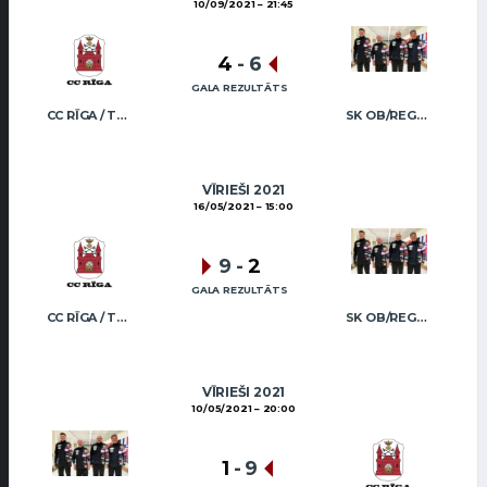
10/09/2021
21:45
4
-
6
GALA REZULTĀTS
CC RĪGA / TRUKŠĀNS
SK OB/REGŽA MEN
VĪRIEŠI 2021
16/05/2021
15:00
9
-
2
GALA REZULTĀTS
CC RĪGA / TRUKŠĀNS
SK OB/REGŽA MEN
VĪRIEŠI 2021
10/05/2021
20:00
1
-
9