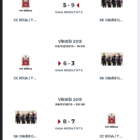
5
-
9
GALA REZULTĀTS
CC RĪGA / TRUKŠĀNS
SK OB/REGŽA MEN
VĪRIEŠI 2013
02/02/2013
14:00
6
-
3
GALA REZULTĀTS
CC RĪGA / TRUKŠĀNS
SK OB/REGŽA MEN
VĪRIEŠI 2013
26/01/2013
20:00
8
-
7
GALA REZULTĀTS
SK OB/REGŽA MEN
CC RĪGA / TRUKŠĀNS