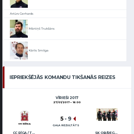
Artūrs Gerhards
Mārtiņš Trukšāns
Kārlis Smilga
IEPRIEKŠĒJĀS KOMANDU TIKŠANĀS REIZES
VĪRIEŠI 2017
27/01/2017
16:00
5
-
9
GALA REZULTĀTS
CC RĪGA / TRUKŠĀNS
SK OB/REGŽA MEN