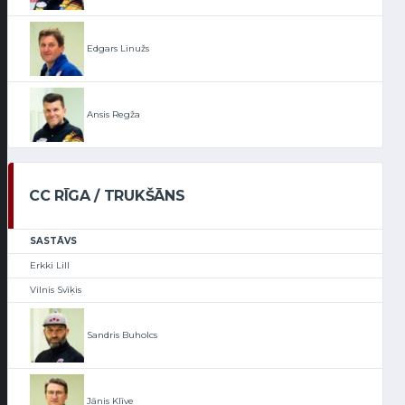
Edgars Linužs
Ansis Regža
CC RĪGA / TRUKŠĀNS
SASTĀVS
Erkki Lill
Vilnis Svīķis
Sandris Buholcs
Jānis Klīve