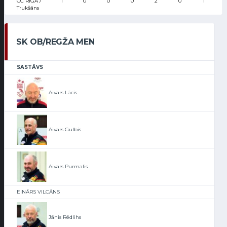
CC RĪGA /
1
0
0
0
2
0
1
Trukšāns
SK OB/REGŽA MEN
SASTĀVS
Aivars Lācis
Aivars Gulbis
Aivars Purmalis
EINĀRS VILCĀNS
Jānis Rēdlihs