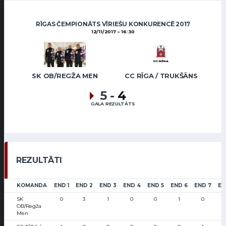
RĪGAS ČEMPIONĀTS VĪRIEŠU KONKURENCĒ 2017
12/11/2017
16:30
SK OB/REGŽA MEN
CC RĪGA / TRUKŠĀNS
5
-
4
GALA REZULTĀTS
REZULTĀTI
KOMANDA
END 1
END 2
END 3
END 4
END 5
END 6
END 7
EN
SK
0
3
1
0
0
1
0
OB/Regža
Men