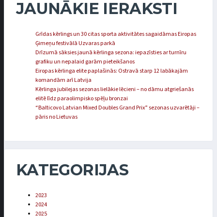
JAUNĀKIE IERAKSTI
Grīdas kērlings un 30 citas sporta aktivitātes sagaidāmas Eiropas
Ģimeņu festivālā Uzvaras parkā
Drīzumā sāksies jaunā kērlinga sezona: iepazīsties ar turnīru
grafiku un nepalaid garām pieteikšanos
Eiropas kērlinga elite paplašinās: Ostravā starp 12 labākajām
komandām arī Latvija
Kērlinga jubilejas sezonas lielākie lēcieni – no dāmu atgriešanās
elitē līdz paraolimpisko spēļu bronzai
“Balticovo Latvian Mixed Doubles Grand Prix” sezonas uzvarētāji –
pāris no Lietuvas
KATEGORIJAS
2023
2024
2025