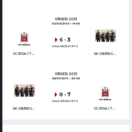
VĪRIEŠI 2013
02/02/2013
14:00
6
-
3
GALA REZULTĀTS
CC RĪGA / TRUKŠĀNS
SK OB/REGŽA MEN
VĪRIEŠI 2013
26/01/2013
20:00
8
-
7
GALA REZULTĀTS
SK OB/REGŽA MEN
CC RĪGA / TRUKŠĀNS