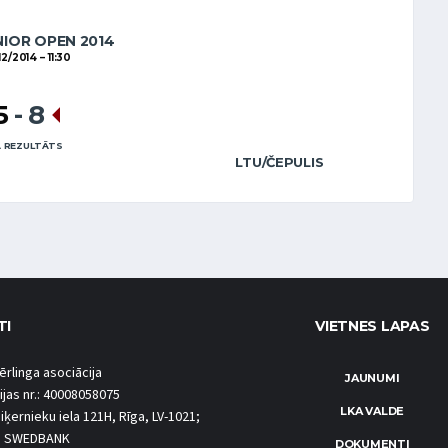
NIOR OPEN 2014
12/2014
11:30
5
-
8
 REZULTĀTS
LTU/ČEPULIS
TI
VIETNES LAPAS
ērlinga asociācija
JAUNUMI
ijas nr.: 40008058075
LKA VALDE
iķernieku iela 121H, Rīga, LV-1021;
S SWEDBANK
DOKUMENTI