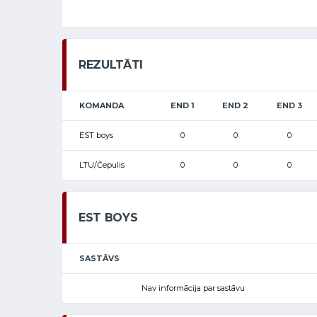
REZULTĀTI
KOMANDA
END 1
END 2
END 3
EST boys
0
0
0
LTU/Čepulis
0
0
0
EST BOYS
SASTĀVS
Nav informācija par sastāvu