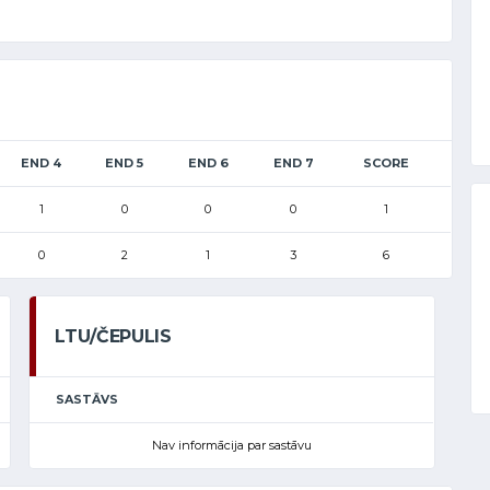
END 4
END 5
END 6
END 7
SCORE
1
0
0
0
1
0
2
1
3
6
LTU/ČEPULIS
SASTĀVS
Nav informācija par sastāvu