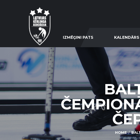
IZMĒĢINI PATS
KALENDĀRS
BALT
ČEMPIONĀT
ČEP
HOME
BALT