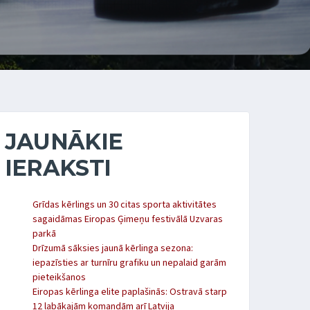
JAUNĀKIE
IERAKSTI
Grīdas kērlings un 30 citas sporta aktivitātes
sagaidāmas Eiropas Ģimeņu festivālā Uzvaras
parkā
Drīzumā sāksies jaunā kērlinga sezona:
iepazīsties ar turnīru grafiku un nepalaid garām
pieteikšanos
Eiropas kērlinga elite paplašinās: Ostravā starp
12 labākajām komandām arī Latvija