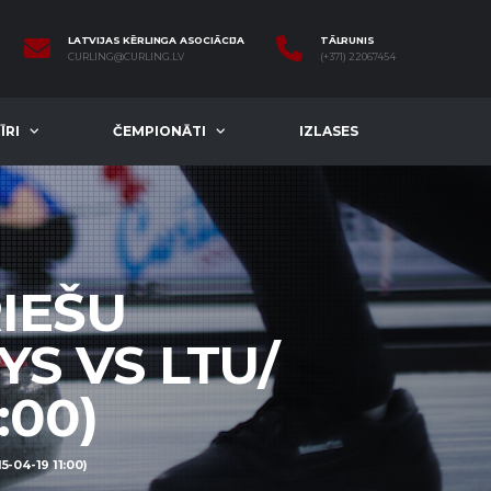
LATVIJAS KĒRLINGA ASOCIĀCIJA
TĀLRUNIS
CURLING@CURLING.LV
(+371) 22067454
ĪRI
ČEMPIONĀTI
IZLASES
RIEŠU
YS VS LTU/
:00)
-04-19 11:00)