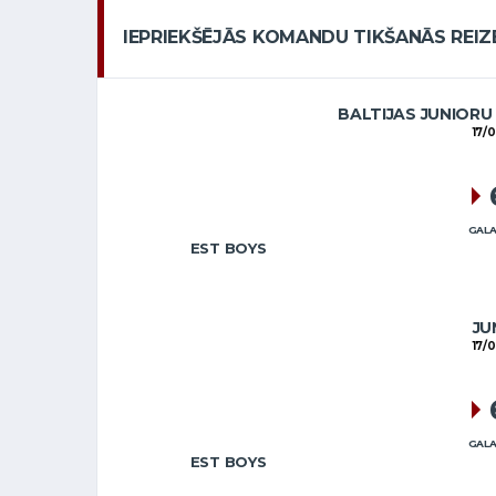
IEPRIEKŠĒJĀS KOMANDU TIKŠANĀS REIZ
BALTIJAS JUNIORU
17/
GALA
EST BOYS
JU
17/
GALA
EST BOYS