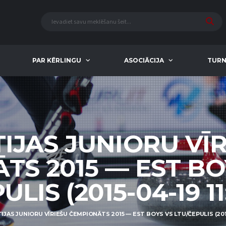
PAR KĒRLINGU
ASOCIĀCIJA
TURN
IJAS JUNIORU VĪ
S 2015 — EST BO
ULIS (2015-04-19 11
IJAS JUNIORU VĪRIEŠU ČEMPIONĀTS 2015 — EST BOYS VS LTU/ČEPULIS (2015