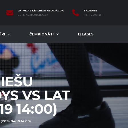
LATVIJAS KĒRLINGA ASOCIĀCIJA
TĀLRUNIS
CURLING@CURLING.LV
(+371) 22067454
ĪRI
ČEMPIONĀTI
IZLASES
RIEŠU
YS VS LAT
9 14:00)
2015-04-19 14:00)