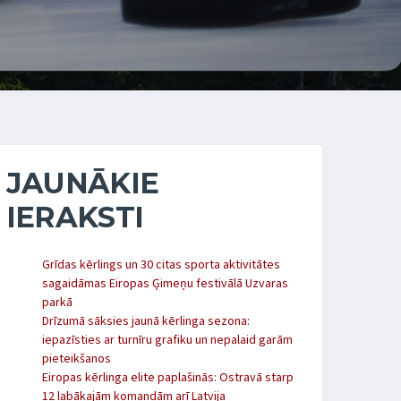
JAUNĀKIE
IERAKSTI
Grīdas kērlings un 30 citas sporta aktivitātes
sagaidāmas Eiropas Ģimeņu festivālā Uzvaras
parkā
Drīzumā sāksies jaunā kērlinga sezona:
iepazīsties ar turnīru grafiku un nepalaid garām
pieteikšanos
Eiropas kērlinga elite paplašinās: Ostravā starp
12 labākajām komandām arī Latvija