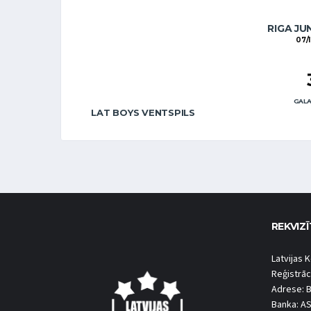
RIGA JU
07/
GALA
LAT BOYS VENTSPILS
REKVIZĪ
Latvijas K
Reģistrāc
Adrese: B
Banka: A