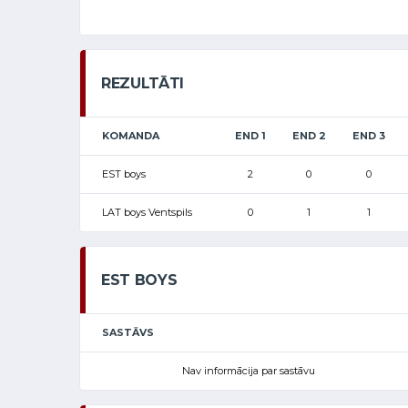
REZULTĀTI
KOMANDA
END 1
END 2
END 3
EST boys
2
0
0
LAT boys Ventspils
0
1
1
EST BOYS
SASTĀVS
Nav informācija par sastāvu