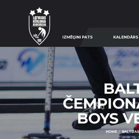
IZMĒĢINI PATS
KALENDĀRS
BALT
ČEMPIONĀ
BOYS VE
HOME
BALTIJAS