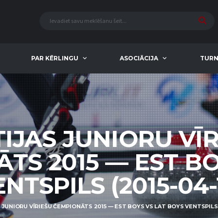
PAR KĒRLINGU
ASOCIĀCIJA
TURN
IJAS JUNIORU VĪ
TS 2015 — EST BO
NTSPILS (2015-04-1
 JUNIORU VĪRIEŠU ČEMPIONĀTS 2015 — EST BOYS VS LAT BOYS VENTSPILS (