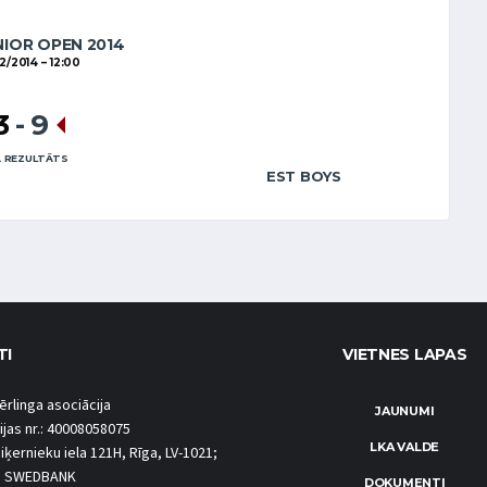
NIOR OPEN 2014
12/2014
12:00
3
-
9
 REZULTĀTS
EST BOYS
TI
VIETNES LAPAS
ērlinga asociācija
JAUNUMI
ijas nr.: 40008058075
LKA VALDE
iķernieku iela 121H, Rīga, LV-1021;
S SWEDBANK
DOKUMENTI