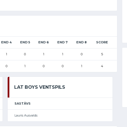
END 4
END 5
END 6
END 7
END 8
SCORE
1
0
1
1
0
5
0
1
0
0
1
4
LAT BOYS VENTSPILS
SASTĀVS
Lauris Ausvalds