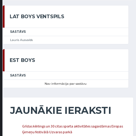
LAT BOYS VENTSPILS
SASTĀVS
Lauris Ausvalds
EST BOYS
SASTĀVS
Nav informācija par sastāvu
JAUNĀKIE IERAKSTI
Grīdas kērlings un 30 citas sporta aktivitātes sagaidāmas Eiropas
Ģimeņu festivālā Uzvaras parkā