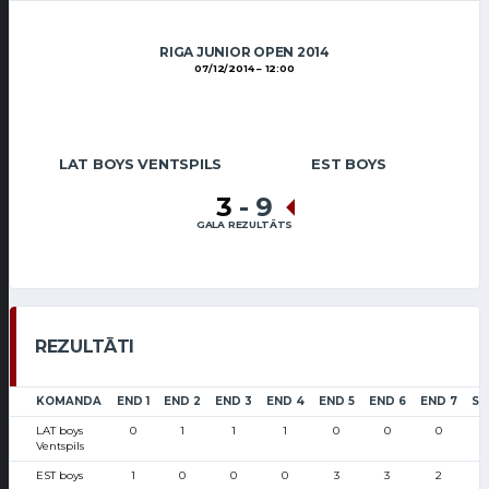
RIGA JUNIOR OPEN 2014
07/12/2014
12:00
LAT BOYS VENTSPILS
EST BOYS
3
-
9
GALA REZULTĀTS
REZULTĀTI
KOMANDA
END 1
END 2
END 3
END 4
END 5
END 6
END 7
SC
LAT boys
0
1
1
1
0
0
0
Ventspils
EST boys
1
0
0
0
3
3
2