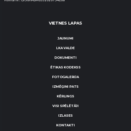
Konta nr.: LV36HABA0551010794208
VIETNES LAPAS
JAUNUMI
LKA VALDE
DOKUMENTI
ĒTIKAS KODEKSS
FOTOGALERIJA
IZMĒĢINI PATS
KĒRLINGS
VISI SPĒLĒTĀJI
IZLASES
KONTAKTI