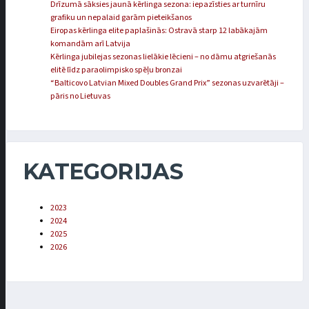
Drīzumā sāksies jaunā kērlinga sezona: iepazīsties ar turnīru
grafiku un nepalaid garām pieteikšanos
Eiropas kērlinga elite paplašinās: Ostravā starp 12 labākajām
komandām arī Latvija
Kērlinga jubilejas sezonas lielākie lēcieni – no dāmu atgriešanās
elitē līdz paraolimpisko spēļu bronzai
“Balticovo Latvian Mixed Doubles Grand Prix” sezonas uzvarētāji –
pāris no Lietuvas
KATEGORIJAS
2023
2024
2025
2026