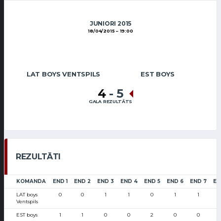
JUNIORI 2015
18/04/2015
19:00
LAT BOYS VENTSPILS
EST BOYS
4
-
5
GALA REZULTĀTS
REZULTĀTI
KOMANDA
END 1
END 2
END 3
END 4
END 5
END 6
END 7
EN
LAT boys
0
0
1
1
0
1
1
Ventspils
EST boys
1
1
0
0
2
0
0