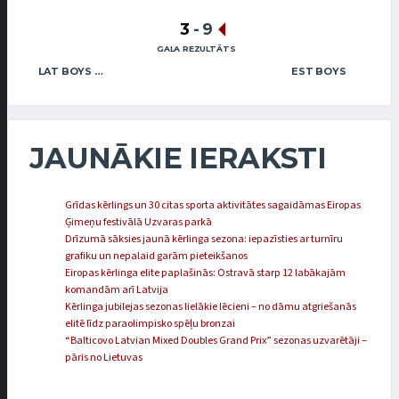
3
-
9
GALA REZULTĀTS
LAT BOYS VENTSPILS
EST BOYS
JAUNĀKIE IERAKSTI
Grīdas kērlings un 30 citas sporta aktivitātes sagaidāmas Eiropas
Ģimeņu festivālā Uzvaras parkā
Drīzumā sāksies jaunā kērlinga sezona: iepazīsties ar turnīru
grafiku un nepalaid garām pieteikšanos
Eiropas kērlinga elite paplašinās: Ostravā starp 12 labākajām
komandām arī Latvija
Kērlinga jubilejas sezonas lielākie lēcieni – no dāmu atgriešanās
elitē līdz paraolimpisko spēļu bronzai
“Balticovo Latvian Mixed Doubles Grand Prix” sezonas uzvarētāji –
pāris no Lietuvas