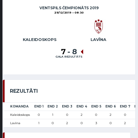
VENTSPILS ČEMPIONĀTS 2019
29/12/2019
08:30
KALEIDOSKOPS
LAVĪNA
7
-
8
GALA REZULTĀTS
REZULTĀTI
KOMANDA
END 1
END 2
END 3
END 4
END 5
END 6
END 7
E
Kaleidoskops
0
1
0
2
0
2
0
Lavīna
1
0
2
0
3
0
2