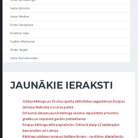
Iveta Ķēniņa
Iveta Medne
Evita Vangrava
Kristīne Irbe
Judīte Matisone
Anda Segle
Iveta Konošonoka
JAUNĀKIE IERAKSTI
Grīdas kērlings un 30 citas sporta aktivitātes sagaidāmas Eiropas
Ģimeņu festivālā Uzvaras parkā
Drīzumā sāksies jaunā kērlinga sezona: iepazīsties ar turnīru
grafiku un nepalaid garām pieteikšanos
Eiropas kērlinga elite paplašinās: Ostravā starp 12 labākajām
komandām arī Latvija
Kērlinga jubilejas sezonas lielākie lēcieni – no dāmu atgriešanās