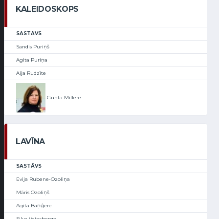
KALEIDOSKOPS
SASTĀVS
Sandis Puriņš
Agita Puriņa
Aija Rudzīte
Gunta Millere
LAVĪNA
SASTĀVS
Evija Rubene-Ozoliņa
Māris Ozoliņš
Agita Baņģere
Silva Veinsberga