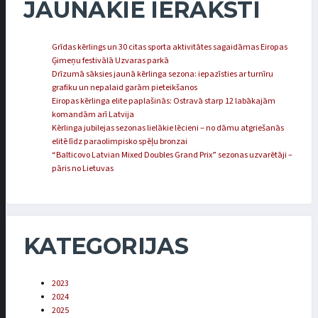
JAUNĀKIE IERAKSTI
Grīdas kērlings un 30 citas sporta aktivitātes sagaidāmas Eiropas
Ģimeņu festivālā Uzvaras parkā
Drīzumā sāksies jaunā kērlinga sezona: iepazīsties ar turnīru
grafiku un nepalaid garām pieteikšanos
Eiropas kērlinga elite paplašinās: Ostravā starp 12 labākajām
komandām arī Latvija
Kērlinga jubilejas sezonas lielākie lēcieni – no dāmu atgriešanās
elitē līdz paraolimpisko spēļu bronzai
“Balticovo Latvian Mixed Doubles Grand Prix” sezonas uzvarētāji –
pāris no Lietuvas
KATEGORIJAS
2023
2024
2025