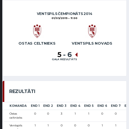
VENTSPILS ČEMPIONĀTS 2014
01/03/2015
11:00
OSTAS CELTNIEKS
VENTSPILS NOVADS
5
-
6
GALA REZULTĀTS
REZULTĀTI
KOMANDA
END 1
END 2
END 3
END 4
END 5
END 6
END 7
EN
Ostas
0
0
3
1
1
0
0
celtnieks
Ventspils
1
1
0
0
0
1
1