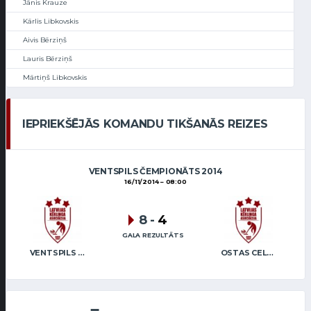
Jānis Krauze
Kārlis Libkovskis
Aivis Bērziņš
Lauris Bērziņš
Mārtiņš Libkovskis
IEPRIEKŠĒJĀS KOMANDU TIKŠANĀS REIZES
VENTSPILS ČEMPIONĀTS 2014
16/11/2014
08:00
8
-
4
GALA REZULTĀTS
VENTSPILS NOVADS
OSTAS CELTNIEKS