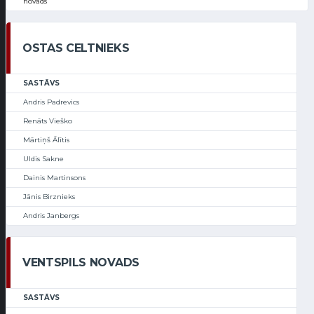
novads
OSTAS CELTNIEKS
SASTĀVS
Andris Padrevics
Renāts Vieško
Mārtiņš Ālītis
Uldis Sakne
Dainis Martinsons
Jānis Birznieks
Andris Janbergs
VENTSPILS NOVADS
SASTĀVS