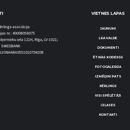
TI
VIETNES LAPAS
ērlinga asociācija
JAUNUMI
ijas nr.: 40008058075
LKA VALDE
iķernieku iela 121H, Rīga, LV-1021;
S SWEDBANK
DOKUMENTI
.: LV36HABA0551010794208
ĒTIKAS KODEKSS
FOTOGALERIJA
IZMĒĢINI PATS
KĒRLINGS
VISI SPĒLĒTĀJI
IZLASES
KONTAKTI