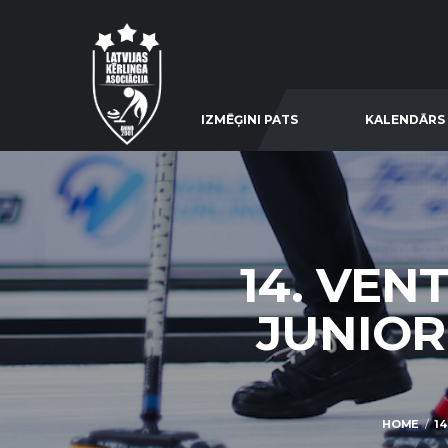
IZMĒĢINI PATS
KALENDĀRS
14. VEN
JUNIOR
HOME
14