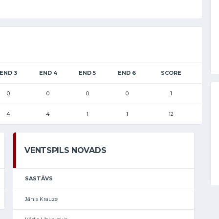
END 3
END 4
END 5
END 6
SCORE
0
0
0
0
1
4
4
1
1
12
VENTSPILS NOVADS
SASTĀVS
Jānis Krauze