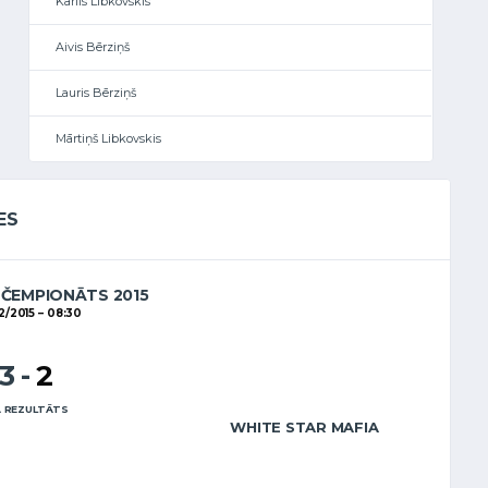
Kārlis Libkovskis
Aivis Bērziņš
Lauris Bērziņš
Mārtiņš Libkovskis
ES
 ČEMPIONĀTS 2015
2/2015
08:30
13
-
2
 REZULTĀTS
WHITE STAR MAFIA