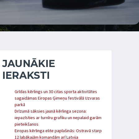
JAUNĀKIE
IERAKSTI
Grīdas kērlings un 30 citas sporta aktivitātes
sagaidāmas Eiropas Ģimeņu festivālā Uzvaras
parkā
Drīzumā sāksies jaunā kērlinga sezona:
iepazīsties ar turnīru grafiku un nepalaid garām
pieteikšanos
Eiropas kērlinga elite paplašinās: Ostravā starp
12 labākajām komandām arī Latvija