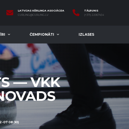
LATVIJAS KĒRLINGA ASOCIĀCIJA
TĀLRUNIS
CURLING@CURLING.LV
(+371) 22067454
ĪRI
ČEMPIONĀTI
IZLASES
TS — VKK
 NOVADS
-07 08:30)