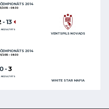
 ČEMPIONĀTS 2014
3/2015
08:30
2
-
13
 REZULTĀTS
VENTSPILS NOVADS
 ČEMPIONĀTS 2014
1/2015
08:30
10
-
3
 REZULTĀTS
WHITE STAR MAFIA