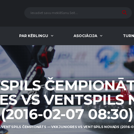
PAR KĒRLINGU
ASOCIĀCIJA
TURN
TSPILS ČEMPIONĀ
ES VS VENTSPILS
(2016-02-07 08:30)
. VENTSPILS ČEMPIONĀTS — VKK JUNIORES VS VENTSPILS NOVADS (2016-02