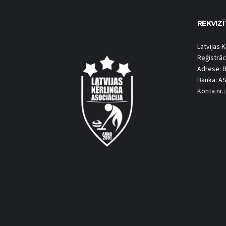
REKVIZĪ
Latvijas K
Reģistrāc
Adrese: B
Banka: A
Konta nr