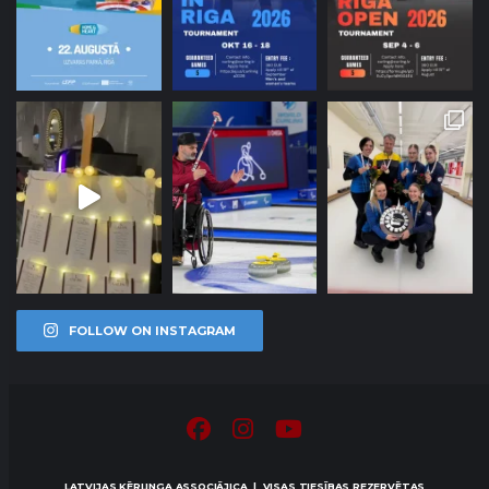
FOLLOW ON INSTAGRAM
LATVIJAS KĒRLINGA ASSOCIĀJICA | VISAS TIESĪBAS REZERVĒTAS