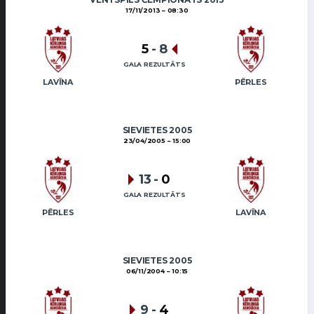
17/11/2013
08:30
5
-
8
GALA REZULTĀTS
LAVĪNA
PĒRLES
SIEVIETES 2005
23/04/2005
15:00
13
-
0
GALA REZULTĀTS
PĒRLES
LAVĪNA
SIEVIETES 2005
06/11/2004
10:15
9
-
4