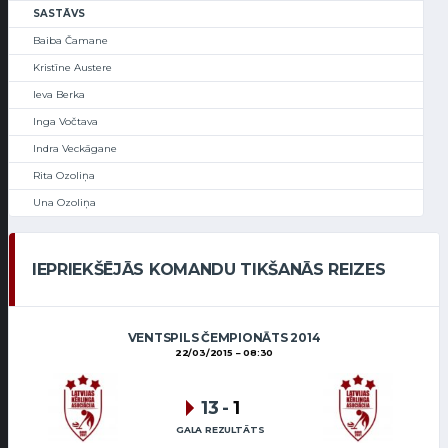
SASTĀVS
Baiba Čamane
Kristīne Austere
Ieva Berka
Inga Vočtava
Indra Veckāgane
Rita Ozoliņa
Una Ozoliņa
IEPRIEKŠĒJĀS KOMANDU TIKŠANĀS REIZES
VENTSPILS ČEMPIONĀTS 2014
22/03/2015
08:30
13
-
1
GALA REZULTĀTS