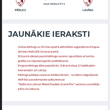
GALA REZULTĀTS
PĒRLES
LAVĪNA
JAUNĀKIE IERAKSTI
Grīdas kērlings un 30 citas sporta aktivitātes sagaidāmas Eiropas
Ģimeņu festivālā Uzvaras parkā
Drīzumā sāksies jaunā kērlinga sezona: iepazīsties ar turnīru
grafiku un nepalaid garām pieteikšanos
Eiropas kērlinga elite paplašinās: Ostravā starp 12 labākajām
komandām arī Latvija
Kērlinga jubilejas sezonas lielākie lēcieni – no dāmu atgriešanās
elitē līdz paraolimpisko spēļu bronzai
“Balticovo Latvian Mixed Doubles Grand Prix” sezonas uzvarētāji –
pāris no Lietuvas