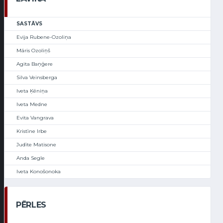
SASTĀVS
Evija Rubene-Ozoliņa
Māris Ozoliņš
Agita Baņģere
Silva Veinsberga
Iveta Ķēniņa
Iveta Medne
Evita Vangrava
Kristīne Irbe
Judīte Matisone
Anda Segle
Iveta Konošonoka
PĒRLES