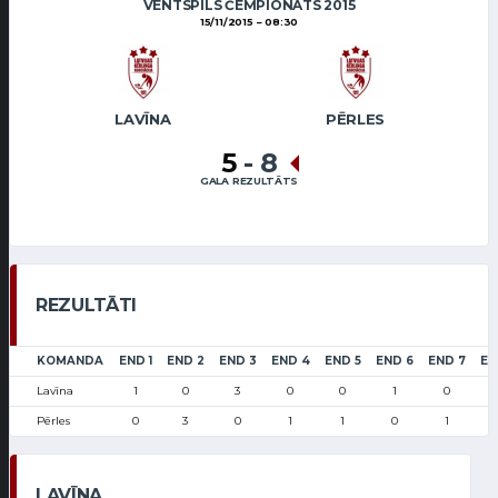
VENTSPILS ČEMPIONĀTS 2015
15/11/2015
08:30
LAVĪNA
PĒRLES
5
-
8
GALA REZULTĀTS
REZULTĀTI
KOMANDA
END 1
END 2
END 3
END 4
END 5
END 6
END 7
EN
Lavīna
1
0
3
0
0
1
0
Pērles
0
3
0
1
1
0
1
LAVĪNA