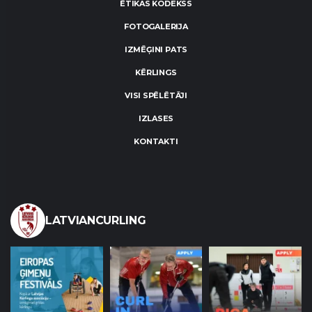
ĒTIKAS KODEKSS
FOTOGALERIJA
IZMĒĢINI PATS
KĒRLINGS
VISI SPĒLĒTĀJI
IZLASES
KONTAKTI
LATVIANCURLING