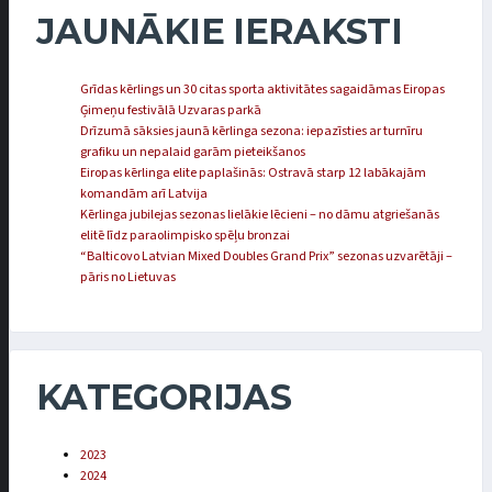
JAUNĀKIE IERAKSTI
Grīdas kērlings un 30 citas sporta aktivitātes sagaidāmas Eiropas
Ģimeņu festivālā Uzvaras parkā
Drīzumā sāksies jaunā kērlinga sezona: iepazīsties ar turnīru
grafiku un nepalaid garām pieteikšanos
Eiropas kērlinga elite paplašinās: Ostravā starp 12 labākajām
komandām arī Latvija
Kērlinga jubilejas sezonas lielākie lēcieni – no dāmu atgriešanās
elitē līdz paraolimpisko spēļu bronzai
“Balticovo Latvian Mixed Doubles Grand Prix” sezonas uzvarētāji –
pāris no Lietuvas
KATEGORIJAS
2023
2024