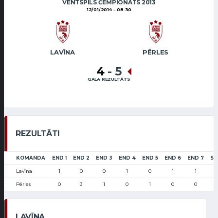
VENTSPILS ČEMPIONĀTS 2013
12/01/2014
08:30
LAVĪNA
PĒRLES
4
-
5
GALA REZULTĀTS
REZULTĀTI
KOMANDA
END 1
END 2
END 3
END 4
END 5
END 6
END 7
SC
Lavīna
1
0
0
1
0
1
1
Pērles
0
3
1
0
1
0
0
LAVĪNA