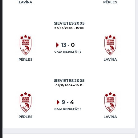
LAVĪNA
PĒRLES
SIEVIETES 2005
23/04/2005
15:00
13
-
0
GALA REZULTĀTS
PĒRLES
LAVĪNA
SIEVIETES 2005
06/11/2004
10:15
9
-
4
GALA REZULTĀTS
PĒRLES
LAVĪNA