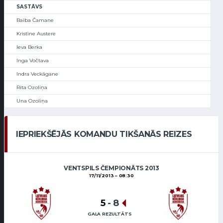
SASTĀVS
Baiba Čamane
Kristīne Austere
Ieva Berka
Inga Vočtava
Indra Veckāgane
Rita Ozoliņa
Una Ozoliņa
IEPRIEKŠĒJĀS KOMANDU TIKŠANĀS REIZES
VENTSPILS ČEMPIONĀTS 2013
17/11/2013
08:30
5
-
8
GALA REZULTĀTS