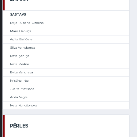
SASTĀVS
Evija Rubene-Ozoliņa
Māris Ozoliņš
Agita Baņģere
Silva Veinsberga
Iveta Ķēniņa
Iveta Medne
Evita Vangrava
Kristīne Irbe
Judīte Matisone
Anda Segle
Iveta Konošonoka
PĒRLES