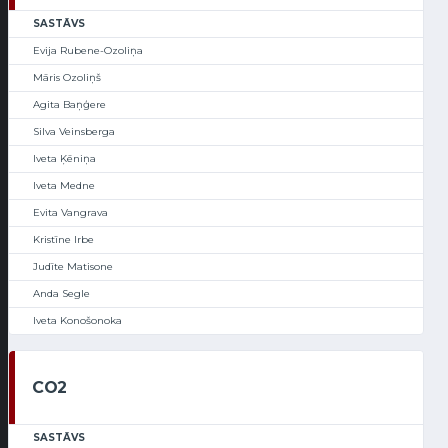
SASTĀVS
Evija Rubene-Ozoliņa
Māris Ozoliņš
Agita Baņģere
Silva Veinsberga
Iveta Ķēniņa
Iveta Medne
Evita Vangrava
Kristīne Irbe
Judīte Matisone
Anda Segle
Iveta Konošonoka
CO2
SASTĀVS