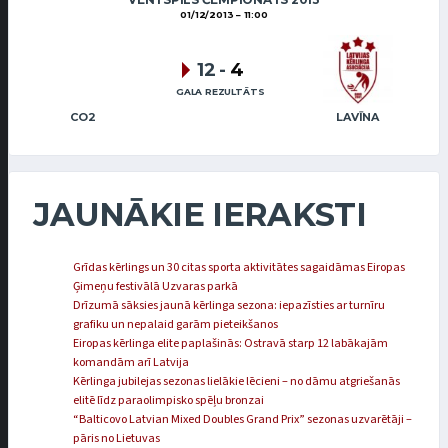
01/12/2013
11:00
12
-
4
GALA REZULTĀTS
CO2
LAVĪNA
JAUNĀKIE IERAKSTI
Grīdas kērlings un 30 citas sporta aktivitātes sagaidāmas Eiropas
Ģimeņu festivālā Uzvaras parkā
Drīzumā sāksies jaunā kērlinga sezona: iepazīsties ar turnīru
grafiku un nepalaid garām pieteikšanos
Eiropas kērlinga elite paplašinās: Ostravā starp 12 labākajām
komandām arī Latvija
Kērlinga jubilejas sezonas lielākie lēcieni – no dāmu atgriešanās
elitē līdz paraolimpisko spēļu bronzai
“Balticovo Latvian Mixed Doubles Grand Prix” sezonas uzvarētāji –
pāris no Lietuvas