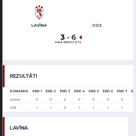
LAVĪNA
CO2
3
-
6
GALA REZULTĀTS
REZULTĀTI
KOMANDA
END 1
END 2
END 3
END 4
END 5
END 6
END 7
EN
Lavīna
0
0
2
0
0
0
0
CO2
1
1
0
1
1
1
1
LAVĪNA