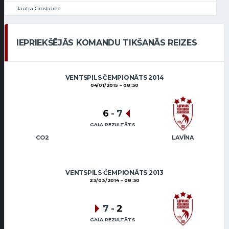
Jautra Grosbārde
IEPRIEKŠĒJĀS KOMANDU TIKŠANĀS REIZES
VENTSPILS ČEMPIONĀTS 2014
04/01/2015
08:30
6
-
7
GALA REZULTĀTS
CO2
LAVĪNA
VENTSPILS ČEMPIONĀTS 2013
23/03/2014
08:30
7
-
2
GALA REZULTĀTS