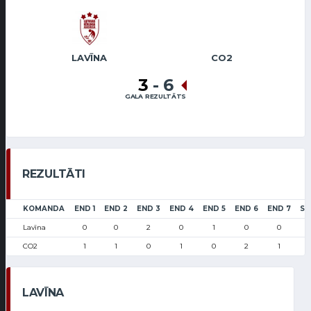
LAVĪNA
CO2
3
-
6
GALA REZULTĀTS
REZULTĀTI
KOMANDA
END 1
END 2
END 3
END 4
END 5
END 6
END 7
SC
Lavīna
0
0
2
0
1
0
0
CO2
1
1
0
1
0
2
1
LAVĪNA