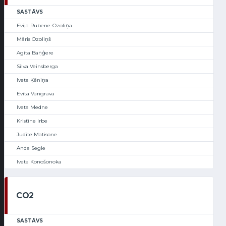
SASTĀVS
Evija Rubene-Ozoliņa
Māris Ozoliņš
Agita Baņģere
Silva Veinsberga
Iveta Ķēniņa
Evita Vangrava
Iveta Medne
Kristīne Irbe
Judīte Matisone
Anda Segle
Iveta Konošonoka
CO2
SASTĀVS