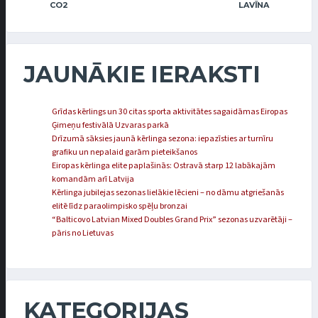
CO2
LAVĪNA
JAUNĀKIE IERAKSTI
Grīdas kērlings un 30 citas sporta aktivitātes sagaidāmas Eiropas
Ģimeņu festivālā Uzvaras parkā
Drīzumā sāksies jaunā kērlinga sezona: iepazīsties ar turnīru
grafiku un nepalaid garām pieteikšanos
Eiropas kērlinga elite paplašinās: Ostravā starp 12 labākajām
komandām arī Latvija
Kērlinga jubilejas sezonas lielākie lēcieni – no dāmu atgriešanās
elitē līdz paraolimpisko spēļu bronzai
“Balticovo Latvian Mixed Doubles Grand Prix” sezonas uzvarētāji –
pāris no Lietuvas
KATEGORIJAS