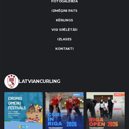
FOTOGALERIJA
IZMĒĢINI PATS
KĒRLINGS
VISI SPĒLĒTĀJI
IZLASES
KONTAKTI
LATVIANCURLING