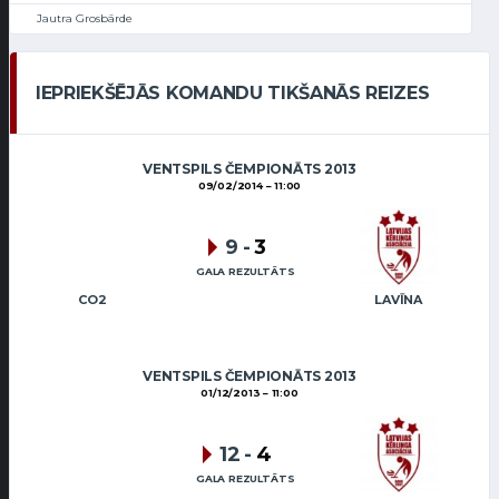
Jautra Grosbārde
IEPRIEKŠĒJĀS KOMANDU TIKŠANĀS REIZES
VENTSPILS ČEMPIONĀTS 2013
09/02/2014
11:00
9
-
3
GALA REZULTĀTS
CO2
LAVĪNA
VENTSPILS ČEMPIONĀTS 2013
01/12/2013
11:00
12
-
4
GALA REZULTĀTS