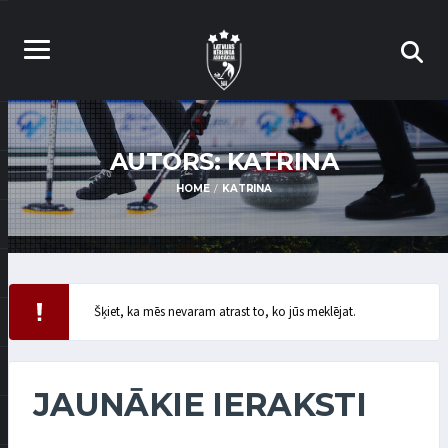
AUTORS:
KATRINA
HOME
KATRINA
Šķiet, ka mēs nevaram atrast to, ko jūs meklējat.
JAUNĀKIE IERAKSTI