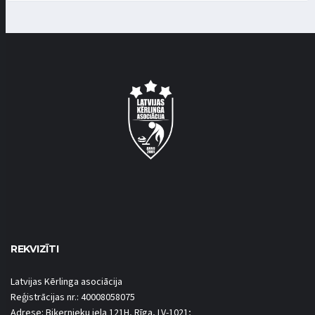
REKVIZĪTI
Latvijas Kērlinga asociācija
Reģistrācijas nr.: 40008058075
Adrese: Biķernieku iela 121H, Rīga, LV-1021;