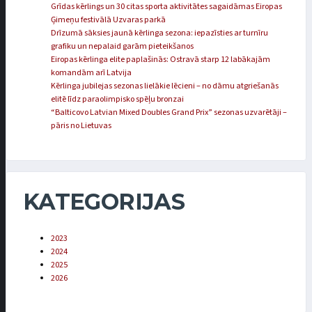
Grīdas kērlings un 30 citas sporta aktivitātes sagaidāmas Eiropas
Ģimeņu festivālā Uzvaras parkā
Drīzumā sāksies jaunā kērlinga sezona: iepazīsties ar turnīru
grafiku un nepalaid garām pieteikšanos
Eiropas kērlinga elite paplašinās: Ostravā starp 12 labākajām
komandām arī Latvija
Kērlinga jubilejas sezonas lielākie lēcieni – no dāmu atgriešanās
elitē līdz paraolimpisko spēļu bronzai
“Balticovo Latvian Mixed Doubles Grand Prix” sezonas uzvarētāji –
pāris no Lietuvas
KATEGORIJAS
2023
2024
2025
2026