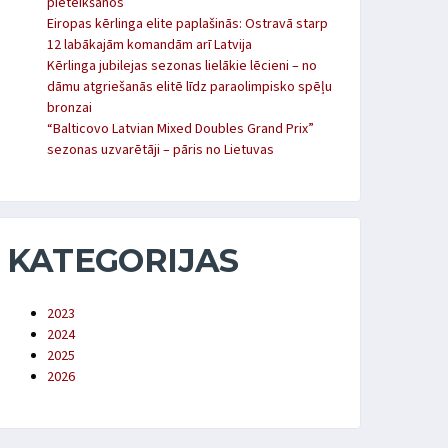
pieteikšanos
Eiropas kērlinga elite paplašinās: Ostravā starp
12 labākajām komandām arī Latvija
Kērlinga jubilejas sezonas lielākie lēcieni – no
dāmu atgriešanās elitē līdz paraolimpisko spēļu
bronzai
“Balticovo Latvian Mixed Doubles Grand Prix”
sezonas uzvarētāji – pāris no Lietuvas
KATEGORIJAS
2023
2024
2025
2026