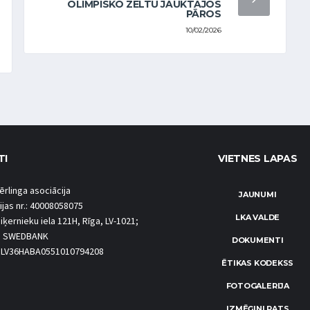
OLIMPISKO ZELTU JAUKTAJOS
PĀROS
10/02/2026
TI
VIETNES LAPAS
ērlinga asociācija
JAUNUMI
ijas nr.: 40008058075
LKA VALDE
iķernieku iela 121H, Rīga, LV-1021;
S SWEDBANK
DOKUMENTI
.: LV36HABA0551010794208
ĒTIKAS KODEKSS
FOTOGALERIJA
IZMĒĢINI PATS