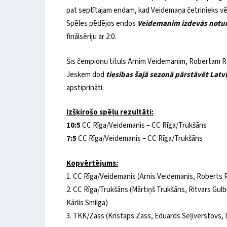
pat septītajam endam, kad Veidemaņa četrinieks vēl
Spēles pēdējos endos
Veidemanim izdevās notur
finālsēriju ar 2:0.
Šis čempionu tituls Arnim Veidemanim, Robertam 
Jeskem dod
tiesības šajā sezonā pārstāvēt Latvi
apstiprināti.
Izšķirošo spēļu rezultāti:
10:5
CC Rīga/Veidemanis – CC Rīga/Trukšāns
7:5
CC Rīga/Veidemanis – CC Rīga/Trukšāns
Kopvērtējums:
1. CC Rīga/Veidemanis (Arnis Veidemanis, Roberts 
2. CC Rīga/Trukšāns (Mārtiņš Trukšāns, Ritvars Gulbi
Kārlis Smilga)
3. TKK/Zass (Kristaps Zass, Eduards Seļiverstovs, D