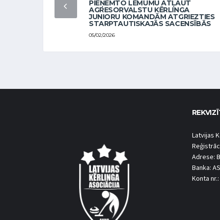
PIEŅEMTO LĒMUMU ATĻAUT
AGRESORVALSTU KĒRLINGA
JUNIORU KOMANDĀM ATGRIEZTIES
STARPTAUTISKAJĀS SACENSĪBĀS
05/02/2026
REKVIZĪ
Latvijas K
Reģistrāc
Adrese: B
Banka: A
Konta nr