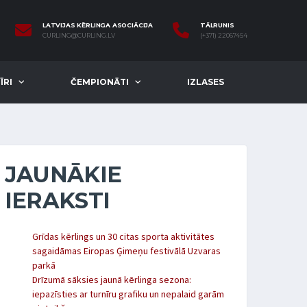
LATVIJAS KĒRLINGA ASOCIĀCIJA
TĀLRUNIS
CURLING@CURLING.LV
(+371) 22067454
ĪRI
ČEMPIONĀTI
IZLASES
JAUNĀKIE
IERAKSTI
Grīdas kērlings un 30 citas sporta aktivitātes
sagaidāmas Eiropas Ģimeņu festivālā Uzvaras
parkā
Drīzumā sāksies jaunā kērlinga sezona:
iepazīsties ar turnīru grafiku un nepalaid garām