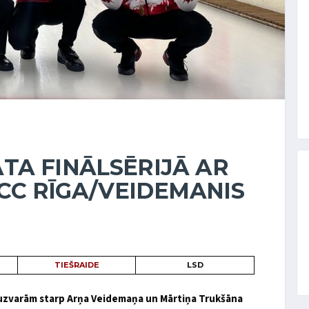
TA FINĀLSĒRIJĀ AR
 CC RĪGA/VEIDEMANIS
TIEŠRAIDE
LSD
m uzvarām starp Arņa Veidemaņa un Mārtiņa Trukšāna