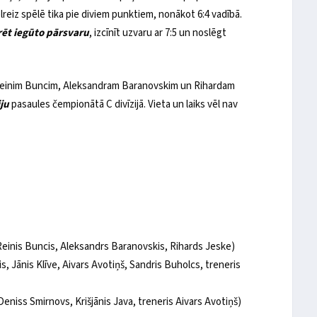
reiz spēlē tika pie diviem punktiem, nonākot 6:4 vadībā.
ēt iegūto pārsvaru
, izcīnīt uzvaru ar 7:5 un noslēgt
Reinim Buncim, Aleksandram Baranovskim un Rihardam
ju
pasaules čempionātā C divīzijā. Vieta un laiks vēl nav
Reinis Buncis, Aleksandrs Baranovskis, Rihards Jeske)
s, Jānis Klīve, Aivars Avotiņš, Sandris Buholcs, treneris
eniss Smirnovs, Krišjānis Java, treneris Aivars Avotiņš)