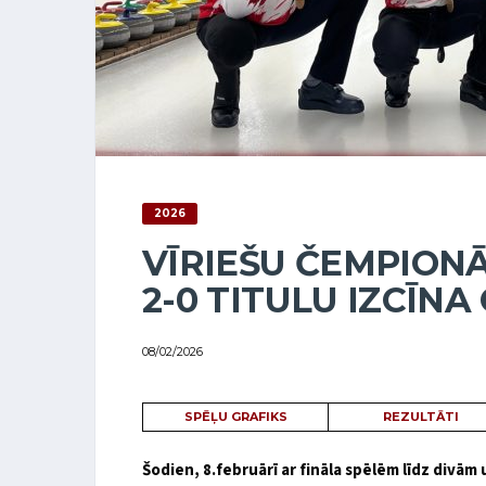
2026
VĪRIEŠU ČEMPIONĀ
2-0 TITULU IZCĪNA
08/02/2026
SPĒĻU GRAFIKS
REZULTĀTI
Šodien, 8.februārī ar fināla spēlēm līdz divā