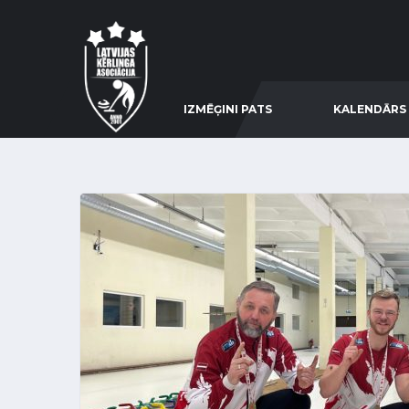
IZMĒĢINI PATS
KALENDĀRS