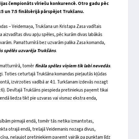
ijas čempionāts vīriešu konkurencē. Otro gadu pēc
:5 un 7:5 finālsērijā pārspējot Trukšanu.
ndas – Veidemaņa, Trukšana un Kristapa Zasa vadītais
ika aizvadītas divu apļu spēles, pēc kurām divas labākās
uzvarām. Pamatturnīrā bez uzvarām palika Zasa komanda,
sās spēlēs uzvarēja Trukšāns
.
amatturnīrā, tomēr
fināla spēles viņiem tik labi nevedās
.
zīgi. Toties ceturtajā Trukšāna komandas pieļautās kļūdas
ntā, izvirzoties vadībā ar 4:1. Turkšanam izdevās nozagt
5:6). Devītajā Trukšāns piespieda pretiniekus paņemt tikai
 endā liedza tikt pie uzvaras vai vismaz ekstra enda,
sībām pirmajā endā, tomēr tās netika izmantotas,
ta otrajā endā, trešajā Veidemanis nozaga divus,
a cīņa, neļaujot pretiniekiem paņemt vairāk pa punktam līdz