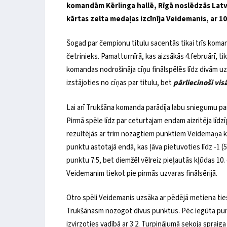
komandām Kērlinga hallē, Rīgā noslēdzās Latv
kārtas zelta medaļas izcīnīja Veidemanis, ar 10
Šogad par čempionu titulu sacentās tikai trīs koma
četrinieks. Pamatturnīrā, kas aizsākās 4.februārī, t
komandas nodrošināja cīņu finālspēlēs līdz divām 
izstājoties no cīņas par titulu, bet
pārliecinoši vi
Lai arī Trukšāna komanda parādīja labu sniegumu p
Pirmā spēle līdz par ceturtajam endam aizritēja līd
rezultējās ar trim nozagtiem punktiem Veidemaņa ko
punktu astotajā endā, kas ļāva pietuvoties līdz -1 (
punktu 7:5, bet diemžēl vēlreiz pieļautās kļūdas 10.
Veidemanim tiekot pie pirmās uzvaras finālsērijā.
Otro spēli Veidemanis uzsāka ar pēdējā metiena tie
Trukšānasm nozogot divus punktus. Pēc iegūta punk
izvirzoties vadībā ar 3:2. Turpinājumā sekoja spraig