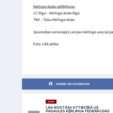
Kērlinga klubu atšifrējums:
CC Rīga – Kērlinga klubs Rīga
TKK – Talsu Kērlinga klubs
Sacensības norisinājās Latvijas Kērlinga asociācija
Foto: LKA arhīvs
SHARE ON FACEBOOK
2026
LKA NOSTĀJA ATTIECĪBĀ UZ
PASAULES KĒRLINGA FEDERĀCIJAS