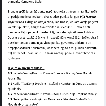
olimpisko čempionu titulu.
Bronzas spēlē turpinājās britu nepārliecinošais sniegums, iesākot spēli
ar pēdējā metiena tiesībām, tika zaudēts punkts, lai gan
bija iespēja
paņemt trīs
. Līdzīgi arī otrajā endā, kad Dodsa/Mouats varēja paņemt
vairākus punktus, beigās tika izcīnīts tikai viens (1:1). Trešajā briti
piespieda itāļus paņemt punktu (2:1), bet ceturtajā vēl viena kļūda no
Dodsas puses rezultātējās vienā nozagtā itāļu kontā (3:1). Spēles otrajā
pusē komandas apmainījās viena punkta guvumos, britiem tā arī
nespējot sadeldēt Konstantini/Mosanera iegūto divu punktu pārsvaru,
itāļiem svinot uzvaru ar 5:3 un savu skatītāju priekšā izcīnot bronzas
godalgas.
Izšķirošo spēļu rezultāti:
9:3
Izabella Vrana/Rasmus Vrana – Dženifera Dodsa/Brūss Mouats
/pusfināls/
9:8
Korija Tīse/Korijs Dropkins – Stefānija Konstantini/Amos Mosaners
/pusfināls/
6:5
Izabella Vrana/Rasmus Vrana – Korija Tīse/Korijs Dropkins /fināls/
5:3
Stefānija Konstantini/Amos Mosaners – Dženifera Dodsa/Brūss
Mouats /bronzas spēle/