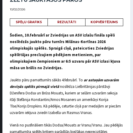
ZELTU JAUKTAJOS PĀROS
10/02/2026
SPĒĻU GRAFIKS
REZULTĀTI
KOPVĒRTĒJUMS
Šodien, 10.februārī ar Zviedrijas un ASV izlašu fināla spēli
noslēdzās jaukto pāru turnīrs Milānas-Kortīnas 2026
olimpiskajās spēlēs. Spraigā cīņā, pateicoties Zviedrijas
spēlētājas precīzajiem pēdējiem metieniem, par
olimpiskajiem čempioniem ar 6:5 uzvaru pār ASV izlasi kļuva
māsa un brālis no Zviedrijas.
Jaukto pāru pamatturnīrs sākās 4.februārī. To
ar astoņām uzvarām
deviņās spēlēs pirmajā vietā
noslēdza Lielbritānijas pārstāvji
Dženifera Dodsa un Brūss Mouats, kuriem ar sešām uzvarām sekoja
itāļi Stefānija Konstantini/Amos Mosaners un amerikāņi Korija
Tīse/Korijs Dropkins. Kā pēdējie, ceturtie cīņā par medaļām ar piecām
uzvarām iekļuva zviedri Izabella un Rasmus Vranas.
Vienā no pusfināliem tikās Dodsa/Mouats ar Vranu/Vranu. Jau pēdējās
pamatturnīra spēlēs britiem parādījās biežākas neprecizitātes