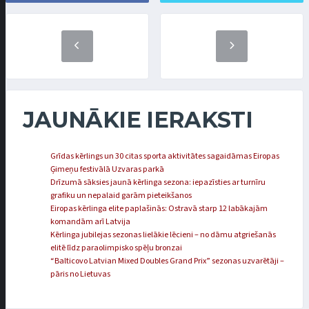
JAUNĀKIE IERAKSTI
Grīdas kērlings un 30 citas sporta aktivitātes sagaidāmas Eiropas
Ģimeņu festivālā Uzvaras parkā
Drīzumā sāksies jaunā kērlinga sezona: iepazīsties ar turnīru
grafiku un nepalaid garām pieteikšanos
Eiropas kērlinga elite paplašinās: Ostravā starp 12 labākajām
komandām arī Latvija
Kērlinga jubilejas sezonas lielākie lēcieni – no dāmu atgriešanās
elitē līdz paraolimpisko spēļu bronzai
“Balticovo Latvian Mixed Doubles Grand Prix” sezonas uzvarētāji –
pāris no Lietuvas