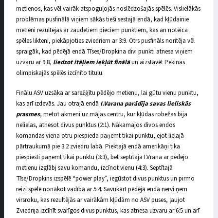
metienos, kas vēl vairāk atspoguļojās noslēdzošajās spēlēs. Vislielākās
problēmas pusfinālā viņiem sākās tieši sestajā endā, kad kļūdainie
metieni rezultējās ar zaudētiem pieciem punktiem, kas arī noteica
spēles likteni, piekāpjoties zviedriem ar 3:9. Otrs pusfināls noritēja vēl
spraigāk, kad pēdējā endā Tīses/Dropkina divi punkti atnesa viņiem
uzvaru ar 9:8,
liedzot itāļiem iekļūt finālā
un aizstāvēt Pekinas
olimpiskajās spēlēs izcīnīto titulu.
Finālu ASV uzsāka ar sarežģītu pēdējo metienu, lai gūtu vienu punktu,
kas arī izdevās. Jau otrajā endā
I.Varana parādīja savas lieliskās
prasmes
, metot akmeni uz mājas centru, kur kļūdas robežas bija
nelielas, atnesot divus punktus (2:1). Nākamajos divos endos
komandas viena otru piespieda paņemt tikai punktu, ejot lielajā
pārtraukumā pie 3:2 zviedru labā. Piektajā endā amerikāņi tika
piespiesti paņemt tikai punktu (3:3), bet septītajā I.Vrana ar pēdējo
metienu izglābj savu komandu, izcīnot vienu (4:3). Septītajā
Tīse/Dropkins izspēlē “power play”, iegūstot divus punktus un pirmo
reizi spēlē nonākot vadībā ar 5:4. Savukārt pēdējā endā nervi ņem
virsroku, kas rezultējās ar vairākām kļūdām no ASV puses, ļaujot
Zviedrija izcīnīt svarīgos divus punktus, kas atnesa uzvaru ar 6:5 un arī